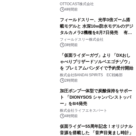
2
OTTOCAST株式会社
4時間前
フィールドスリー、光学3倍ズーム搭
載モデルと 水深10m防水モデルのデジ
タルカメラ2機種を8月7日発売 有効
3
約1300万画素、用途別に選べるコンデ
フィールドスリー株式会社
ジ新登場
3時間前
「仮面ライダーガヴ」より 「DXおし
ゃべりブリザードソルベエゴチゾウ」
を プレミアムバンダイで予約受付開始
4
株式会社BANDAI SPIRITS EC戦略部
2時間前
加圧ポンプ一体型で炭酸保持をサポー
ト 「DIONYSOS シャンパンストッパ
ー」を8/4発売
5
株式会社ライフエキスパート
4時間前
仮面ライダー55周年記念！オリジナル
音源を搭載した 「音声目覚まし時計」