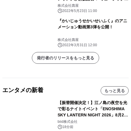
デオやキャラクターボイスが公開され
株式会社壽屋
るなど 最新情報が盛りだくさん！
2022年5月23日 11:00
『かいじゅうせかいせいふく』のアニ
メーション動画第3弾を公開！
株式会社壽屋
2022年3月31日 12:00
発行者のリリースをもっと見る
エンタメの新着
もっと見る
【振替開催決定！】江ノ島の夜空を光
で彩るナイトイベント「ENOSHIMA
SKY LANTERN NIGHT 2026」8月22
日(土)振替開催＆受付スタート！
biid株式会社
18分前