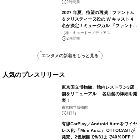
2時間前
2027 年夏、待望の再演！ファントム
＆クリスティーヌ役の W キャスト 4
名が決定！ミュージカル 『ファント
ム』
（株）キョードーメディアス
2時間前
エンタメの新着をもっと見る
人気のプレスリリース
東京国立博物館、館内レストラン3店
舗をリニューアル 各店舗の詳細を発
表！
1
東京国立博物館
1日前
有線CarPlay／Android Autoをワイヤ
レス化 「Mini Aura」 OTTOCASTが
発売、2色展開で8/31まで40％OFF！