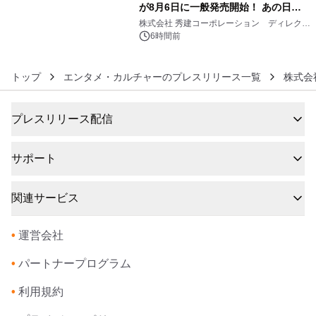
が8月6日に一般発売開始！ あの日の
6
大興奮が今甦る
株式会社 秀建コーポレーション ディレクト
アートギャラリー
6時間前
トップ
エンタメ・カルチャーのプレスリリース一覧
株式会
プレスリリース配信
サポート
関連サービス
•
運営会社
•
パートナープログラム
•
利用規約