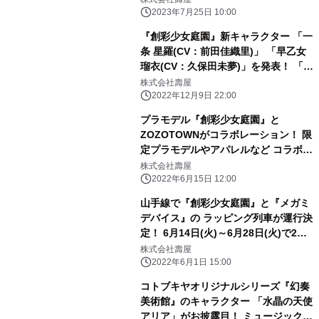
2023年7月25日 10:00
『創彩少女庭園』新キャラクター 「一
条 星羅(CV：前田佳織里)」 「早乙女
瑠衣(CV：久保田未夢)」を発表！ 「小
石川 エマ」のプラモデル化も決定！
株式会社壽屋
2022年12月9日 22:00
プラモデル『創彩少女庭園』と
ZOZOTOWNがコラボレーション！ 限
定プラモデルやアパレルなど コラボア
イテムを6月17日より販売開始
株式会社壽屋
2022年6月15日 12:00
山手線で『創彩少女庭園』と『メガミ
デバイス』の ラッピング列車が運行決
定！ 6月14日(火)～6月28日(火)で2編
成が オリジナルラッピングで走行予
株式会社壽屋
定！
2022年6月1日 15:00
コトブキヤオリジナルシリーズ『幻奏
美術館』のキャラクター 「水晶の天使
アリア」がお披露目！ ミュージックビ