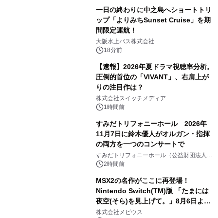
一日の終わりに中之島へショートトリ
ップ「よりみちSunset Cruise」を期
間限定運航！
大阪水上バス株式会社
18分前
【速報】2026年夏ドラマ視聴率分析。
圧倒的首位の「VIVANT」、右肩上が
りの注目作は？
株式会社スイッチメディア
1時間前
すみだトリフォニーホール 2026年
11月7日に鈴木優人がオルガン・指揮
の両方を一つのコンサートで
すみだトリフォニーホール（公益財団法人墨
田区文化振興財団）
2時間前
MSX2の名作がここに再登場！
Nintendo Switch(TM)版 「たまには
夜空(そら)を見上げて。」8月6日より
配信開始！
株式会社メビウス