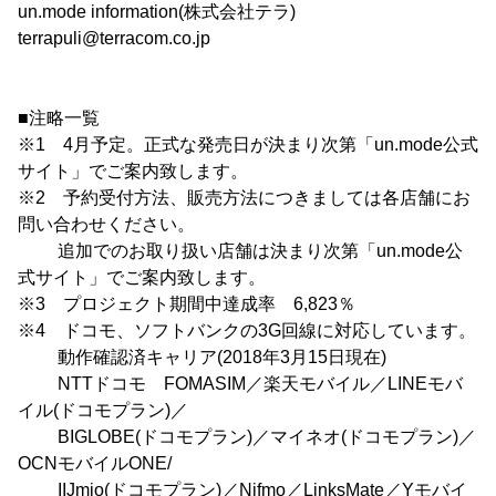
un.mode information(株式会社テラ)
terrapuli@terracom.co.jp
■注略一覧
※1 4月予定。正式な発売日が決まり次第「un.mode公式
サイト」でご案内致します。
※2 予約受付方法、販売方法につきましては各店舗にお
問い合わせください。
追加でのお取り扱い店舗は決まり次第「un.mode公
式サイト」でご案内致します。
※3 プロジェクト期間中達成率 6,823％
※4 ドコモ、ソフトバンクの3G回線に対応しています。
動作確認済キャリア(2018年3月15日現在)
NTTドコモ FOMASIM／楽天モバイル／LINEモバ
イル(ドコモプラン)／
BIGLOBE(ドコモプラン)／マイネオ(ドコモプラン)／
OCNモバイルONE/
IIJmio(ドコモプラン)／Nifmo／LinksMate／Yモバイ