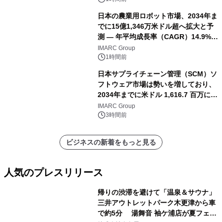
日本の農業用ロボット市場、2034年ま
でに15億1,346万米ドル超へ拡大と予
測 ― 年平均成長率（CAGR）14.9%を
記録
IMARC Group
1時間前
日本サプライチェーン管理（SCM）ソ
フトウェア市場は勢いを増しており、
2034年までに米ドル 1,616.7 百万に達
し、CAGR 3.42%で成長すると予測
IMARC Group
3時間前
ビジネスの新着をもっと見る
人気のプレスリリース
帰りの渋滞を避けて「温泉＆サウナ」
三井アウトレットパーク木更津から車
で約5分 湯舞音 袖ケ浦店が夏フェア
1