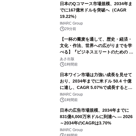
日本のQコマース市場規模、2034年ま
でに167億米ドルを突破へ（CAGR
19.22%）
IMARC Group
29分前
【一杯の蕎麦を通して、歴史・経済・
文化・作法、世界への広がりまでを学
べる】『ビジネスエリートのための 教
養としての蕎麦』2026年8月25日
あさ出版
（火）発売
1時間前
日本ワイン市場は力強い成長を見せて
おり、2034年までに米ドル 50.4 十億
に達し、CAGR 5.07%で成長すると予
測
IMARC Group
1時間前
日本の広告市場規模、2034年までに
831億4,000万米ドルに到達へ ― 2026
～2034年のCAGRは3.70%
IMARC Group
1時間前