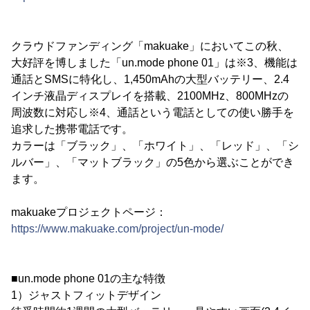
クラウドファンディング「makuake」においてこの秋、
大好評を博しました「un.mode phone 01」は※3、機能は
通話とSMSに特化し、1,450mAhの大型バッテリー、2.4
インチ液晶ディスプレイを搭載、2100MHz、800MHzの
周波数に対応し※4、通話という電話としての使い勝手を
追求した携帯電話です。
カラーは「ブラック」、「ホワイト」、「レッド」、「シ
ルバー」、「マットブラック」の5色から選ぶことができ
ます。
makuakeプロジェクトページ：
https://www.makuake.com/project/un-mode/
■un.mode phone 01の主な特徴
1）ジャストフィットデザイン