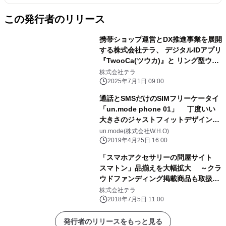
この発行者のリリース
携帯ショップ運営とDX推進事業を展開
する株式会社テラ、 デジタルIDアプリ
『TwooCa(ツウカ)』と リング型ウェ
アラブルデバイス『TwooCa Ring』
株式会社テラ
の実証実験を開始
2025年7月1日 09:00
通話とSMSだけのSIMフリーケータイ
「un.mode phone 01」 丁度いい
大きさのジャストフィットデザインで
5月16日発売
un.mode(株式会社W.H.O)
2019年4月25日 16:00
「スマホアクセサリーの問屋サイト
スマトン」品揃えを大幅拡大 ～クラ
ウドファンディング掲載商品も取扱い
開始～
株式会社テラ
2018年7月5日 11:00
発行者のリリースをもっと見る