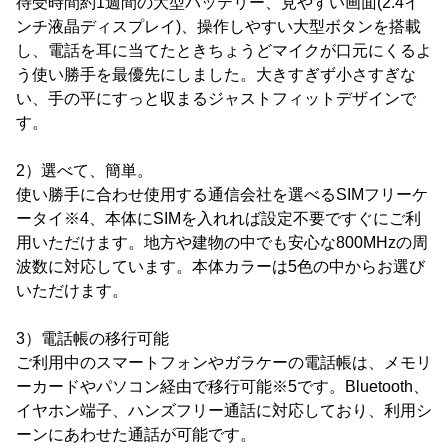
待受時間約1週間の大型バッテリー、見やすい画面(2.4イ
ンチ液晶ディスプレイ)、操作しやすい大型ボタンを搭載
し、電話を耳に当てたときちょうどマイクが口元にくるよ
う使い勝手を最優先にしました。大きすぎず小さすぎな
い、手の平にすっと収まるジャストフィットデザインで
す。
2）選べて、簡単。
使い勝手に合わせ使用する通信会社を選べるSIMフリーケ
ータイ※4、本体にSIMを入れれば設定不要ですぐにご利
用いただけます。地方や建物の中でも安心な800MHzの周
波数に対応しています。本体カラーは5色の中からお選び
いただけます。
3）電話帳の移行可能
ご利用中のスマートフォンやガラケーの電話帳は、メモリ
ーカードやパソコン経由で移行可能※5です。Bluetooth、
イヤホン端子、ハンズフリー通話に対応しており、利用シ
ーンにあわせた通話が可能です。