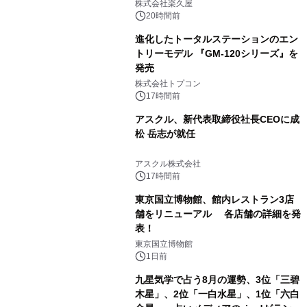
メニューを提供
株式会社楽久屋
20時間前
進化したトータルステーションのエン
トリーモデル 『GM-120シリーズ』を
発売
2
株式会社トプコン
17時間前
アスクル、新代表取締役社長CEOに成
松 岳志が就任
3
アスクル株式会社
17時間前
東京国立博物館、館内レストラン3店
舗をリニューアル 各店舗の詳細を発
表！
4
東京国立博物館
1日前
九星気学で占う8月の運勢、3位「三碧
木星」、2位「一白水星」、1位「六白