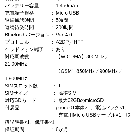
バッテリー容量 ： 1,450mAh
充電端子規格 ： Micro USB
連続通話時間 ： 5時間
連続待受時間 ： 200時間
Bluetoothバージョン： Ver. 4.0
プロトコル ： A2DP／HFP
ヘッドフォン端子 ： あり
対応周波数 ： 【W-CDMA】800MHz／
21,00MHz
【GSM】850MHz／900MHz／
1,900MHz
SIMスロット数 ： 1
SIMサイズ ： 標準SIM
対応SDカード ： 最大32GBのmicroSD
付属品 ： phone01本体×1、電池パック×1、
充電用Micro USBケーブル×1、取
扱説明書×1、保証書×1
保証期間 ： 6か月