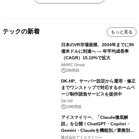
テックの新着
もっと見る
日本のVR市場規模、2034年までに95
億米ドルに到達へ ― 年平均成長率
（CAGR）15.10%で拡大
IMARC Group
2時間前
DK-HP、サーバー設定から運用・修正
までワンストップで対応するホームペ
ージ制作請負サービスを提供中
DK-HP
10時間前
アイスマイリー、「Claude徹底解
説」を公開！ChatGPT・Copilot・
Gemini・Claudeを機能別／業務別に
比較―自社に合う生成AIの選び方がわ
株式会社アイスマイリー