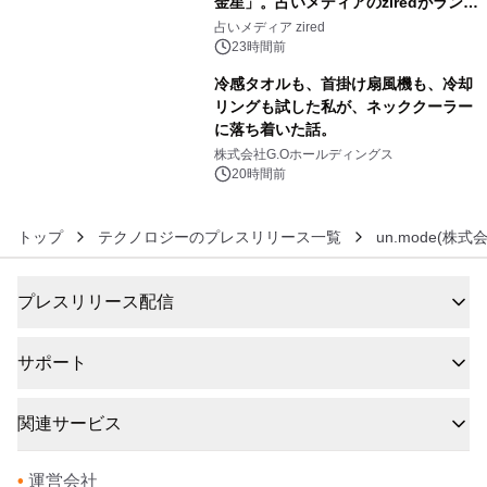
金星」。占いメディアのziredがランキ
5
ングを発表
占いメディア zired
23時間前
冷感タオルも、首掛け扇風機も、冷却
リングも試した私が、ネッククーラー
に落ち着いた話。
6
株式会社G.Oホールディングス
20時間前
トップ
テクノロジーのプレスリリース一覧
un.mode(株式会
プレスリリース配信
サポート
関連サービス
•
運営会社