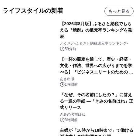
ライフスタイルの新着
もっと見る
【2026年8月版】ふるさと納税でもら
える『焼酎』の還元率ランキングを発
表
とくさと-ふるさと納税還元率ランキング-
59分前
【一杯の蕎麦を通して、歴史・経済・
文化・作法、世界への広がりまでを学
べる】『ビジネスエリートのための 教
養としての蕎麦』2026年8月25日
あさ出版
（火）発売
1時間前
「なぜ、その名前にしたの？」に答え
る一通の手紙 ―「きみの名前はね」正
式リリース
きみの名前はね
8時間前
主婦が「10時から16時まで」で働ける