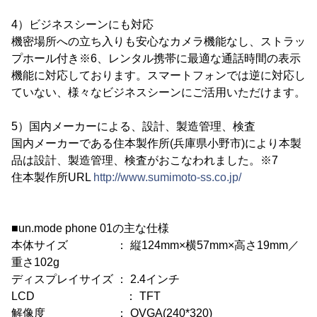
4）ビジネスシーンにも対応
機密場所への立ち入りも安心なカメラ機能なし、ストラッ
プホール付き※6、レンタル携帯に最適な通話時間の表示
機能に対応しております。スマートフォンでは逆に対応し
ていない、様々なビジネスシーンにご活用いただけます。
5）国内メーカーによる、設計、製造管理、検査
国内メーカーである住本製作所(兵庫県小野市)により本製
品は設計、製造管理、検査がおこなわれました。※7
住本製作所URL
http://www.sumimoto-ss.co.jp/
■un.mode phone 01の主な仕様
本体サイズ ： 縦124mm×横57mm×高さ19mm／
重さ102g
ディスプレイサイズ ： 2.4インチ
LCD ： TFT
解像度 ： QVGA(240*320)