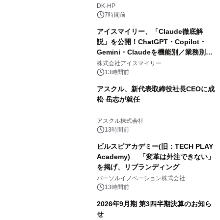
DK-HP
7時間前
アイスマイリー、「Claude徹底解
説」を公開！ChatGPT・Copilot・
Gemini・Claudeを機能別／業務別に
比較―自社に合う生成AIの選び方がわ
株式会社アイスマイリー
かる実践ガイド
13時間前
アスクル、新代表取締役社長CEOに成
松 岳志が就任
アスクル株式会社
13時間前
ビルスピアカデミー(旧：TECH PLAY
Academy) 「変革は外注できない」
を掲げ、リブランディング
パーソルイノベーション株式会社
13時間前
2026年9月期 第3四半期決算のお知ら
せ