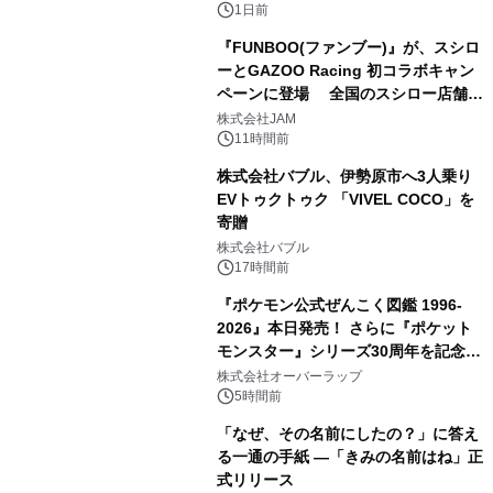
1日前
『FUNBOO(ファンブー)』が、スシロ
ーとGAZOO Racing 初コラボキャン
ペーンに登場 全国のスシロー店舗で
3
GR 4車種の FUNBOO(ミニカー)付き
株式会社JAM
メニューが展開されます
11時間前
株式会社バブル、伊勢原市へ3人乗り
EVトゥクトゥク 「VIVEL COCO」を
寄贈
4
株式会社バブル
17時間前
『ポケモン公式ぜんこく図鑑 1996-
2026』本日発売！ さらに『ポケット
モンスター』シリーズ30周年を記念し
5
た画集『ポケットモンスター ビジュア
株式会社オーバーラップ
ルアートブック』の発売決定！ 2026
5時間前
年12月18日（金）、3冊同時発売！
「なぜ、その名前にしたの？」に答え
る一通の手紙 ―「きみの名前はね」正
式リリース