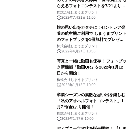
らえるフォトコンテストを7/21より開
催
株式会社しまうまプリント
2022年7月21日 11:00
旅の思い出をカタチに！セントレア発
着の航空機ご利用で しまうまプリント
のフォトブックを1冊無料でプレゼン
ト
株式会社しまうまプリント
2022年4月27日 10:30
写真と一緒に動画も保存！ フォトブッ
ク新機能「動画QR」を2022年1月12
日から開始！
株式会社しまうまプリント
2022年1月12日 10:00
卒業シーズンの素敵な思い出を楽しむ
「私のアオハルフォトコンテスト」1
月7日(金)より開催！
株式会社しまうまプリント
2022年1月7日 10:00
ディズニー年賀状を販売開始！ 【しま