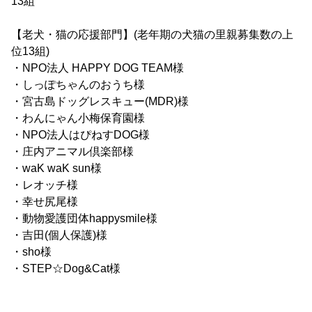
13組
【老犬・猫の応援部門】(老年期の犬猫の里親募集数の上
位13組)
・NPO法人 HAPPY DOG TEAM様
・しっぽちゃんのおうち様
・宮古島ドッグレスキュー(MDR)様
・わんにゃん小梅保育園様
・NPO法人はぴねすDOG様
・庄内アニマル倶楽部様
・waK waK sun様
・レオッチ様
・幸せ尻尾様
・動物愛護団体happysmile様
・吉田(個人保護)様
・sho様
・STEP☆Dog&Cat様