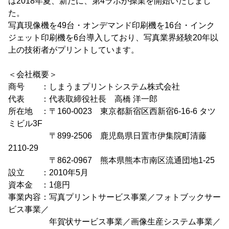
は2018年夏、新たに、第4ラボが操業を開始いたしまし
た。
写真現像機を49台・オンデマンド印刷機を16台・インク
ジェット印刷機を6台導入しており、写真業界経験20年以
上の技術者がプリントしています。
＜会社概要＞
商号 ：しまうまプリントシステム株式会社
代表 ：代表取締役社長 高橋 洋一郎
所在地 ：〒160-0023 東京都新宿区西新宿6-16-6 タツ
ミビル3F
〒899-2506 鹿児島県日置市伊集院町清藤
2110-29
〒862-0967 熊本県熊本市南区流通団地1-25
設立 ：2010年5月
資本金 ：1億円
事業内容：写真プリントサービス事業／フォトブックサー
ビス事業／
年賀状サービス事業／画像生産システム事業／