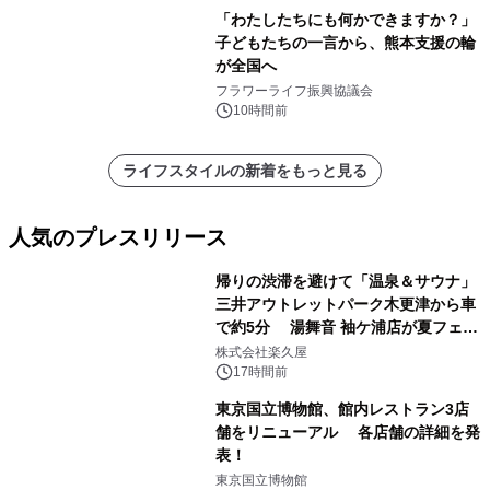
「わたしたちにも何かできますか？」
子どもたちの一言から、熊本支援の輪
が全国へ
フラワーライフ振興協議会
10時間前
ライフスタイルの新着をもっと見る
人気のプレスリリース
帰りの渋滞を避けて「温泉＆サウナ」
三井アウトレットパーク木更津から車
で約5分 湯舞音 袖ケ浦店が夏フェア
1
メニューを提供
株式会社楽久屋
17時間前
東京国立博物館、館内レストラン3店
舗をリニューアル 各店舗の詳細を発
表！
2
東京国立博物館