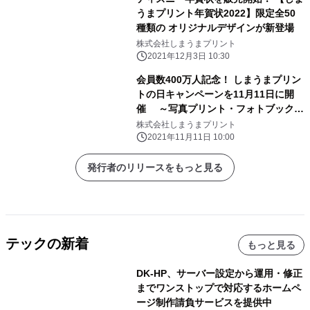
うまプリント年賀状2022】限定全50
種類の オリジナルデザインが新登場
株式会社しまうまプリント
2021年12月3日 10:30
会員数400万人記念！ しまうまプリン
トの日キャンペーンを11月11日に開
催 ～写真プリント・フォトブック・
年賀状・ アルバムの割引キャンペーン
株式会社しまうまプリント
を実施～
2021年11月11日 10:00
発行者のリリースをもっと見る
テックの新着
もっと見る
DK-HP、サーバー設定から運用・修正
までワンストップで対応するホームペ
ージ制作請負サービスを提供中