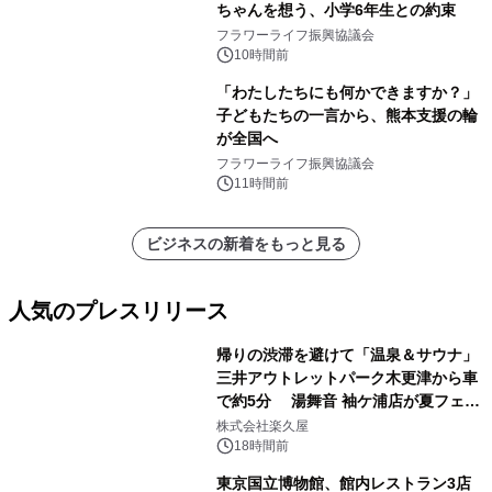
ちゃんを想う、小学6年生との約束
フラワーライフ振興協議会
10時間前
「わたしたちにも何かできますか？」
子どもたちの一言から、熊本支援の輪
が全国へ
フラワーライフ振興協議会
11時間前
ビジネスの新着をもっと見る
人気のプレスリリース
帰りの渋滞を避けて「温泉＆サウナ」
三井アウトレットパーク木更津から車
で約5分 湯舞音 袖ケ浦店が夏フェア
1
メニューを提供
株式会社楽久屋
18時間前
東京国立博物館、館内レストラン3店