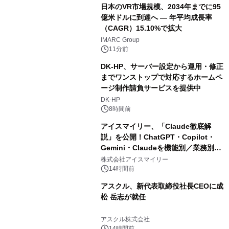
日本のVR市場規模、2034年までに95
億米ドルに到達へ ― 年平均成長率
（CAGR）15.10%で拡大
IMARC Group
11分前
DK-HP、サーバー設定から運用・修正
までワンストップで対応するホームペ
ージ制作請負サービスを提供中
DK-HP
8時間前
アイスマイリー、「Claude徹底解
説」を公開！ChatGPT・Copilot・
Gemini・Claudeを機能別／業務別に
比較―自社に合う生成AIの選び方がわ
株式会社アイスマイリー
かる実践ガイド
14時間前
アスクル、新代表取締役社長CEOに成
松 岳志が就任
アスクル株式会社
14時間前