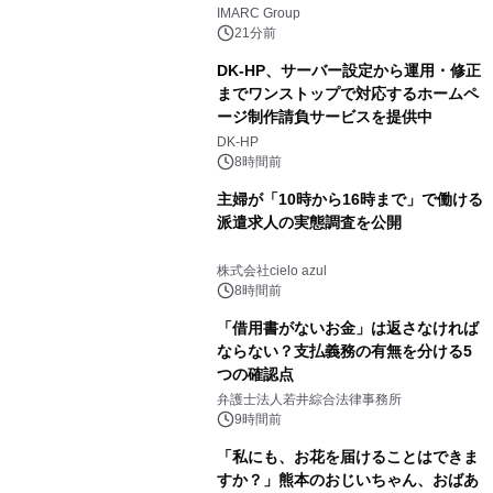
し、CAGR 3.42%で成長すると予測
IMARC Group
21分前
DK-HP、サーバー設定から運用・修正
までワンストップで対応するホームペ
ージ制作請負サービスを提供中
DK-HP
8時間前
主婦が「10時から16時まで」で働ける
派遣求人の実態調査を公開
株式会社cielo azul
8時間前
「借用書がないお金」は返さなければ
ならない？支払義務の有無を分ける5
つの確認点
弁護士法人若井綜合法律事務所
9時間前
「私にも、お花を届けることはできま
すか？」熊本のおじいちゃん、おばあ