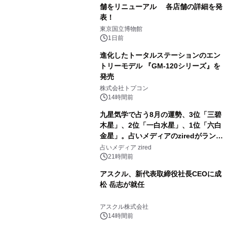
舗をリニューアル 各店舗の詳細を発
表！
2
東京国立博物館
1日前
進化したトータルステーションのエン
トリーモデル 『GM-120シリーズ』を
発売
3
株式会社トプコン
14時間前
九星気学で占う8月の運勢、3位「三碧
木星」、2位「一白水星」、1位「六白
金星」。占いメディアのziredがランキ
4
ングを発表
占いメディア zired
21時間前
アスクル、新代表取締役社長CEOに成
松 岳志が就任
5
アスクル株式会社
14時間前