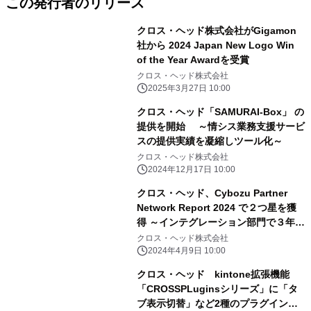
この発行者のリリース
クロス・ヘッド株式会社がGigamon
社から 2024 Japan New Logo Win
of the Year Awardを受賞
クロス・ヘッド株式会社
2025年3月27日 10:00
クロス・ヘッド「SAMURAI-Box」 の
提供を開始 ～情シス業務支援サービ
スの提供実績を凝縮しツール化～
クロス・ヘッド株式会社
2024年12月17日 10:00
クロス・ヘッド、Cybozu Partner
Network Report 2024 で２つ星を獲
得 ～インテグレーション部門で３年連
続２つ星～
クロス・ヘッド株式会社
2024年4月9日 10:00
クロス・ヘッド kintone拡張機能
「CROSSPLuginsシリーズ」に「タ
ブ表示切替」など2種のプラグインを