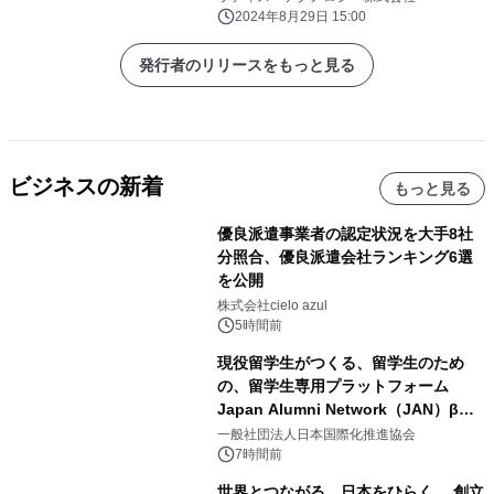
2024年8月29日 15:00
発行者のリリースをもっと見る
ビジネスの新着
もっと見る
優良派遣事業者の認定状況を大手8社
分照合、優良派遣会社ランキング6選
を公開
株式会社cielo azul
5時間前
現役留学生がつくる、留学生のため
の、留学生専用プラットフォーム
Japan Alumni Network（JAN）β版
をリリース
一般社団法人日本国際化推進協会
7時間前
世界とつながる、日本をひらく。 創立