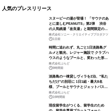
人気のプレスリリース
スヌーピーの湯が登場！ 「サウナのあ
とに楽しむPEANUTS」第2弾 渋谷
の人気銭湯「改良湯」と期間限定のコ
1
ラボレーション サウナイキタイコラ
株式会社ソニー・クリエイティブプロダクツ
ボグッズも発売決定！
1日前
時間に追われず、丸ごと1日淡路島グ
ルメと観光、レジャー施設で クラブハ
ウスのようなプールと、変わった形の
2
サウナも 「THE BOXY AWAJI」のお
株式会社ぷらど
得な素泊まり連泊プランで
9時間前
淡路島の一棟貸しヴィラを2泊、"私た
ちだけ"の別荘に 1日1組・最大8名
様、プールとサウナとジェットバス付
3
きで Villa Mon Temps AWAJIの連泊
株式会社ぷらど
素泊りプラン
16時間前
現役留学生がつくる、留学生のため
の、留学生専用プラットフォーム