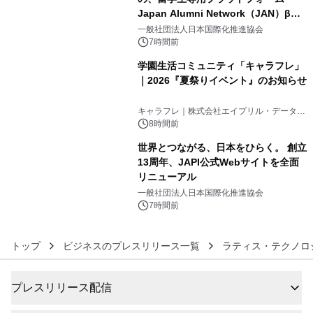
Japan Alumni Network（JAN）β版
4
をリリース
一般社団法人日本国際化推進協会
7時間前
学園生活コミュニティ「キャラフレ」
｜2026『夏祭りイベント』のお知らせ
5
キャラフレ｜株式会社エイプリル・データ・
デザインズ
8時間前
世界とつながる、日本をひらく。 創立
13周年、JAPI公式Webサイトを全面
リニューアル
6
一般社団法人日本国際化推進協会
7時間前
トップ
ビジネスのプレスリリース一覧
ラティス・テクノロ
プレスリリース配信