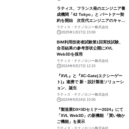
ラティス、フランス発のエンジニア養
成機関「42 Tokyo」と パートナー契
約を開始 次世代エンジニアのキャリ
ア教育を支援
ラティス・テクノロジー株式会社
2025年1月27日 15:00
BIM利用技術者試験第1回実技試験、
合否結果の参考形状公開にXVL
Web3Dを採用
ラティス・テクノロジー株式会社
2024年9月27日 12:15
『XVL』と『XC-Gate(エクシーゲー
ト)』連携で 新・設計製造ソリューシ
ョン、誕生
ラティス・テクノロジー株式会社
2024年9月24日 15:00
『製造業DX×3Dセミナー2024』にて
「XVL Web3D」の新機能 「買い物か
ご機能」を展示
ラティス・テクノロジー株式会社