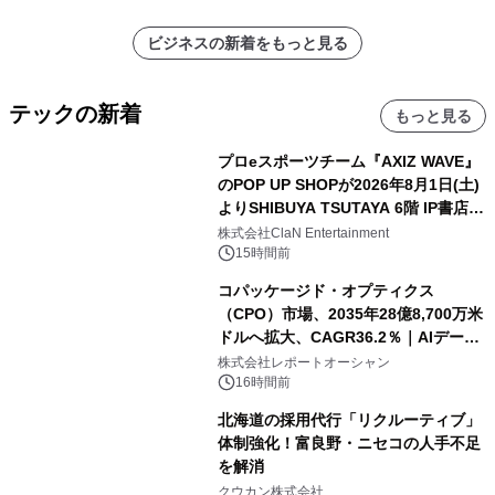
ビジネスの新着をもっと見る
テックの新着
もっと見る
プロeスポーツチーム『AXIZ WAVE』
のPOP UP SHOPが2026年8月1日(土)
よりSHIBUYA TSUTAYA 6階 IP書店で
開催決定！！
株式会社ClaN Entertainment
15時間前
コパッケージド・オプティクス
（CPO）市場、2035年28億8,700万米
ドルへ拡大、CAGR36.2％｜AIデータ
センター・高速光通信需要が成長を加
株式会社レポートオーシャン
速
16時間前
北海道の採用代行「リクルーティブ」
体制強化！富良野・ニセコの人手不足
を解消
クウカン株式会社