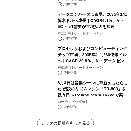
17時間前
データコンバータIC市場、2035年141
億米ドルへ成長｜CAGR6.4％、AI・
5G・IoT需要が市場拡大を加速
株式会社レポートオーシャン
17時間前
プロセッサおよびコンピューティング
チップ市場、2035年に1,230億米ドル
へ｜CAGR 20.8％、AI・データセンタ
ー需要が成長を牽引
株式会社レポートオーシャン
17時間前
8月8日は音楽シーンに革新をもたらし
た 伝説のリズムマシン「TR-808」を
祝う日 ～Roland Store Tokyoで実機
を展示しての 記念キャンペーンを開
ローランド株式会社
催 英国ラジオ「NTS」の 特別プログ
18時間前
ラムや、「TR-808」を愛する伝説的
アーティストを フィーチャーしたアニ
テックの新着をもっと見る
メーションを公開～