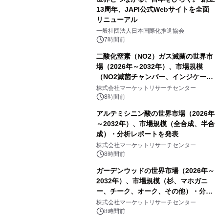
13周年、JAPI公式Webサイトを全面
リニューアル
一般社団法人日本国際化推進協会
7時間前
二酸化窒素（NO2）ガス滅菌の世界市
場（2026年～2032年）、市場規模
（NO2滅菌チャンバー、インジケータ
ーおよびモニタリングシステム、その
株式会社マーケットリサーチセンター
他）・分析レポートを発表
8時間前
アルテミシニン酸の世界市場（2026年
～2032年）、市場規模（全合成、半合
成）・分析レポートを発表
株式会社マーケットリサーチセンター
8時間前
ガーデンウッドの世界市場（2026年～
2032年）、市場規模（杉、マホガニ
ー、チーク、オーク、その他）・分析
レポートを発表
株式会社マーケットリサーチセンター
8時間前