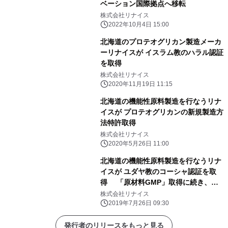
ベーション国際拠点へ移転
株式会社リナイス
2022年10月4日 15:00
北海道のプロテオグリカン製造メーカ
ーリナイスが イスラム教のハラル認証
を取得
株式会社リナイス
2020年11月19日 11:15
北海道の機能性原料製造を行なうリナ
イスが プロテオグリカンの新規製造方
法特許取得
株式会社リナイス
2020年5月26日 11:00
北海道の機能性原料製造を行なうリナ
イスが ユダヤ教のコーシャ認証を取
得 「原材料GMP」取得に続き、世
界標準の品質で米国市場へ
株式会社リナイス
2019年7月26日 09:30
発行者のリリースをもっと見る