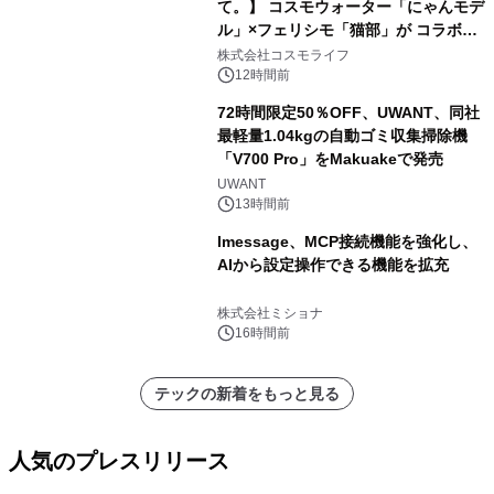
て。】 コスモウォーター「にゃんモデ
ル」×フェリシモ「猫部」が コラボキ
ャンペーンを実施
株式会社コスモライフ
12時間前
72時間限定50％OFF、UWANT、同社
最軽量1.04kgの自動ゴミ収集掃除機
「V700 Pro」をMakuakeで発売
UWANT
13時間前
lmessage、MCP接続機能を強化し、
AIから設定操作できる機能を拡充
株式会社ミショナ
16時間前
テックの新着をもっと見る
人気のプレスリリース