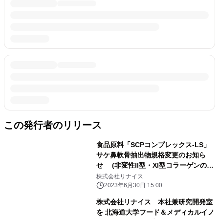
この発行者のリリース
食品原料「SCPコンプレックス-LS」
サケ鼻軟骨抽出物規格変更のお知ら
せ (非変性II型・XI型コラーゲンの規
格追加)
株式会社リナイス
2023年6月30日 15:00
株式会社リナイス 本社兼研究開発室
を 北海道大学フード＆メディカルイノ