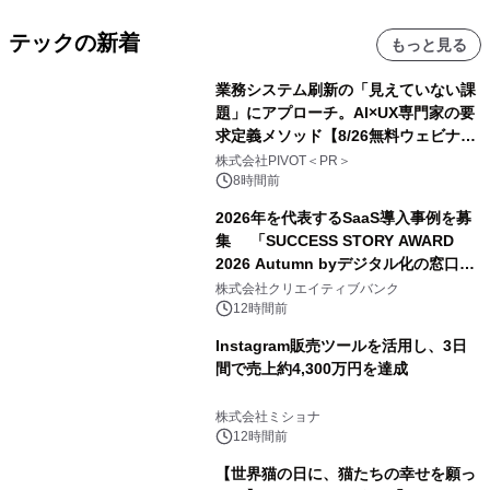
テックの新着
もっと見る
業務システム刷新の「見えていない課
題」にアプローチ。AI×UX専門家の要
求定義メソッド【8/26無料ウェビナ
ー】株式会社PIVOT
株式会社PIVOT＜PR＞
8時間前
2026年を代表するSaaS導入事例を募
集 「SUCCESS STORY AWARD
2026 Autumn byデジタル化の窓口」
開催
株式会社クリエイティブバンク
12時間前
Instagram販売ツールを活用し、3日
間で売上約4,300万円を達成
株式会社ミショナ
12時間前
【世界猫の日に、猫たちの幸せを願っ