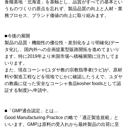
食糧基地「北海道」を基軸とし、品質がすべての基本とい
うものづくりの原点を忘れず、製品品質の向上と人材・業
務プロセス、ブランド価値の向上に取り組みます。
■今後の展開
製品の品質・機能性の優位性・差別化をより明確化(デー
タ化)し、国内外への企画提案型販路開拓を進めてまいり
ます。特に2019年より米国市場へ積極展開に注力してま
いります。
また、現在コーシャ(ユダヤ教の宗教指導者(ラビ)が、原材
料や製造工程などを現地でじかに確認したうえで、ユダヤ
の教義に従った安全なコーシャ食品kosher foodsとして認
証する制度)へ申請中。
■「GMP適合認定」とは…
Good Manufacturing Practice の略で「適正製造規範」と
いいます。GMPは原料の受入れから最終製品の出荷に至