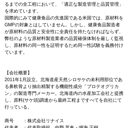
るまでの全工程において、「適正な製造管理と品質管理」
を求めています。
国際的にみて健康食品の先進国である米国では、原材料を
GMPの対象とはしていません。しかし、健康食品製造者
が原材料の品質と安全性に全責任を持たなければならず、
弊社のような原材料製造業者の品質確保体制を厳しく監視
し、原材料の同一性を証明するため同一性試験を義務付け
ています。
【会社概要】
2011年1月設立。北海道産天然シロサケの未利用部位であ
る鼻軟骨より抽出精製する機能性成分「プロテオグリカ
ン」の製造専門メーカー。北海道内の水産加工会社と提携
し、原料(サケ頭)調達から最終工程まですべてを自社にて
行っている。
商号 ：株式会社リナイス
代表者 ：代表取締役 中野 英春・鳴海 正樹