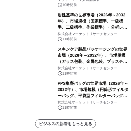
10時間前
耐性基準の世界市場（2026年～2032
年）、市場規模（国家標準、一級標
準、二級標準、作業標準）・分析レポ
ートを発表
株式会社マーケットリサーチセンター
11時間前
スキンケア製品パッケージングの世界
市場（2026年～2032年）、市場規模
（ガラス包装、金属包装、プラスチッ
ク包装、その他）・分析レポートを発
株式会社マーケットリサーチセンター
表
11時間前
PPS集塵バッグの世界市場（2026年～
2032年）、市場規模（円筒形フィルタ
ーバッグ、平袋型フィルターバッグ、
プリーツフィルターバッグ、その
株式会社マーケットリサーチセンター
他）・分析レポートを発表
11時間前
ビジネスの新着をもっと見る