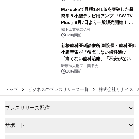
Makuakeで目標1341％を突破した超
簡単＆小型テレビ用アンプ 「SW TV
Plus」8月7日より一般販売開始！ ケ
5
ーブル1本つなぐだけ、テレビの音が
城下工業株式会社
ぐっと豊かに
18時間前
新橋歯科医科診療所 副院長・歯科医師
小野宇宙が「後悔しない歯科選び」
「痛くない歯科治療」「不安がない治
6
療計画」をテーマに専門監修
医療法人財団 興学会
10時間前
トップ
ビジネスのプレスリリース一覧
株式会社リナイス
プレスリリース配信
サポート