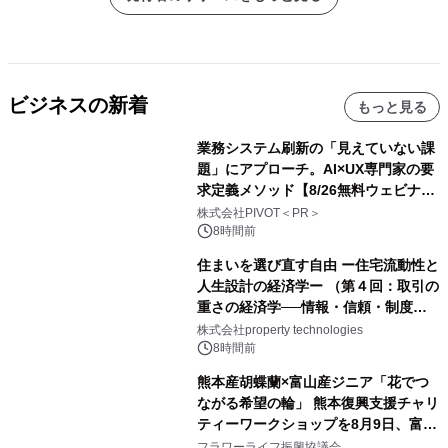
ビジネスの新着
もっと見る
業務システム刷新の「見えていない課
題」にアプローチ。AI×UX専門家の要
求定義メソッド【8/26無料ウェビナ
ー】株式会社PIVOT
株式会社PIVOT＜PR＞
8時間前
住まいを選び直す自由 ー住宅流動性と
人生設計の経済学ー （第４回：取引の
重さの経済学──情報・信頼・制度を
PropTechはどう組み替えるか）｜
株式会社property technologies
PropTech-Lab
8時間前
熊本産胡蝶蘭×富山産ジニア「花でつ
ながる希望の輪」 熊本復興支援チャリ
ティーワークショップを8月9日、富
山・射水で開催
フラワーライフ振興協議会