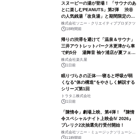
スヌーピーの湯が登場！ 「サウナのあ
とに楽しむPEANUTS」第2弾 渋谷
の人気銭湯「改良湯」と期間限定のコ
1
ラボレーション サウナイキタイコラ
株式会社ソニー・クリエイティブプロダクツ
ボグッズも発売決定！
18時間前
帰りの渋滞を避けて「温泉＆サウナ」
三井アウトレットパーク木更津から車
で約5分 湯舞音 袖ケ浦店が夏フェア
2
メニューを提供
株式会社楽久屋
1日前
眠りづらさの正体──寝ると呼吸が弱
くなる"体の構造"をやさしく解説する
シリーズ第1回
3
トラタニ株式会社
1日前
「陳情令」劇場上映、第4弾！ 『陳情
令スペシャルナイト上映会Ⅳ 2026』
プレリク2次抽選先行受付開始！
4
株式会社ソニー・ミュージックソリューショ
ンズ
11時間前