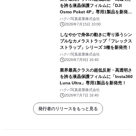
を誇る液晶保護フィルムに「DJI
Osmo Poket 4P」専用1製品を新発
売！
ハクバ写真産業株式会社
2026年7月15日 10:00
しなやかで身体の動きに寄り添うシン
プルなカメラストラップ「フレックス
ストラップ」シリーズ 3種を新発売！
ハクバ写真産業株式会社
2026年7月9日 16:40
業界最高クラスの超低反射・高透明さ
を誇る液晶保護フィルムに「Insta360
Luna Ultra」専用1製品を新発売！
ハクバ写真産業株式会社
2026年7月7日 16:40
発行者のリリースをもっと見る