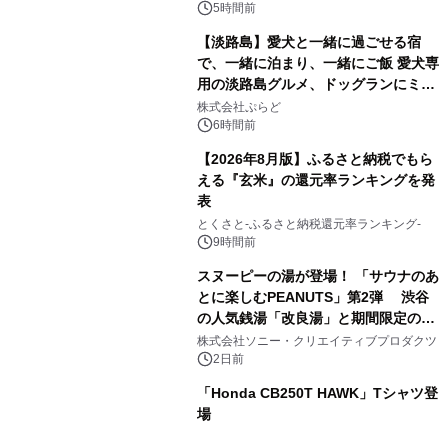
5時間前
【淡路島】愛犬と一緒に過ごせる宿
で、一緒に泊まり、一緒にご飯 愛犬専
用の淡路島グルメ、ドッグランにミニ
2
プール グランピングとトレーラーハウ
株式会社ぷらど
スの2施設で
6時間前
【2026年8月版】ふるさと納税でもら
える『玄米』の還元率ランキングを発
表
3
とくさと-ふるさと納税還元率ランキング-
9時間前
スヌーピーの湯が登場！ 「サウナのあ
とに楽しむPEANUTS」第2弾 渋谷
の人気銭湯「改良湯」と期間限定のコ
4
ラボレーション サウナイキタイコラ
株式会社ソニー・クリエイティブプロダクツ
ボグッズも発売決定！
2日前
「Honda CB250T HAWK」Tシャツ登
場