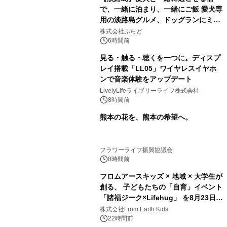
で、一緒に泊まり、一緒にご飯 愛犬専
用の淡路島グルメ、ドッグランにミニ
プール グランピングとトレーラーハウ
株式会社ぷらど
スの2施設で
6時間前
見る・触る・聴くを一つに。ディスプ
レイ搭載「LL05」ワイヤレスイヤホ
ンで音楽体験をアップデート
LivelyLifeライブリーライフ株式会社
8時間前
熊本の花を、熊本の希望へ。
フラワーライフ振興協議会
8時間前
フロムアースキッズ × 地域 × 大学生が
創る、 子どもたちの「自育」イベント
「諸福ジーク×Lifehug」 を8月23日
(日)開催
株式会社From Earth Kids
22時間前