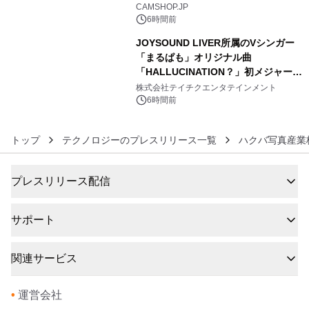
5
CAMSHOP.JP
6時間前
JOYSOUND LIVER所属のVシンガー
「まるぱも」オリジナル曲
「HALLUCINATION？」初メジャー配
6
信リリース決定！
株式会社テイチクエンタテインメント
6時間前
トップ
テクノロジーのプレスリリース一覧
ハクバ写真産業
プレスリリース配信
サポート
関連サービス
•
運営会社