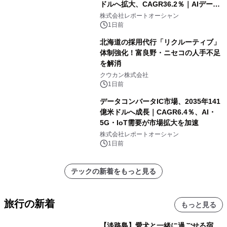
ドルへ拡大、CAGR36.2％｜AIデータ
センター・高速光通信需要が成長を加
株式会社レポートオーシャン
速
1日前
北海道の採用代行「リクルーティブ」
体制強化！富良野・ニセコの人手不足
を解消
クウカン株式会社
1日前
データコンバータIC市場、2035年141
億米ドルへ成長｜CAGR6.4％、AI・
5G・IoT需要が市場拡大を加速
株式会社レポートオーシャン
1日前
テックの新着をもっと見る
旅行の新着
もっと見る
【淡路島】愛犬と一緒に過ごせる宿