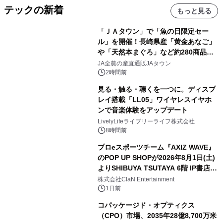
テックの新着
もっと見る
「ＪＡタウン」で「魚の日限定セー
ル」を開催！長崎県産「黄金あなご」
や「天然本まぐろ」など約280商品を
販売！～毎月１０日の定例企画～
JA全農の産直通販JAタウン
2時間前
見る・触る・聴くを一つに。ディスプ
レイ搭載「LL05」ワイヤレスイヤホ
ンで音楽体験をアップデート
LivelyLifeライブリーライフ株式会社
8時間前
プロeスポーツチーム『AXIZ WAVE』
のPOP UP SHOPが2026年8月1日(土)
よりSHIBUYA TSUTAYA 6階 IP書店で
開催決定！！
株式会社ClaN Entertainment
1日前
コパッケージド・オプティクス
（CPO）市場、2035年28億8,700万米