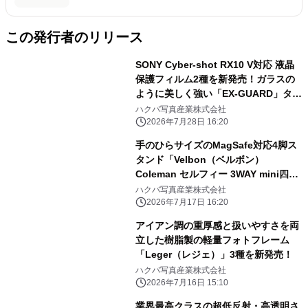
この発行者のリリース
SONY Cyber-shot RX10 V対応 液晶
保護フィルム2種を新発売！ガラスの
ように美しく強い「EX-GUARD」タイ
プと業界最高クラスの透明度を誇る
ハクバ写真産業株式会社
「III」タイプ
2026年7月28日 16:20
手のひらサイズのMagSafe対応4脚ス
タンド「Velbon（ベルボン）
Coleman セルフィー 3WAY mini四
脚」を新発売！
ハクバ写真産業株式会社
2026年7月17日 16:20
アイアン調の重厚感と扱いやすさを両
立した樹脂製の軽量フォトフレーム
「Leger（レジェ）」3種を新発売！
ハクバ写真産業株式会社
2026年7月16日 15:10
業界最高クラスの超低反射・高透明さ