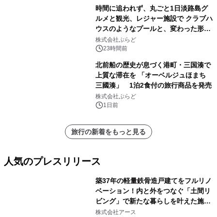
時間に追われず、丸ごと1日淡路島グ
ルメと観光、レジャー施設で クラブハ
ウスのようなプールと、変わった形の
サウナも 「THE BOXY AWAJI」のお
株式会社ぷらど
得な素泊まり連泊プランで
23時間前
北前船の歴史が息づく港町・三国湊で
上質な滞在を 「オーベルジュほまち
三國湊」 1泊2食付の旅行商品を発売
株式会社ぷらど
1日前
旅行の新着をもっと見る
人気のプレスリリース
築37年の軽量鉄骨造戸建てをフルリノ
ベーション！内と外をつなぐ「土間リ
ビング」で新たな暮らしを叶えた施工
1
事例を株式会社アースが公開
株式会社アース