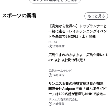
スポーツの新着
もっと見る
【高知から世界へ】トップランナーと
一緒に走るトレイルランニングイベン
トを高知で8月29日（土）開催
BUDO
12時間前
広島生まれのぷよぷよ 広島企業No.1
の“ぷよぷよ愛”が決定！
広島ホームテレビ
14時間前
サンエス石膏の地域貢献活動が加速 ―
関連会社Attipect主催「田んぼラグビ
ー」は100名超が熱狂しNHKで放送さ
れました。
サンエス石膏株式会社
14時間前