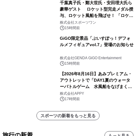
千葉真子氏・鄭大世氏・安田理大氏ら
豪華ゲスト ロケット型完走メダル授
与、ロケット風船を飛ばせ！ 「ロケッ
トマラソン2026」開催
株式会社スポーツワン
15時間前
GiGO限定景品「ぶいすぽっ！デフォ
ルメフィギュアvol.7」登場のお知らせ
株式会社GENDA GiGO Entertainment
15時間前
【2026年8月16日】あみプレミアム・
アウトレットで「DAY1夏のウォータ
ーバトルゲーム 水風船をなげまくろ
う！」を開催
株式会社APPY
17時間前
スポーツの新着をもっと見る
旅行の新着
もっと見る