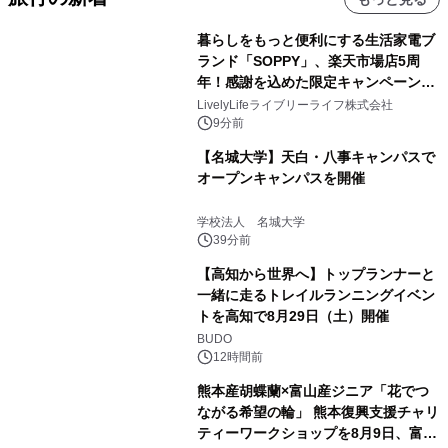
暮らしをもっと便利にする生活家電ブ
ランド「SOPPY」、楽天市場店5周
年！感謝を込めた限定キャンペーンを
8月10日より開催
LivelyLifeライブリーライフ株式会社
9分前
【名城大学】天白・八事キャンパスで
オープンキャンパスを開催
学校法人 名城大学
39分前
【高知から世界へ】トップランナーと
一緒に走るトレイルランニングイベン
トを高知で8月29日（土）開催
BUDO
12時間前
熊本産胡蝶蘭×富山産ジニア「花でつ
ながる希望の輪」 熊本復興支援チャリ
ティーワークショップを8月9日、富