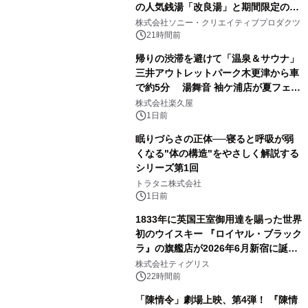
の人気銭湯「改良湯」と期間限定のコ
1
ラボレーション サウナイキタイコラ
株式会社ソニー・クリエイティブプロダクツ
ボグッズも発売決定！
21時間前
帰りの渋滞を避けて「温泉＆サウナ」
三井アウトレットパーク木更津から車
で約5分 湯舞音 袖ケ浦店が夏フェア
2
メニューを提供
株式会社楽久屋
1日前
眠りづらさの正体──寝ると呼吸が弱
くなる"体の構造"をやさしく解説する
シリーズ第1回
3
トラタニ株式会社
1日前
1833年に英国王室御用達を賜った世界
初のウイスキー 『ロイヤル・ブラック
ラ』の旗艦店が2026年6月新宿に誕
4
生 バカルディ ジャパンと連携した
株式会社ティグリス
没入型バー「BAR Arca」
22時間前
「陳情令」劇場上映、第4弾！ 『陳情