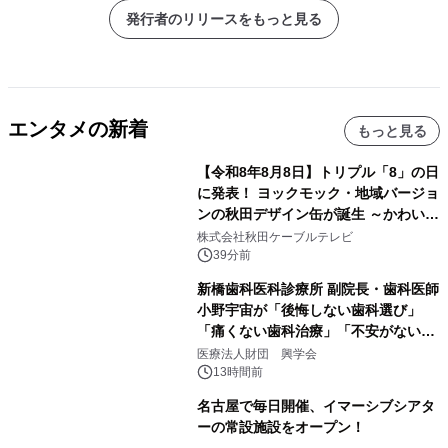
発行者のリリースをもっと見る
エンタメの新着
もっと見る
【令和8年8月8日】トリプル「8」の日
に発表！ ヨックモック・地域バージョ
ンの秋田デザイン缶が誕生 ～かわいい
秋田犬の子犬と秋田の四季と名所を巡
株式会社秋田ケーブルテレビ
るパッケージ～ 9月1日(火)秋田県内で
39分前
販売開始
新橋歯科医科診療所 副院長・歯科医師
小野宇宙が「後悔しない歯科選び」
「痛くない歯科治療」「不安がない治
療計画」をテーマに専門監修
医療法人財団 興学会
13時間前
名古屋で毎日開催、イマーシブシアタ
ーの常設施設をオープン！