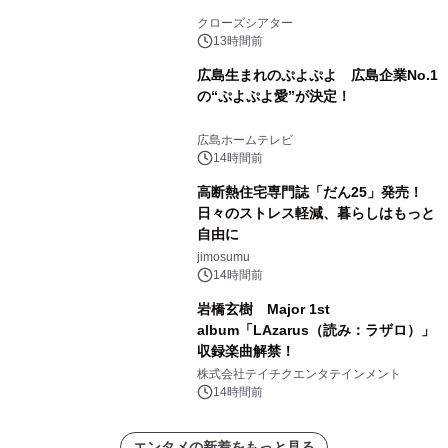
クローズシアター
13時間前
広島生まれのぷよぷよ 広島企業No.1
の“ぷよぷよ愛”が決定！
広島ホームテレビ
14時間前
高断熱住宅専門誌「だん25」発売！
日々のストレス軽減、暮らしはもっと
自由に
jimosumu
14時間前
岩橋玄樹 Major 1st
album「LAzarus（読み：ラザロ）」
収録楽曲解禁！
株式会社テイチクエンタテインメント
14時間前
エンタメの新着をもっと見る