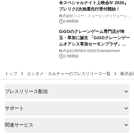
令スペシャルナイト上映会Ⅳ 2026』
プレリク2次抽選先行受付開始！
5
株式会社ソニー・ミュージックソリューショ
ンズ
14時間前
GiGOのクレーンゲーム専門店が埼
玉・草加に誕生 「GiGOクレーンゲー
ムオアシス草加セーモンプラザ」
6
2026年8月7日(金)10時グランドオープ
株式会社GENDA GiGO Entertainment
ン
17時間前
トップ
エンタメ・カルチャーのプレスリリース一覧
株式会
プレスリリース配信
サポート
関連サービス