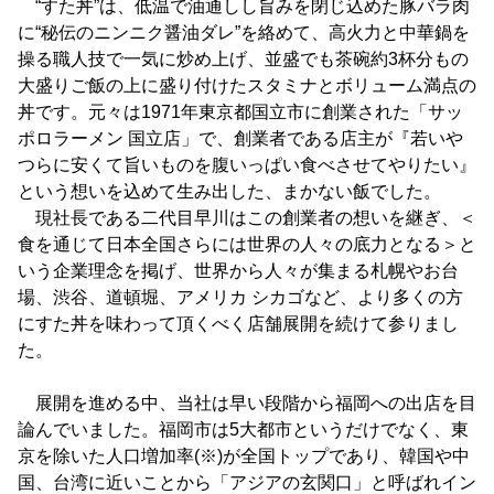
“すた丼”は、低温で油通しし旨みを閉じ込めた豚バラ肉
に“秘伝のニンニク醤油ダレ”を絡めて、高火力と中華鍋を
操る職人技で一気に炒め上げ、並盛でも茶碗約3杯分もの
大盛りご飯の上に盛り付けたスタミナとボリューム満点の
丼です。元々は1971年東京都国立市に創業された「サッ
ポロラーメン 国立店」で、創業者である店主が『若いや
つらに安くて旨いものを腹いっぱい食べさせてやりたい』
という想いを込めて生み出した、まかない飯でした。
現社長である二代目早川はこの創業者の想いを継ぎ、＜
食を通じて日本全国さらには世界の人々の底力となる＞と
いう企業理念を掲げ、世界から人々が集まる札幌やお台
場、渋谷、道頓堀、アメリカ シカゴなど、より多くの方
にすた丼を味わって頂くべく店舗展開を続けて参りまし
た。
展開を進める中、当社は早い段階から福岡への出店を目
論んでいました。福岡市は5大都市というだけでなく、東
京を除いた人口増加率(※)が全国トップであり、韓国や中
国、台湾に近いことから「アジアの玄関口」と呼ばれイン