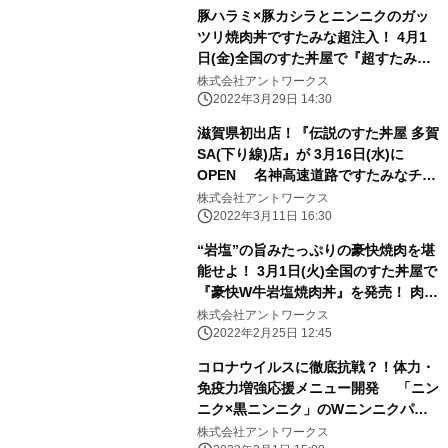
豚ハラミ×豚カシラとニンニクのガッ
ツリ焼肉丼ですたみな超注入！ 4月1
日(金)全国のすた丼屋で『超すたみな
濃厚豚焼肉丼』を発売！ すた丼比肉量
株式会社アントワークス
1.5倍、ニンニク量5倍の豪快肉丼！
2022年3月29日 14:30
滋賀県初出店！『伝説のすた丼屋 多賀
SA(下り線)店』が 3月16日(水)に
OPEN 名神高速道路ですたみなチャ
ージ！ オープンから5日間は＜30g肉
株式会社アントワークス
増量キャンペーン＞を実施！
2022年3月11日 16:30
“岩塩”の旨みたっぷりの豪快焼肉を堪
能せよ！ 3月1日(火)全国のすた丼屋で
『豪快W牛岩塩焼肉丼』を発売！ 肉＆
ニンニクパワーで忙しい新生活シーズ
株式会社アントワークス
ンを乗り切ろう！
2022年2月25日 12:45
コロナウイルスに徹底抗戦？！体力・
免疫力増強応援メニュー開発 「ニン
ニク×黒ニンニク」のWニンニクパワ
ーでスタミナをつけよう 2月1日(火)全
株式会社アントワークス