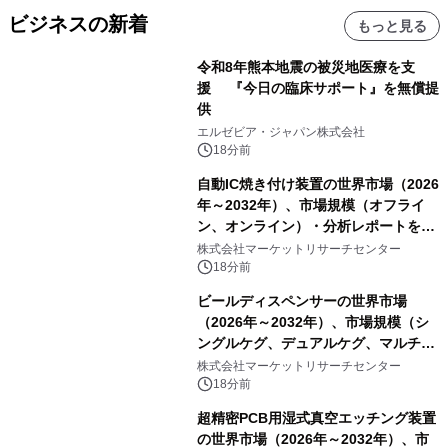
ビジネスの新着
もっと見る
令和8年熊本地震の被災地医療を支
援 『今日の臨床サポート』を無償提
供
エルゼビア・ジャパン株式会社
18分前
自動IC焼き付け装置の世界市場（2026
年～2032年）、市場規模（オフライ
ン、オンライン）・分析レポートを発
表
株式会社マーケットリサーチセンター
18分前
ビールディスペンサーの世界市場
（2026年～2032年）、市場規模（シ
ングルケグ、デュアルケグ、マルチケ
グ）・分析レポートを発表
株式会社マーケットリサーチセンター
18分前
超精密PCB用湿式真空エッチング装置
の世界市場（2026年～2032年）、市