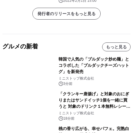
国のすた丼屋で『熟成背脂黒すた丼』
2022年2月1日 15:00
を発売！
発行者のリリースをもっと見る
グルメの新着
もっと見る
韓国で人気の「ブルダック炒め麺」と
コラボした「ブルダックチーズハット
グ」を新発売
ミニストップ株式会社
3分前
「クランキー唐揚げ」と対象のおにぎ
りまたはサンドイッチ1個を一緒に買
うと 対象のドリンク１本無料レシート
クーポンもらえる！※1
ミニストップ株式会社
18分前
桃の香り広がる、幸せパフェ。完熟白