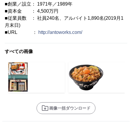
■創業／設立： 1971年／1989年
■資本金 ： 4,500万円
■従業員数 ： 社員240名、アルバイト1,890名(2019月1
月末日)
■URL ：
http://antoworks.com/
すべての画像
画像一括ダウンロード