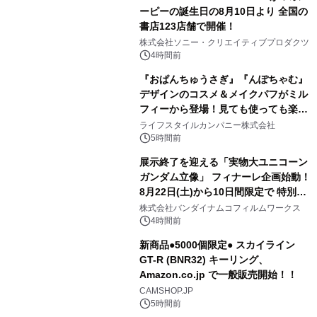
ーピーの誕生日の8月10日より 全国の
書店123店舗で開催！
1
株式会社ソニー・クリエイティブプロダクツ
4時間前
『おぱんちゅうさぎ』『んぽちゃむ』
デザインのコスメ＆メイクパフがミル
フィーから登場！見ても使っても楽し
2
い、ポップでキュートなコレクショ
ライフスタイルカンパニー株式会社
ン。
5時間前
展示終了を迎える「実物大ユニコーン
ガンダム立像」 フィナーレ企画始動！
8月22日(土)から10日間限定で 特別映
3
像『UNICORN GUNDAM Statue ―
株式会社バンダイナムコフィルムワークス
BEYOND POSSIBILITY ―』を上映！
4時間前
新商品●5000個限定● スカイライン
GT-R (BNR32) キーリング、
Amazon.co.jp で一般販売開始！！
4
CAMSHOP.JP
5時間前