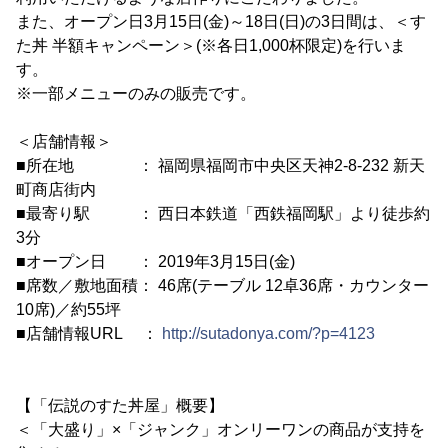
また、オープン日3月15日(金)～18日(日)の3日間は、＜す
た丼 半額キャンペーン＞(※各日1,000杯限定)を行いま
す。
※一部メニューのみの販売です。
＜店舗情報＞
■所在地 ： 福岡県福岡市中央区天神2-8-232 新天
町商店街内
■最寄り駅 ： 西日本鉄道「西鉄福岡駅」より徒歩約
3分
■オープン日 ： 2019年3月15日(金)
■席数／敷地面積： 46席(テーブル 12卓36席・カウンター
10席)／約55坪
■店舗情報URL ：
http://sutadonya.com/?p=4123
【「伝説のすた丼屋」概要】
＜「大盛り」×「ジャンク」オンリーワンの商品が支持を