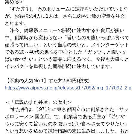
集める＞
“すた丼”は、そのボリュームに定評をいただいています
が、お客様の4人に1人は、さらに肉やご飯の増量を注文
されます。
昨今、健康系メニューの開発に注力する外食店が多い
中、創業時から変わらない「旨いものを腹いっぱい食べて
頑張ってほしい」という当店の想いと、メインターゲット
である20～40代の男性を中心とした「ガッツリと腹いっ
ぱい食べたい」という需要に応えるべく、今後も大盛りと
インパクトを重視した商品開発に注力しています。
【不動の人気No.1】すた丼 584円(税抜)
https://www.atpress.ne.jp/releases/177092/img_177092_2.p
＜「伝説のすた丼屋」の歴史＞
“すた丼”は、1971年に東京都国立市に創業された「サッ
ポロラーメン 国立店」で、創業者である店主が『若いや
つらに安くて旨いものを腹いっぱい食べさせてやりたい』
という想いを込めて試行錯誤の末に生み出しました。もと