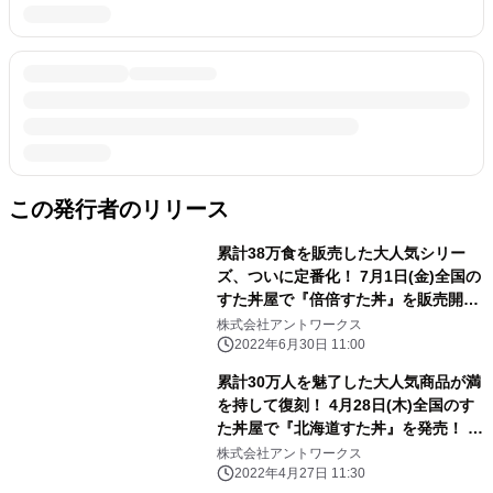
この発行者のリリース
累計38万食を販売した大人気シリー
ズ、ついに定番化！ 7月1日(金)全国の
すた丼屋で『倍倍すた丼』を販売開
始！ すた丼比 ニンニク量9倍×脂量2.5
株式会社アントワークス
倍 規格外のジャンキー丼！
2022年6月30日 11:00
累計30万人を魅了した大人気商品が満
を持して復刻！ 4月28日(木)全国のす
た丼屋で『北海道すた丼』を発売！ ゴ
ールデンウィークはすた丼屋で“ご当
株式会社アントワークス
地気分”を味わおう！
2022年4月27日 11:30