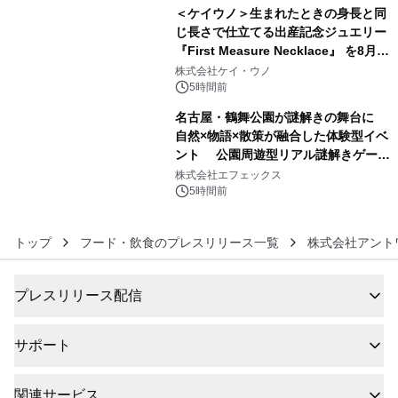
＜ケイウノ＞生まれたときの身長と同
じ長さで仕立てる出産記念ジュエリー
『First Measure Necklace』 を8月14
5
日(金)に発売
株式会社ケイ・ウノ
5時間前
名古屋・鶴舞公園が謎解きの舞台に
自然×物語×散策が融合した体験型イベ
ント 公園周遊型リアル謎解きゲーム
6
「クローバーの国とトランプの魔法」
株式会社エフェックス
開催決定
5時間前
トップ
フード・飲食のプレスリリース一覧
株式会社アント
プレスリリース配信
サポート
関連サービス