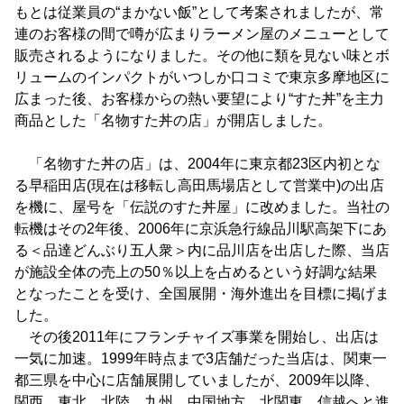
もとは従業員の“まかない飯”として考案されましたが、常
連のお客様の間で噂が広まりラーメン屋のメニューとして
販売されるようになりました。その他に類を見ない味とボ
リュームのインパクトがいつしか口コミで東京多摩地区に
広まった後、お客様からの熱い要望により“すた丼”を主力
商品とした「名物すた丼の店」が開店しました。
「名物すた丼の店」は、2004年に東京都23区内初とな
る早稲田店(現在は移転し高田馬場店として営業中)の出店
を機に、屋号を「伝説のすた丼屋」に改めました。当社の
転機はその2年後、2006年に京浜急行線品川駅高架下にあ
る＜品達どんぶり五人衆＞内に品川店を出店した際、当店
が施設全体の売上の50％以上を占めるという好調な結果
となったことを受け、全国展開・海外進出を目標に掲げま
した。
その後2011年にフランチャイズ事業を開始し、出店は
一気に加速。1999年時点まで3店舗だった当店は、関東一
都三県を中心に店舗展開していましたが、2009年以降、
関西、東北、北陸、九州、中国地方、北関東、信越へと進