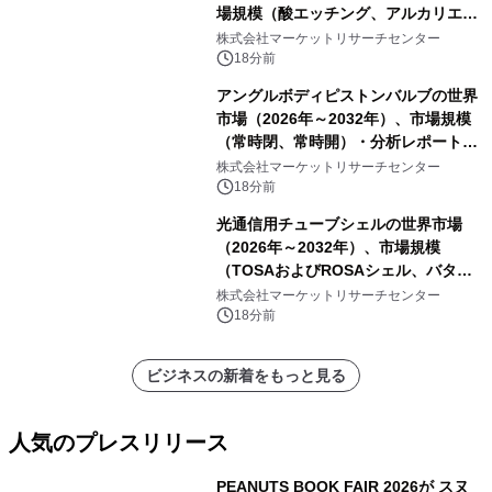
場規模（酸エッチング、アルカリエッ
チング）・分析レポートを発表
株式会社マーケットリサーチセンター
18分前
アングルボディピストンバルブの世界
市場（2026年～2032年）、市場規模
（常時閉、常時開）・分析レポートを
発表
株式会社マーケットリサーチセンター
18分前
光通信用チューブシェルの世界市場
（2026年～2032年）、市場規模
（TOSAおよびROSAシェル、バタフ
ライパッケージ、その他）・分析レポ
株式会社マーケットリサーチセンター
ートを発表
18分前
ビジネスの新着をもっと見る
人気のプレスリリース
PEANUTS BOOK FAIR 2026が スヌ