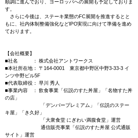
順調に進んでおり、ヨーロッパへの展開も予定しておりま
す。
さらに今後は、ステーキ業態のFC展開を推進するとと
もに、社内体制整備強化などIPO実現に向けて準備を進め
ております。
【会社概要】
■社名 ： 株式会社アントワークス
■本社所在地： 〒164-0001 東京都中野区中野3-33-3 イ
ンツ中野ビル5F
■代表取締役： 早川 秀人
■事業内容 ： 飲食事業「伝説のすた丼屋」「名物すた丼
の店」
「デンバープレミアム」「伝説のステー
キ屋」「き久好」
「大衆食堂 にぎわい満腹食堂」運営
通信販売事業「伝説のすた丼屋 公式通販
サイト」運営