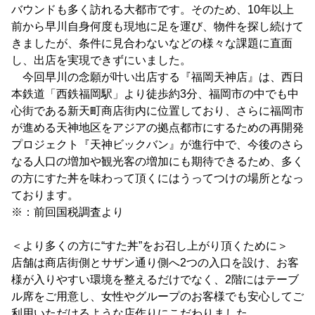
バウンドも多く訪れる大都市です。そのため、10年以上
前から早川自身何度も現地に足を運び、物件を探し続けて
きましたが、条件に見合わないなどの様々な課題に直面
し、出店を実現できずにいました。
今回早川の念願が叶い出店する『福岡天神店』は、西日
本鉄道「西鉄福岡駅」より徒歩約3分、福岡市の中でも中
心街である新天町商店街内に位置しており、さらに福岡市
が進める天神地区をアジアの拠点都市にするための再開発
プロジェクト『天神ビックバン』が進行中で、今後のさら
なる人口の増加や観光客の増加にも期待できるため、多く
の方にすた丼を味わって頂くにはうってつけの場所となっ
ております。
※：前回国税調査より
＜より多くの方に“すた丼”をお召し上がり頂くために＞
店舗は商店街側とサザン通り側へ2つの入口を設け、お客
様が入りやすい環境を整えるだけでなく、2階にはテーブ
ル席をご用意し、女性やグループのお客様でも安心してご
利用いただけるような店作りにこだわりました。