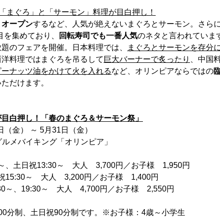
気「まぐろ」と「サーモン」料理が目白押し！
くオープン
するなど、人気が絶えないまぐろとサーモン。さらに
目を集めており、
回転寿司でも一番人気
のネタと言われていま
放題のフェアを開催。日本料理では、
まぐろとサーモンを存分
西洋料理ではまぐろを吊るして
巨大バーナーで炙ったり
、中国
ピーナッツ油をかけて火を入れる
など、オリンピアならではの
いただけます。
が目白押し！「春のまぐろ＆サーモン祭」
日（金） ～ 5月31日（金）
グルメバイキング「オリンピア」
～、土日祝13:30～ 大人 3,700円／お子様 1,950円
15:30～ 大人 3,200円／お子様 1,400円
0～、19:30～ 大人 4,700円／お子様 2,550円
00分制、土日祝90分制です。※お子様：4歳～小学生