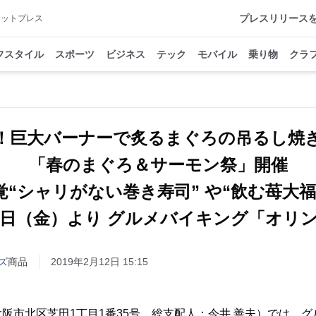
プレスリリース
アットプレス
フスタイル
スポーツ
ビジネス
テック
モバイル
乗り物
クラ
！巨大バーナーで炙るまぐろの吊るし焼
「春のまぐろ＆サーモン祭」開催
覚“シャリがない巻き寿司” や“飲む苺大福
3月1日（金）より グルメバイキング「オリ
ズ
商品
2019年2月12日 15:15
阪市北区芝田1丁目1番35号 総支配人：今井 善夫）では、