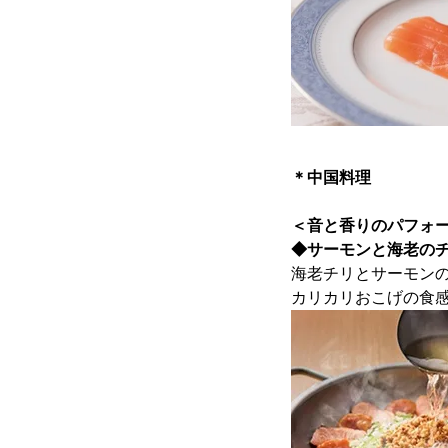
＊中国料理
＜音と香りのパフォ
◆サーモンと海老の
海老チリとサーモン
カリカリおこげの食