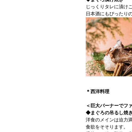
じっくりタレに漬け
日本酒にもぴったり
＊西洋料理
＜巨大バーナーでフ
◆まぐろの吊るし焼
洋食のメインは迫力
食欲をそそります。