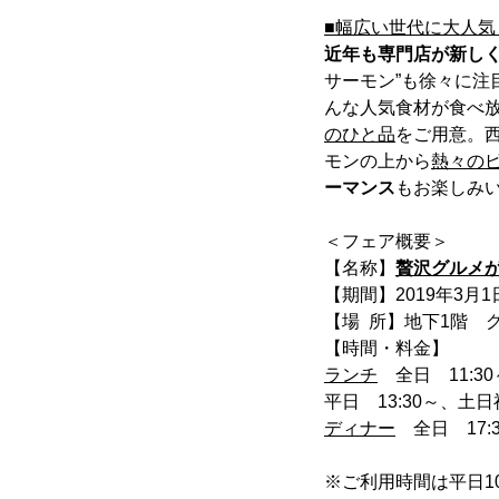
■幅広い世代に大人
近年も専門店が新し
サーモン”も徐々に注
んな人気食材が食べ
のひと品
をご用意。
モンの上から
熱々の
ーマンス
もお楽しみ
＜フェア概要＞
【名称】
贅沢グルメ
【期間】2019年3月1
【場 所】地下1階 
【時間・料金】
ランチ
全日 11:30
平日 13:30～、土日祝
ディナー
全日 17:3
※ご利用時間は平日1