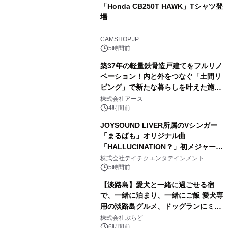
「Honda CB250T HAWK」Tシャツ登
場
1
CAMSHOP.JP
5時間前
築37年の軽量鉄骨造戸建てをフルリノ
ベーション！内と外をつなぐ「土間リ
ビング」で新たな暮らしを叶えた施工
2
事例を株式会社アースが公開
株式会社アース
4時間前
JOYSOUND LIVER所属のVシンガー
「まるぱも」オリジナル曲
「HALLUCINATION？」初メジャー配
3
信リリース決定！
株式会社テイチクエンタテインメント
5時間前
【淡路島】愛犬と一緒に過ごせる宿
で、一緒に泊まり、一緒にご飯 愛犬専
用の淡路島グルメ、ドッグランにミニ
4
プール グランピングとトレーラーハウ
株式会社ぷらど
スの2施設で
6時間前