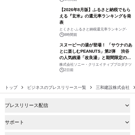
【2026年8月版】ふるさと納税でもら
える『玄米』の還元率ランキングを発
表
5
とくさと-ふるさと納税還元率ランキング-
8時間前
スヌーピーの湯が登場！ 「サウナのあ
とに楽しむPEANUTS」第2弾 渋谷
の人気銭湯「改良湯」と期間限定のコ
6
ラボレーション サウナイキタイコラ
株式会社ソニー・クリエイティブプロダクツ
ボグッズも発売決定！
2日前
トップ
ビジネスのプレスリリース一覧
三和建設株式会社
プレスリリース配信
サポート