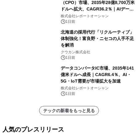
（CPO）市場、2035年28億8,700万米
ドルへ拡大、CAGR36.2％｜AIデータ
センター・高速光通信需要が成長を加
株式会社レポートオーシャン
速
1日前
北海道の採用代行「リクルーティブ」
体制強化！富良野・ニセコの人手不足
を解消
クウカン株式会社
1日前
データコンバータIC市場、2035年141
億米ドルへ成長｜CAGR6.4％、AI・
5G・IoT需要が市場拡大を加速
株式会社レポートオーシャン
1日前
テックの新着をもっと見る
人気のプレスリリース