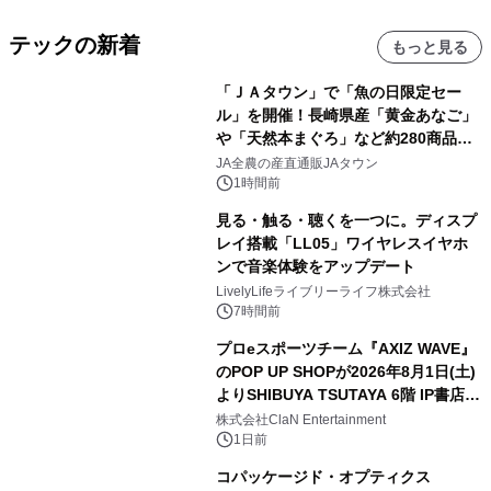
テックの新着
もっと見る
「ＪＡタウン」で「魚の日限定セー
ル」を開催！長崎県産「黄金あなご」
や「天然本まぐろ」など約280商品を
販売！～毎月１０日の定例企画～
JA全農の産直通販JAタウン
1時間前
見る・触る・聴くを一つに。ディスプ
レイ搭載「LL05」ワイヤレスイヤホ
ンで音楽体験をアップデート
LivelyLifeライブリーライフ株式会社
7時間前
プロeスポーツチーム『AXIZ WAVE』
のPOP UP SHOPが2026年8月1日(土)
よりSHIBUYA TSUTAYA 6階 IP書店で
開催決定！！
株式会社ClaN Entertainment
1日前
コパッケージド・オプティクス