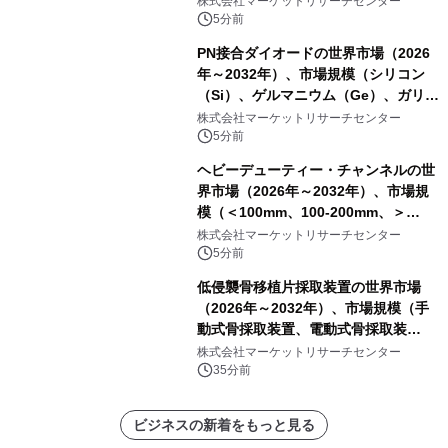
株式会社マーケットリサーチセンター
ル、その他）・分析レポートを発表
5分前
PN接合ダイオードの世界市場（2026
年～2032年）、市場規模（シリコン
（Si）、ゲルマニウム（Ge）、ガリウ
ムヒ素（GaAs）、炭化ケイ素
株式会社マーケットリサーチセンター
（SiC）、窒化ガリウム（GaN））・
5分前
分析レポートを発表
ヘビーデューティー・チャンネルの世
界市場（2026年～2032年）、市場規
模（＜100mm、100-200mm、＞
200mm）・分析レポートを発表
株式会社マーケットリサーチセンター
5分前
低侵襲骨移植片採取装置の世界市場
（2026年～2032年）、市場規模（手
動式骨採取装置、電動式骨採取装
置）・分析レポートを発表
株式会社マーケットリサーチセンター
35分前
ビジネスの新着をもっと見る