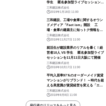
学生 匿名参加型ライブセッションを
2月17日大阪にて開催
三和建設株式会社
2019年1月18日 11:00
三和建設、工場や倉庫に関するオウン
ドメディア「Fact ism」開設 工
場・倉庫の建築主に知っトク情報をお
届け！
三和建設株式会社
2018年11月27日 11:00
就活生が建設業界のリアルを暴く！経
営者10人 VS 学生 匿名参加型ライブ
セッションを11月11日大阪にて開催
三和建設株式会社
2018年10月17日 11:00
平均入居率97％のオーダーメイド賃貸
マンションがリブランド！ ～時代を超
える美意識が賃貸経営を変える「エス
アイ200」～
三和建設株式会社
2018年8月8日 11:00
発行者のリリースをもっと見る