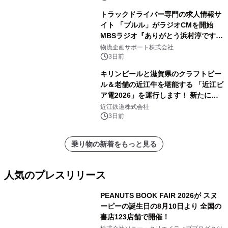
トラックドライバー専門の求人情報サ
イト 「ブルル」がラジオCMを開始
MBSラジオ『ありがとう浜村淳です』
にて8月1日(土)より
物流企画サポート株式会社
3日前
キリンビールと滋賀県のクラフトビー
ル＆老舗の近江牛を堪能する 「近江ビ
ア電2026」を運行します！ 新たに
「長濱浪漫ビール」が参加！キリン一
近江鉄道株式会社
番搾り飲み放題が復活！
3日前
乗り物の新着をもっと見る
人気のプレスリリース
PEANUTS BOOK FAIR 2026が スヌ
ーピーの誕生日の8月10日より 全国の
書店123店舗で開催！
1