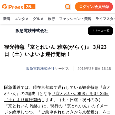
ログイン/会員登録
新着
エンタメ
グルメ
旅行
ファッション・美容
ライフスタ
阪急電鉄株式会社
リリース一覧
観光特急『京とれいん 雅洛(がらく)』 3月23
日（土）いよいよ運行開始！
阪急電鉄株式会社
サービス
2019年2月8日 16:15
阪急電鉄では、現在京都線で運行している観光特急『京と
れいん』の2編成目となる
『京とれいん 雅洛』を3月23日
（土）より運行開始
します。（土・日曜・祝日のみ）
『京とれいん 雅洛』は、現行の『京とれいん』のイメー
ジを継承しつつ、「ご乗車されたときから京都気分」をコ