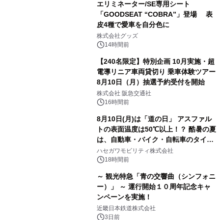
エリミネーター/SE専用シート
「GOODSEAT “COBRA”」登場 表
皮4種で愛車を自分色に
株式会社グッズ
14時間前
【240名限定】特別企画 10月実施・超
電導リニア車両貸切り 乗車体験ツアー
8月10日（月）抽選予約受付を開始
株式会社 阪急交通社
16時間前
8月10日(月)は「道の日」 アスファル
トの表面温度は50℃以上！？ 酷暑の夏
は、自動車・バイク・自転車のタイヤ
バーストが増加 簡単にできる予防法
ハセガワモビリティ株式会社
をご紹介
18時間前
～ 観光特急「青の交響曲（シンフォニ
ー）」 ～ 運行開始１０周年記念キャ
ンペーンを実施！
近畿日本鉄道株式会社
3日前