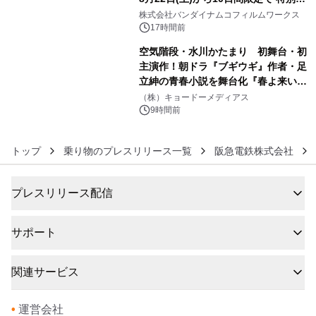
5
像『UNICORN GUNDAM Statue ―
株式会社バンダイナムコフィルムワークス
BEYOND POSSIBILITY ―』を上映！
17時間前
空気階段・水川かたまり 初舞台・初
主演作！朝ドラ『ブギウギ』作者・足
立紳の青春小説を舞台化『春よ来い、
6
マジで来い』キービジュアル解禁！
（株）キョードーメディアス
9時間前
トップ
乗り物のプレスリリース一覧
阪急電鉄株式会社
プレスリリース配信
サポート
関連サービス
•
運営会社