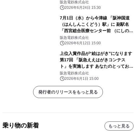
＋（プラス）」を アサヒ飲料と連携し
阪急電鉄株式会社
環境に配慮した 休憩所にリニューアル
2026年6月24日 15:30
します
7月1日（水）から今津線 「阪神国道
（はんしんこくどう）駅」に 副駅名
「西宮総合医療センター前 （にしのみ
やそうごういりょうせんたーまえ）」
阪急電鉄株式会社
を 設定します
2026年6月12日 15:00
上位入賞作品が“絵はがき”になります
第17回 「阪急ええはがきコンテス
ト」を実施します あなたのとっておき
の場所や風景を募集！
阪急電鉄株式会社
2026年6月1日 15:00
発行者のリリースをもっと見る
乗り物の新着
もっと見る