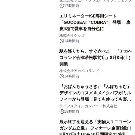
株式会社ソニー・クリエイティブプロダクツ
17時間前
エリミネーター/SE専用シート
「GOODSEAT “COBRA”」登場 表
皮4種で愛車を自分色に
2
株式会社グッズ
14時間前
駅を降りたら、すぐ赤べこ 「アカベ
コランド会津若松駅前店」8月8日(土)
開業
3
株式会社アカベコランド
14時間前
『おぱんちゅうさぎ』『んぽちゃむ』
デザインのコスメ＆メイクパフがミル
フィーから登場！見ても使っても楽し
4
い、ポップでキュートなコレクショ
ライフスタイルカンパニー株式会社
ン。
18時間前
展示終了を迎える「実物大ユニコーン
ガンダム立像」 フィナーレ企画始動！
8月22日(土)から10日間限定で 特別映