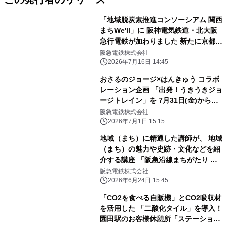
「地域脱炭素推進コンソーシアム 関西
まちWe'll」に 阪神電気鉄道・北大阪
急行電鉄が加わりました 新たに京都
市・守口市・芦屋市との連携協定を締
阪急電鉄株式会社
結
2026年7月16日 14:45
おさるのジョージ×はんきゅう コラボ
レーション企画 「出発！うきうきジョ
ージトレイン」を 7月31日(金)からス
タートします！
阪急電鉄株式会社
2026年7月1日 15:15
地域（まち）に精通した講師が、 地域
（まち）の魅力や史跡・文化などを紹
介する講座 「阪急沿線まちがたり ～
きっと出会える、 このまちの魅力～」
阪急電鉄株式会社
を開催します
2026年6月24日 15:45
「CO2を食べる自販機」とCO2吸収材
を活用した 「二酸化タイル」を導入！
園田駅のお客様休憩所「ステーション