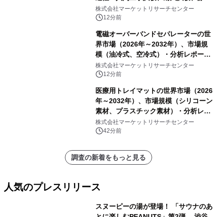
試験、動的試験、その他）・分析レポ
株式会社マーケットリサーチセンター
ートを発表
12分前
電磁オーバーバンドセパレーターの世
界市場（2026年～2032年）、市場規
模（油冷式、空冷式）・分析レポート
を発表
株式会社マーケットリサーチセンター
12分前
医療用トレイマットの世界市場（2026
年～2032年）、市場規模（シリコーン
素材、プラスチック素材）・分析レポ
ートを発表
株式会社マーケットリサーチセンター
42分前
調査の新着をもっと見る
人気のプレスリリース
スヌーピーの湯が登場！ 「サウナのあ
とに楽しむPEANUTS」第2弾 渋谷