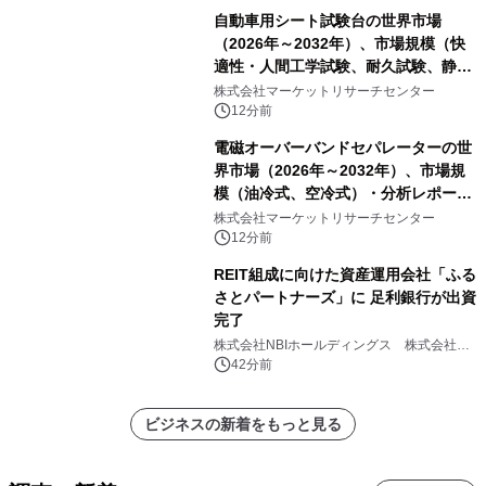
自動車用シート試験台の世界市場
（2026年～2032年）、市場規模（快
適性・人間工学試験、耐久試験、静的
試験、動的試験、その他）・分析レポ
株式会社マーケットリサーチセンター
ートを発表
12分前
電磁オーバーバンドセパレーターの世
界市場（2026年～2032年）、市場規
模（油冷式、空冷式）・分析レポート
を発表
株式会社マーケットリサーチセンター
12分前
REIT組成に向けた資産運用会社「ふる
さとパートナーズ」に 足利銀行が出資
完了
株式会社NBIホールディングス 株式会社
PROSPER
42分前
ビジネスの新着をもっと見る