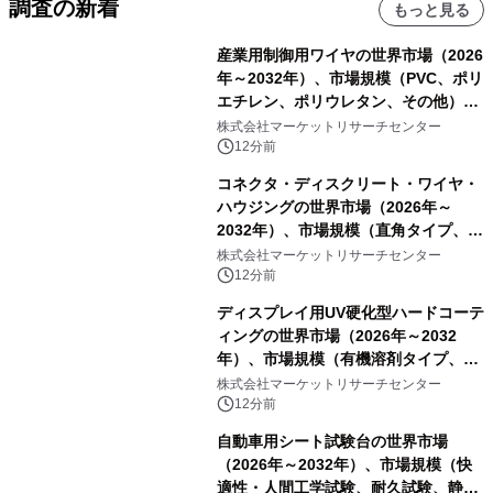
調査の新着
もっと見る
産業用制御用ワイヤの世界市場（2026
年～2032年）、市場規模（PVC、ポリ
エチレン、ポリウレタン、その他）・
分析レポートを発表
株式会社マーケットリサーチセンター
12分前
コネクタ・ディスクリート・ワイヤ・
ハウジングの世界市場（2026年～
2032年）、市場規模（直角タイプ、T
型、Y型）・分析レポートを発表
株式会社マーケットリサーチセンター
12分前
ディスプレイ用UV硬化型ハードコーテ
ィングの世界市場（2026年～2032
年）、市場規模（有機溶剤タイプ、無
機溶剤タイプ、その他）・分析レポー
株式会社マーケットリサーチセンター
トを発表
12分前
自動車用シート試験台の世界市場
（2026年～2032年）、市場規模（快
適性・人間工学試験、耐久試験、静的