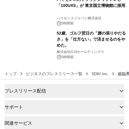
「100UXS」が 東京国立博物館に採用
5
ハイセンスジャパン株式会社
5時間前
52歳、ゴルフ翌日の「腰の張りやだる
さ」を「仕方ない」で済ませるのをや
めた。
6
株式会社G.Oホールディングス
5時間前
トップ
ビジネスのプレスリリース一覧
SDKI Inc.
超臨界
プレスリリース配信
サポート
関連サービス