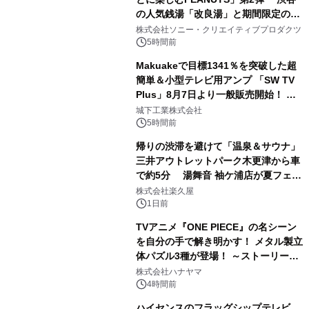
の人気銭湯「改良湯」と期間限定のコ
1
ラボレーション サウナイキタイコラ
株式会社ソニー・クリエイティブプロダクツ
ボグッズも発売決定！
5時間前
Makuakeで目標1341％を突破した超
簡単＆小型テレビ用アンプ 「SW TV
Plus」8月7日より一般販売開始！ ケ
2
ーブル1本つなぐだけ、テレビの音が
城下工業株式会社
ぐっと豊かに
5時間前
帰りの渋滞を避けて「温泉＆サウナ」
三井アウトレットパーク木更津から車
で約5分 湯舞音 袖ケ浦店が夏フェア
3
メニューを提供
株式会社楽久屋
1日前
TVアニメ『ONE PIECE』の名シーン
を自分の手で解き明かす！ メタル製立
体パズル3種が登場！ ～ストーリーと
4
ギミックが融合した 大人の体験型パズ
株式会社ハナヤマ
ルが8月7日(金)12時より先行予約受付
4時間前
開始～
ハイセンスのフラッグシップテレビ