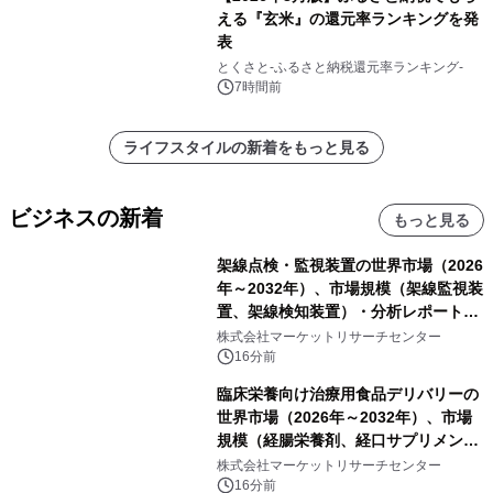
える『玄米』の還元率ランキングを発
表
とくさと-ふるさと納税還元率ランキング-
7時間前
ライフスタイルの新着をもっと見る
ビジネスの新着
もっと見る
架線点検・監視装置の世界市場（2026
年～2032年）、市場規模（架線監視装
置、架線検知装置）・分析レポートを
発表
株式会社マーケットリサーチセンター
16分前
臨床栄養向け治療用食品デリバリーの
世界市場（2026年～2032年）、市場
規模（経腸栄養剤、経口サプリメン
ト）・分析レポートを発表
株式会社マーケットリサーチセンター
16分前