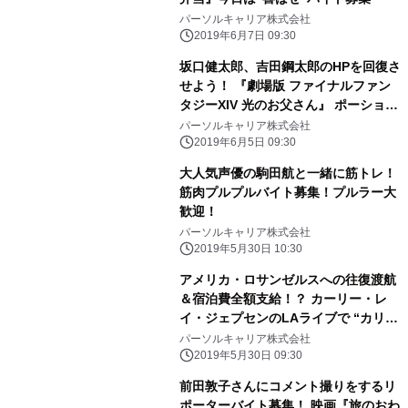
パーソルキャリア株式会社
2019年6月7日 09:30
坂口健太郎、吉田鋼太郎のHPを回復さ
せよう！ 『劇場版 ファイナルファン
タジーXIV 光のお父さん』 ポーション
お届けバイト募集！
パーソルキャリア株式会社
2019年6月5日 09:30
大人気声優の駒田航と一緒に筋トレ！
筋肉プルプルバイト募集！プルラー大
歓迎！
パーソルキャリア株式会社
2019年5月30日 10:30
アメリカ・ロサンゼルスへの往復渡航
＆宿泊費全額支給！？ カーリー・レ
イ・ジェプセンのLAライブで “カリー
差し入れバイト”大募集！！
パーソルキャリア株式会社
2019年5月30日 09:30
前田敦子さんにコメント撮りをするリ
ポーターバイト募集！ 映画『旅のおわ