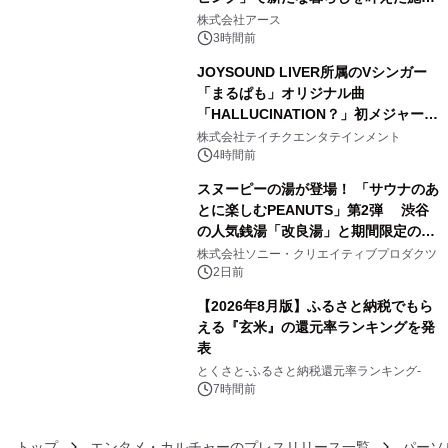
3
事例を株式会社アースが公開
株式会社アース
3時間前
JOYSOUND LIVER所属のVシンガー
「まるぱも」オリジナル曲
「HALLUCINATION？」初メジャー配
4
信リリース決定！
株式会社テイチクエンタテインメント
4時間前
スヌーピーの湯が登場！ 「サウナのあ
とに楽しむPEANUTS」第2弾 渋谷
の人気銭湯「改良湯」と期間限定のコ
5
ラボレーション サウナイキタイコラ
株式会社ソニー・クリエイティブプロダクツ
ボグッズも発売決定！
2日前
【2026年8月版】ふるさと納税でもら
える『玄米』の還元率ランキングを発
表
6
とくさと-ふるさと納税還元率ランキング-
7時間前
トップ
エンタメ・カルチャーのプレスリリース一覧
パーソ