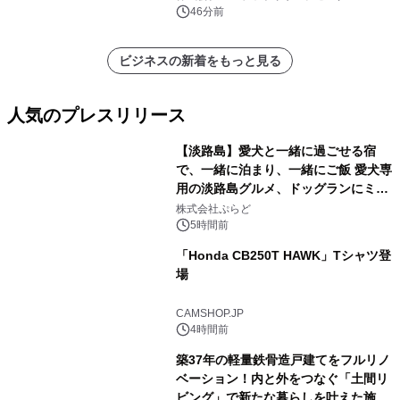
46分前
ビジネスの新着をもっと見る
人気のプレスリリース
【淡路島】愛犬と一緒に過ごせる宿
で、一緒に泊まり、一緒にご飯 愛犬専
用の淡路島グルメ、ドッグランにミニ
1
プール グランピングとトレーラーハウ
株式会社ぷらど
スの2施設で
5時間前
「Honda CB250T HAWK」Tシャツ登
場
2
CAMSHOP.JP
4時間前
築37年の軽量鉄骨造戸建てをフルリノ
ベーション！内と外をつなぐ「土間リ
ビング」で新たな暮らしを叶えた施工