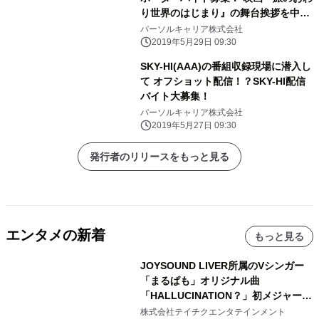
り世界のはじまり』の舞台挨拶を中
継！
パーソルキャリア株式会社
2019年5月29日 09:30
SKY-HI(AAA)の番組収録現場に潜入し
て オフショット配信！？SKY-HI配信
バイト大募集！
パーソルキャリア株式会社
2019年5月27日 09:30
発行者のリリースをもっと見る
エンタメの新着
もっと見る
JOYSOUND LIVER所属のVシンガー
「まるぱも」オリジナル曲
「HALLUCINATION？」初メジャー配
信リリース決定！
株式会社テイチクエンタテインメント