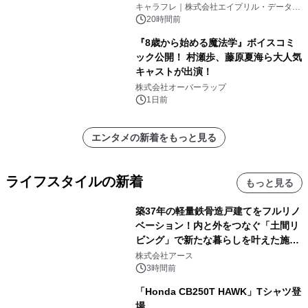
キャラフレ｜株式会社エイプリル・データ・
デザインズ
20時間前
『8歳から始める魔法学』ボイスコミ
ック公開！ 村瀬歩、藤原夏海ら大人気
キャストが出演！
株式会社オーバーラップ
1日前
エンタメの新着をもっと見る
ライフスタイルの新着
もっと見る
築37年の軽量鉄骨造戸建てをフルリノ
ベーション！内と外をつなぐ「土間リ
ビング」で新たな暮らしを叶えた施工
事例を株式会社アースが公開
株式会社アース
3時間前
「Honda CB250T HAWK」Tシャツ登
場