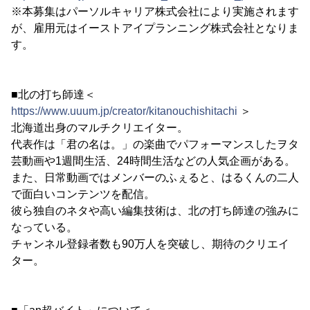
※本募集はパーソルキャリア株式会社により実施されます
が、雇用元はイーストアイプランニング株式会社となりま
す。
■北の打ち師達＜
https://www.uuum.jp/creator/kitanouchishitachi
＞
北海道出身のマルチクリエイター。
代表作は「君の名は。」の楽曲でパフォーマンスしたヲタ
芸動画や1週間生活、24時間生活などの人気企画がある。
また、日常動画ではメンバーのふぇると、はるくんの二人
で面白いコンテンツを配信。
彼ら独自のネタや高い編集技術は、北の打ち師達の強みに
なっている。
チャンネル登録者数も90万人を突破し、期待のクリエイ
ター。