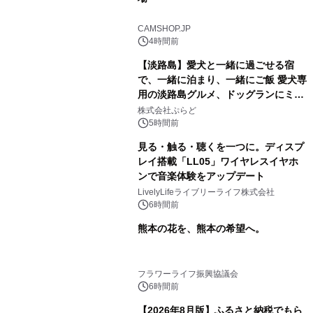
CAMSHOP.JP
4時間前
【淡路島】愛犬と一緒に過ごせる宿
で、一緒に泊まり、一緒にご飯 愛犬専
用の淡路島グルメ、ドッグランにミニ
プール グランピングとトレーラーハウ
株式会社ぷらど
スの2施設で
5時間前
見る・触る・聴くを一つに。ディスプ
レイ搭載「LL05」ワイヤレスイヤホ
ンで音楽体験をアップデート
LivelyLifeライブリーライフ株式会社
6時間前
熊本の花を、熊本の希望へ。
フラワーライフ振興協議会
6時間前
【2026年8月版】ふるさと納税でもら