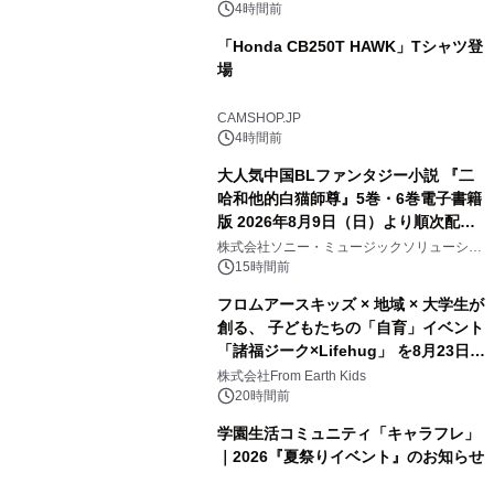
4時間前
「Honda CB250T HAWK」Tシャツ登
場
CAMSHOP.JP
4時間前
大人気中国BLファンタジー小説 『二
哈和他的白猫師尊』5巻・6巻電子書籍
版 2026年8月9日（日）より順次配信
開始
株式会社ソニー・ミュージックソリューショ
ンズ
15時間前
フロムアースキッズ × 地域 × 大学生が
創る、 子どもたちの「自育」イベント
「諸福ジーク×Lifehug」 を8月23日
(日)開催
株式会社From Earth Kids
20時間前
学園生活コミュニティ「キャラフレ」
｜2026『夏祭りイベント』のお知らせ