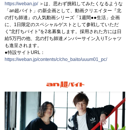
https://weban.jp/
＞は、思わず挑戦してみたくなるような
「an超バイト」の新企画として、動画クリエイター『北
の打ち師達』の人気動画シリーズ「1週間●●生活」企画
に、1日限定のスペシャルゲストとして参戦していただ
く“北打ちバイト”を2名募集します。採用された方には日
給5万円の他、北の打ち師達メンバーサイン入りTシャツ
も進呈されます。
●特設サイトURL：
https://weban.jp/contents/c/cho_baito/uuum01_pc/