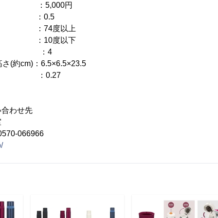
) ：5,000円
 ：0.5
) ：74度以上
) ：10度以下
m) ：4
cm)：6.5×6.5×23.5
) ：0.27
い合わせ先
室
70-066966
/