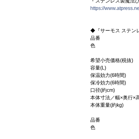
・ステンレス製魔法
https://www.atpress.
◆『サーモス ステンレス
品番 ：F
色 ：MT
BGD：バー
希望小売価格(税抜
容量(L) 
保温効力(6時間
保冷効力(6時間
口径(約c
本体寸法／幅×奥行×高さ(
本体重量(約kg
品番 ：F
色 ：MT
BGD：バー