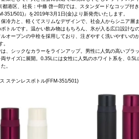
京都港区、社長：中條 啓一郎)では、スタンダードなコップ付
-351/501)』を2019年3月1日(金)より新発売いたします。
・保冷力と、軽くてスリムなデザインで、社会人からシニア層
のボトルです。温かい飲み物はもちろん、氷が入る広口設計な
ルオープンの中栓を採用しており、注ぎやすく洗いやすいのが特
ます。
では、シックなカラーをラインアップ。男性に人気の高いブラ
両サイズに展開。0.35Lには女性に人気のホワイト系を、0.5
した。
ス ステンレスボトル(FFM-351/501)