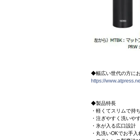
◆幅広い世代の方に
https://www.atpress.
◆製品特長
・軽くてスリムで持
・注ぎやすく洗いや
・氷が入る広口設計
・丸洗いOKでお手入