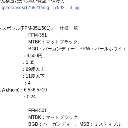
びん構造だから高い保温・保冷力
ne.jp/releases/176921/img_176921_3.jpg
ボトル(FFM-351/501)』 仕様一覧
FM-351
BK：マットブラック、
ガンディー、PRW：パールホワイト
) ：4,500円
：0.35
) ：69度以上
) ：11度以下
m) ：4
約cm)：6.5×6.5×19
) ：0.24
FM-501
BK：マットブラック、
ガンディー、MSB：ミスティブルー