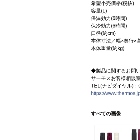
希望小売価格(税抜
容量(L)
保温効力(6時間
保冷効力(6時間
口径(約c
本体寸法／幅×奥行×高さ(約
本体重量(約kg
◆製品に関するお問
サーモスお客様相談
TEL(ナビダイヤル)：05
https://www.thermos.jp
すべての画像