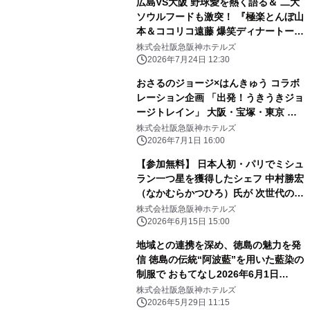
広島VS大阪 野球愛を熱く語る＆ 二大
ソウルフードも激突！ 『極楽とんぼ山
本＆ココリコ遠藤 爆笑ディナートーク
ショー』開催 開催日：2026年9月22日
株式会社阪急阪神ホテルズ
（火・祝）／ 7月25日（土）チケット
2026年7月24日 12:30
販売開始
おさるのジョージ×はんきゅう コラボ
レーション企画 「出発！うきうきジョ
ージトレイン」 大阪・宝塚・東京 新
橋のホテルで 「おさるのジョージ×阪
株式会社阪急阪神ホテルズ
急電車」コラボフードを 販売します
2026年7月1日 16:00
【参加無料】 日本人初・パリでミシュ
ラン一つ星を獲得したシェフ 中村勝宏
（なかむらかつひろ）氏が 次世代の料
理人へ伝える開業25周年記念講演会
株式会社阪急阪神ホテルズ
「食品ロス削減 私たちの責務」を開催
2026年6月15日 15:00
地域との連携を深め、徳島の魅力を発
信 徳島の伝統“阿波藍”を用いた藍染の
制服で おもてなし2026年6月1日
（月）から 夏季限定で着用開始
株式会社阪急阪神ホテルズ
2026年5月29日 11:15