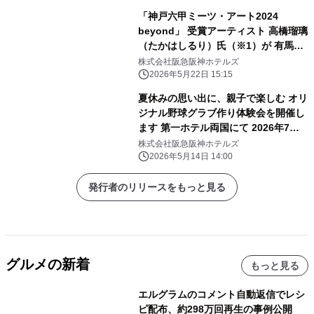
「神戸六甲ミーツ・アート2024
beyond」 受賞アーティスト 高橋瑠璃
（たかはしるり）氏（※1）が 有馬温
泉の石で五右衛門風呂釜に石彫刻！
株式会社阪急阪神ホテルズ
“浸かれる現代アート”が 「有馬温泉
2026年5月22日 15:15
太閤の湯」露天ゾーンに登場
夏休みの思い出に、親子で楽しむ オリ
ジナル野球グラブ作り体験会を開催し
ます 第一ホテル両国にて 2026年7月
29日（水）
株式会社阪急阪神ホテルズ
2026年5月14日 14:00
発行者のリリースをもっと見る
グルメの新着
もっと見る
エルグラムのコメント自動返信でレシ
ピ配布、約298万回再生の事例公開