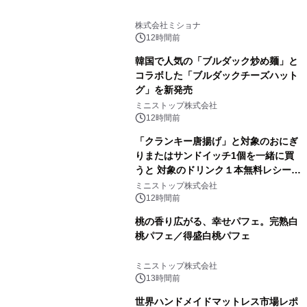
株式会社ミショナ
12時間前
韓国で人気の「ブルダック炒め麺」と
コラボした「ブルダックチーズハット
グ」を新発売
ミニストップ株式会社
12時間前
「クランキー唐揚げ」と対象のおにぎ
りまたはサンドイッチ1個を一緒に買
うと 対象のドリンク１本無料レシート
クーポンもらえる！※1
ミニストップ株式会社
12時間前
桃の香り広がる、幸せパフェ。完熟白
桃パフェ／得盛白桃パフェ
ミニストップ株式会社
13時間前
世界ハンドメイドマットレス市場レポ