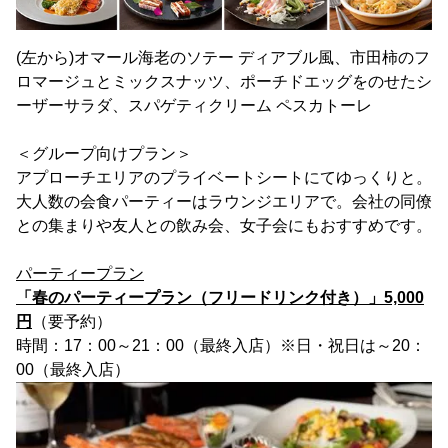
(左から)オマール海老のソテー ディアブル風、市田柿のフ
ロマージュとミックスナッツ、ポーチドエッグをのせたシ
ーザーサラダ、スパゲティクリーム ペスカトーレ
＜グループ向けプラン＞
アプローチエリアのプライベートシートにてゆっくりと。
大人数の会食パーティーはラウンジエリアで。会社の同僚
との集まりや友人との飲み会、女子会にもおすすめです。
パーティープラン
「春のパーティープラン（フリードリンク付き）」5,000
円
（要予約）
時間：17：00～21：00（最終入店）※日・祝日は～20：
00（最終入店）