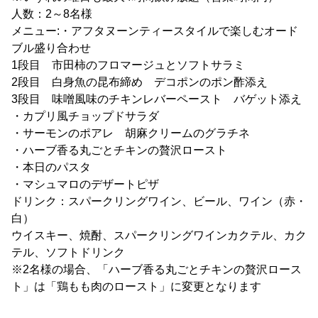
人数：2～8名様
メニュー:・アフタヌーンティースタイルで楽しむオード
ブル盛り合わせ
1段目 市田柿のフロマージュとソフトサラミ
2段目 白身魚の昆布締め デコポンのポン酢添え
3段目 味噌風味のチキンレバーペースト バゲット添え
・カプリ風チョップドサラダ
・サーモンのポアレ 胡麻クリームのグラチネ
・ハーブ香る丸ごとチキンの贅沢ロースト
・本日のパスタ
・マシュマロのデザートピザ
ドリンク：スパークリングワイン、ビール、ワイン（赤・
白）
ウイスキー、焼酎、スパークリングワインカクテル、カク
テル、ソフトドリンク
※2名様の場合、「ハーブ香る丸ごとチキンの贅沢ロース
ト」は「鶏もも肉のロースト」に変更となります