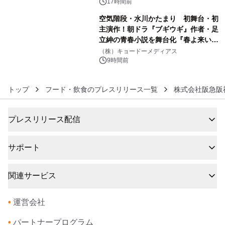
BEYOND POSSIBILITY ―』を上映！
17時間前
空気階段・水川かたまり 初舞台・初
主演作！朝ドラ『ブギウギ』作者・足
立紳の青春小説を舞台化『春よ来い、
6
マジで来い』キービジュアル解禁！
（株）キョードーメディアス
9時間前
トップ
フード・飲食のプレスリリース一覧
株式会社阪急阪
プレスリリース配信
サポート
関連サービス
•
運営会社
•
パートナープログラム