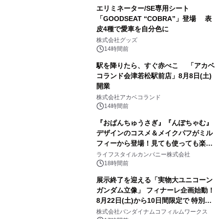
エリミネーター/SE専用シート
「GOODSEAT “COBRA”」登場 表
皮4種で愛車を自分色に
2
株式会社グッズ
14時間前
駅を降りたら、すぐ赤べこ 「アカベ
コランド会津若松駅前店」8月8日(土)
開業
3
株式会社アカベコランド
14時間前
『おぱんちゅうさぎ』『んぽちゃむ』
デザインのコスメ＆メイクパフがミル
フィーから登場！見ても使っても楽し
4
い、ポップでキュートなコレクショ
ライフスタイルカンパニー株式会社
ン。
18時間前
展示終了を迎える「実物大ユニコーン
ガンダム立像」 フィナーレ企画始動！
8月22日(土)から10日間限定で 特別映
5
像『UNICORN GUNDAM Statue ―
株式会社バンダイナムコフィルムワークス