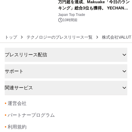
万円超を達成、Makuake「今日のラン
キング」総合3位も獲得。 YECHAN音
6
浴シンギングボウル第2弾の大型サイ
Japan Top Trade
ズ（XL・2XL・3XL）を先行販売中
10時間前
トップ
テクノロジーのプレスリリース一覧
株式会社VALUT
プレスリリース配信
サポート
関連サービス
•
運営会社
•
パートナープログラム
•
利用規約