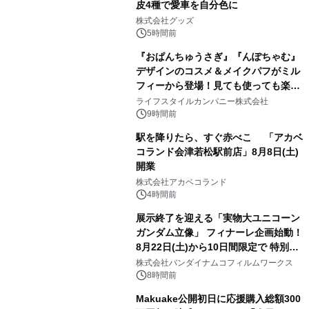
皮4種で愛車を自分色に
2
株式会社グッズ
5時間前
『おぱんちゅうさぎ』『んぽちゃむ』
デザインのコスメ＆メイクパフがミル
フィーから登場！見ても使っても楽し
3
い、ポップでキュートなコレクショ
ライフスタイルカンパニー株式会社
ン。
9時間前
駅を降りたら、すぐ赤べこ 「アカベ
コランド会津若松駅前店」8月8日(土)
開業
4
株式会社アカベコランド
4時間前
展示終了を迎える「実物大ユニコーン
ガンダム立像」 フィナーレ企画始動！
8月22日(土)から10日間限定で 特別映
5
像『UNICORN GUNDAM Statue ―
株式会社バンダイナムコフィルムワークス
BEYOND POSSIBILITY ―』を上映！
8時間前
Makuake公開初日に応援購入総額300