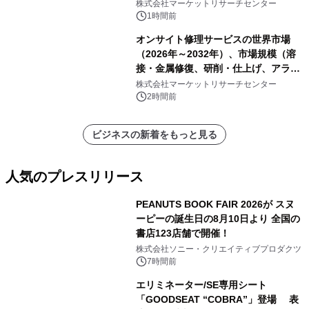
表
株式会社マーケットリサーチセンター
1時間前
オンサイト修理サービスの世界市場
（2026年～2032年）、市場規模（溶
接・金属修復、研削・仕上げ、アライ
メント、その他）・分析レポートを発
株式会社マーケットリサーチセンター
表
2時間前
ビジネスの新着をもっと見る
人気のプレスリリース
PEANUTS BOOK FAIR 2026が スヌ
ーピーの誕生日の8月10日より 全国の
書店123店舗で開催！
1
株式会社ソニー・クリエイティブプロダクツ
7時間前
エリミネーター/SE専用シート
「GOODSEAT “COBRA”」登場 表