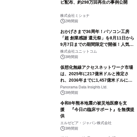
ピ配布、約298万回再生の事例公開
株式会社ミショナ
2時間前
おかげさまで36周年！パソコン工房
「超 創業感謝 還元祭」を8月11日から
9月7日までの期間限定で開催！人気の
ゲーミングPCや高性能ノートPCなど
株式会社ユニットコム
対象iiyama PCのご購入で最大3万円分
3時間前
相当を還元
仮想化無線アクセスネットワーク市場
は、2025年に217億米ドルと推定さ
れ、2036年までに1,457億米ドルに達
すると予測されており、予測期間
Panorama Data Insights Ltd.
（2026年～2036年）
3時間前
令和8年熊本地震の被災地医療を支
援 『今日の臨床サポート』を無償提
供
エルゼビア・ジャパン株式会社
3時間前