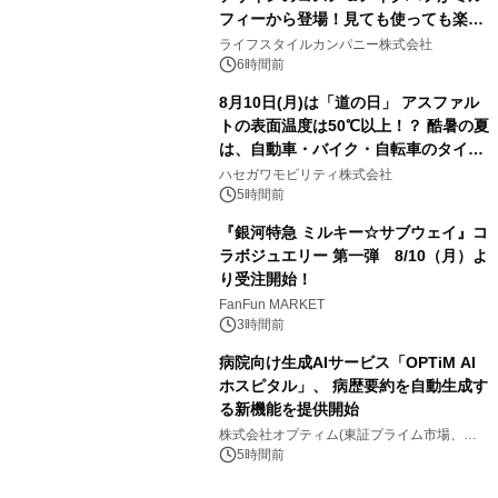
フィーから登場！見ても使っても楽し
3
い、ポップでキュートなコレクショ
ライフスタイルカンパニー株式会社
ン。
6時間前
8月10日(月)は「道の日」 アスファル
トの表面温度は50℃以上！？ 酷暑の夏
は、自動車・バイク・自転車のタイヤ
4
バーストが増加 簡単にできる予防法
ハセガワモビリティ株式会社
をご紹介
5時間前
『銀河特急 ミルキー☆サブウェイ』コ
ラボジュエリー 第一弾 8/10（月）よ
り受注開始！
5
FanFun MARKET
3時間前
病院向け生成AIサービス「OPTiM AI
ホスピタル」、 病歴要約を自動生成す
る新機能を提供開始
6
株式会社オプティム(東証プライム市場、コ
ード：3694)
5時間前