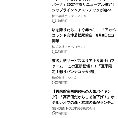
パーク」2027年春リニューアル決定！
ジップライン＆アスレチックが遊べる
のは今年が最後！ 「ラスト！ドキがム
株式会社ニジゲンノモリ
ネムネ～大作戦！」始動
1時間前
駅を降りたら、すぐ赤べこ 「アカベ
コランド会津若松駅前店」8月8日(土)
開業
株式会社アカベコランド
1時間前
東名足柄サービスエリア上り富士山フ
ァーム この夏新登場！！「夏季限
定！彩りパンナコッタ4種」
株式会社フジノネ
2時間前
【再来館意向約90%の人気バイキン
グ】「高評価だからこそ値下げ！」ホ
テルレオマの森・君津の森がランチバ
イキングの価格改定&繁忙日料金撤廃
GENSEN HOLDINGS株式会社
を実施
2時間前