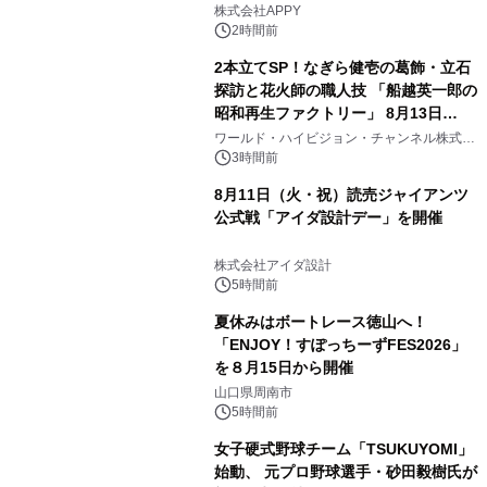
う！』を開催
株式会社APPY
2時間前
2本立てSP！なぎら健壱の葛飾・立石
探訪と花火師の職人技 「船越英一郎の
昭和再生ファクトリー」 8月13日
（木）よる9時～ BS12 トゥエルビで
ワールド・ハイビジョン・チャンネル株式会
社
放送
3時間前
8月11日（火・祝）読売ジャイアンツ
公式戦「アイダ設計デー」を開催
株式会社アイダ設計
5時間前
夏休みはボートレース徳山へ！
「ENJOY！すぽっちーずFES2026」
を８月15日から開催
山口県周南市
5時間前
女子硬式野球チーム「TSUKUYOMI」
始動、 元プロ野球選手・砂田毅樹氏が