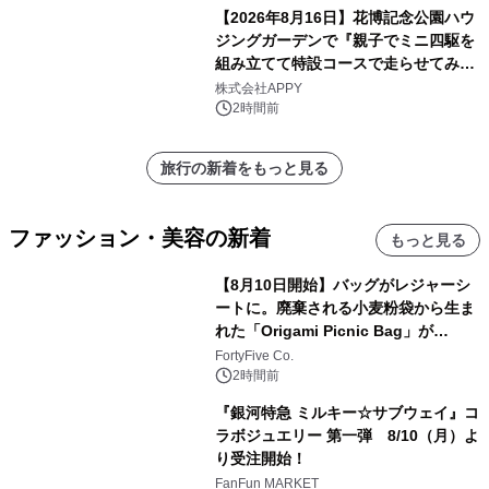
【2026年8月16日】花博記念公園ハウ
ジングガーデンで『親子でミニ四駆を
組み立てて特設コースで走らせてみよ
う！』を開催
株式会社APPY
2時間前
旅行の新着をもっと見る
ファッション・美容の新着
もっと見る
【8月10日開始】バッグがレジャーシ
ートに。廃棄される小麦粉袋から生ま
れた「Origami Picnic Bag」が
Makuakeに登場
FortyFive Co.
2時間前
『銀河特急 ミルキー☆サブウェイ』コ
ラボジュエリー 第一弾 8/10（月）よ
り受注開始！
FanFun MARKET