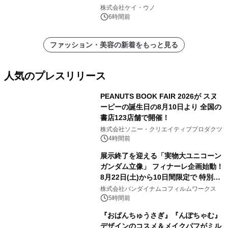
日(金)に発売
株式会社ケイ・ウノ
6時間前
ファッション・美容の新着をもっと見る
人気のプレスリリース
PEANUTS BOOK FAIR 2026が スヌ
ーピーの誕生日の8月10日より 全国の
書店123店舗で開催！
1
株式会社ソニー・クリエイティブプロダクツ
4時間前
展示終了を迎える「実物大ユニコーン
ガンダム立像」 フィナーレ企画始動！
8月22日(土)から10日間限定で 特別映
2
像『UNICORN GUNDAM Statue ―
株式会社バンダイナムコフィルムワークス
BEYOND POSSIBILITY ―』を上映！
5時間前
『おぱんちゅうさぎ』『んぽちゃむ』
デザインのコスメ＆メイクパフがミル