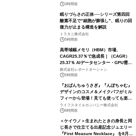
3時間前
眠りづらさの正体──シリーズ第四回
酸素不足で"細胞が膨張し"、眠りの回
復力が止まる構造を解説
トラタニ株式会社
5時間前
高帯域幅メモリ（HBM）市場、
CAGR25.37％で急成長｜（CAGR）
25.37％ AIデータセンター・GPU需要
拡大が2035年の市場成長を牽引
株式会社レポートオーシャン
5時間前
『おぱんちゅうさぎ』『んぽちゃむ』
デザインのコスメ＆メイクパフがミル
フィーから登場！見ても使っても楽し
い、ポップでキュートなコレクショ
ライフスタイルカンパニー株式会社
ン。
6時間前
＜ケイウノ＞生まれたときの身長と同
じ長さで仕立てる出産記念ジュエリー
『First Measure Necklace』 を8月14