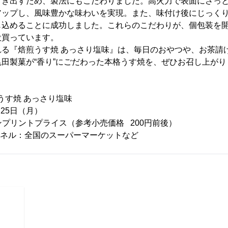
引き出すため、製法にもこだわりました。高火力で表面にさっ
アップし、風味豊かな味わいを実現。また、味付け後にじっく
じ込めることに成功しました。これらのこだわりが、個包装を
役買っています。
れる『焙煎うす焼 あっさり塩味』は、毎日のおやつや、お茶請
田製菓が“香り”にごだわった本格うす焼を、ぜひお召し上がり
煎うす焼 あっさり塩味
月25日（月）
ノンプリントプライス（参考小売価格 200円前後）
売チャネル：全国のスーパーマーケットなど