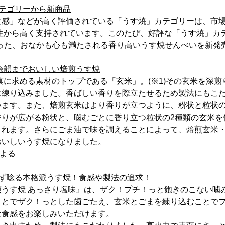
テゴリーから新商品
食感」などが高く評価されている「うす焼」カテゴリーは、市
女性から高く支持されています。このたび、好評な「うす焼」カ
わった、おなかも心も満たされる香り高いうす焼せんべいを新発
、余韻までおいしい焙煎うす焼
米菓に求める素材のトップである「玄米」。(※1)その玄米を深
に練り込みました。香ばしい香りを際立たせるため製法にもこだ
います。また、焙煎玄米はより香りが立つように、粉状と粒状の
香りが広がる粉状と、噛むごとに香り立つ粒状の2種類の玄米を
まれます。さらにごま油で味を調えることによって、焙煎玄米
おいしいうす焼になりました。
による
わず唸る本格派うす焼！食感や製法の追求！
煎うす焼 あっさり塩味』は、ザク！プチ！っと飽きのこない噛
ことでザク！っとした歯ごたえ、玄米とごまを練り込むことで
な食感をお楽しみいただけます。