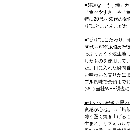
■好調な「うす焼」カ
「食べやすさ」や「
特に20代～60代の
り”にとことんこだ
■“香り”にこだわり
50代～60代女性が
っぷりとうす焼生地
したものを使用して
た。口に入れた瞬間
い味わいと香りが生
プル風味で余韻まで
(※1) 当社WEB調査
■せんべい好きも思
食感が心地よい『焙
薄く堅く焼き上げる
生まれ、リズミカル