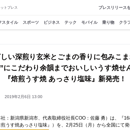
プレスリリース
アットプレス
フスタイル
スポーツ
ビジネス
テック
モバイル
乗り物
クラ
ばしい深煎り玄米とごまの香りに包みこま
り”にこだわり余韻までおいしいうす焼せ
『焙煎うす焼 あっさり塩味』新発売！
2019年2月6日 13:00
社：新潟県新潟市、代表取締役社長COO：佐藤 勇）は、『16
煎うす焼あっさり塩味』）を、2月25日（月）から全国にて