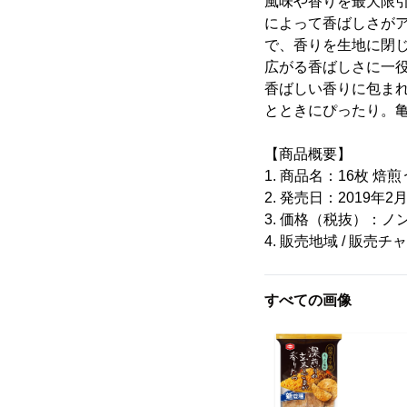
風味や香りを最大限
によって香ばしさが
で、香りを生地に閉
広がる香ばしさに一
香ばしい香りに包ま
とときにぴったり。亀
【商品概要】
1. 商品名：16枚 焙
2. 発売日：2019年2
3. 価格（税抜）：
4. 販売地域 / 販
すべての画像