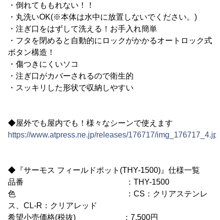
・倒れてももれない！！
・丸洗いOK(※本体は水中に放置しないでください。)
・注ぎ口をはずして洗える！お手入れ簡単
・フタを閉めると自動的にロックがかかるオートロック式
ボタン構造！
・傷つきにくいソコ
・注ぎ口がカバーされるので衛生的
・スッキリした形状で収納しやすい
◆屋外でも屋内でも！様々なシーンで使えます
https://www.atpress.ne.jp/releases/176717/img_176717_4.jp
◆『サーモス フィールドポット(THY-1500)』仕様一覧
品番 ：THY-1500
色 ：CS：クリアステンレ
ス、CL-R：クリアレッド
希望小売価格(税抜) ：7,500円