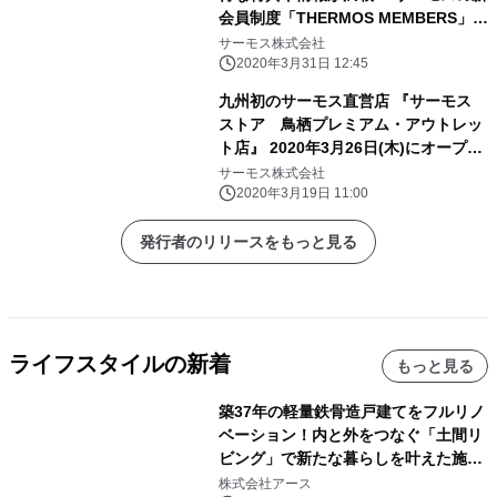
会員制度「THERMOS MEMBERS」ス
タート 新制度導入開始：2020年3月
サーモス株式会社
26日(木)
2020年3月31日 12:45
九州初のサーモス直営店 『サーモス
ストア 鳥栖プレミアム・アウトレッ
ト店』 2020年3月26日(木)にオープ
ン！
サーモス株式会社
2020年3月19日 11:00
発行者のリリースをもっと見る
ライフスタイルの新着
もっと見る
築37年の軽量鉄骨造戸建てをフルリノ
ベーション！内と外をつなぐ「土間リ
ビング」で新たな暮らしを叶えた施工
事例を株式会社アースが公開
株式会社アース