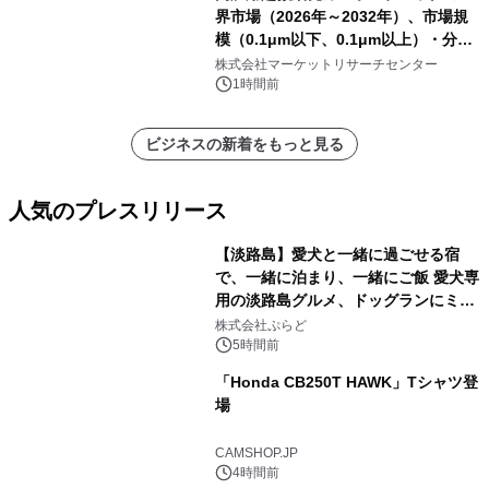
界市場（2026年～2032年）、市場規
模（0.1μm以下、0.1μm以上）・分析
レポートを発表
株式会社マーケットリサーチセンター
1時間前
ビジネスの新着をもっと見る
人気のプレスリリース
【淡路島】愛犬と一緒に過ごせる宿
で、一緒に泊まり、一緒にご飯 愛犬専
用の淡路島グルメ、ドッグランにミニ
1
プール グランピングとトレーラーハウ
株式会社ぷらど
スの2施設で
5時間前
「Honda CB250T HAWK」Tシャツ登
場
2
CAMSHOP.JP
4時間前