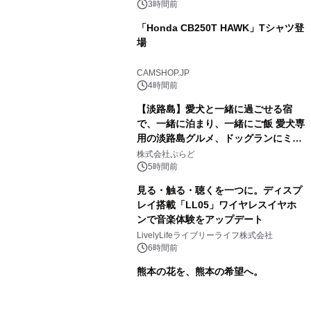
3時間前
「Honda CB250T HAWK」Tシャツ登
場
CAMSHOP.JP
4時間前
【淡路島】愛犬と一緒に過ごせる宿
で、一緒に泊まり、一緒にご飯 愛犬専
用の淡路島グルメ、ドッグランにミニ
プール グランピングとトレーラーハウ
株式会社ぷらど
スの2施設で
5時間前
見る・触る・聴くを一つに。ディスプ
レイ搭載「LL05」ワイヤレスイヤホ
ンで音楽体験をアップデート
LivelyLifeライブリーライフ株式会社
6時間前
熊本の花を、熊本の希望へ。