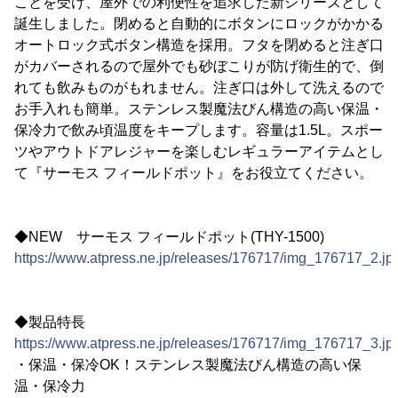
ことを受け、屋外での利便性を追求した新シリーズとして
誕生しました。閉めると自動的にボタンにロックがかかる
オートロック式ボタン構造を採用。フタを閉めると注ぎ口
がカバーされるので屋外でも砂ぼこりが防げ衛生的で、倒
れても飲みものがもれません。注ぎ口は外して洗えるので
お手入れも簡単。ステンレス製魔法びん構造の高い保温・
保冷力で飲み頃温度をキープします。容量は1.5L。スポー
ツやアウトドアレジャーを楽しむレギュラーアイテムとし
て『サーモス フィールドポット』をお役立てください。
◆NEW サーモス フィールドポット(THY-1500)
https://www.atpress.ne.jp/releases/176717/img_176717_2.jp
◆製品特長
https://www.atpress.ne.jp/releases/176717/img_176717_3.jp
・保温・保冷OK！ステンレス製魔法びん構造の高い保
温・保冷力