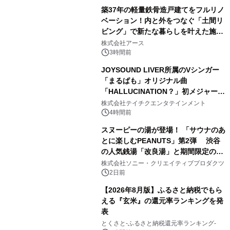
築37年の軽量鉄骨造戸建てをフルリノ
ベーション！内と外をつなぐ「土間リ
ビング」で新たな暮らしを叶えた施工
3
事例を株式会社アースが公開
株式会社アース
3時間前
JOYSOUND LIVER所属のVシンガー
「まるぱも」オリジナル曲
「HALLUCINATION？」初メジャー配
4
信リリース決定！
株式会社テイチクエンタテインメント
4時間前
スヌーピーの湯が登場！ 「サウナのあ
とに楽しむPEANUTS」第2弾 渋谷
の人気銭湯「改良湯」と期間限定のコ
5
ラボレーション サウナイキタイコラ
株式会社ソニー・クリエイティブプロダクツ
ボグッズも発売決定！
2日前
【2026年8月版】ふるさと納税でもら
える『玄米』の還元率ランキングを発
表
6
とくさと-ふるさと納税還元率ランキング-