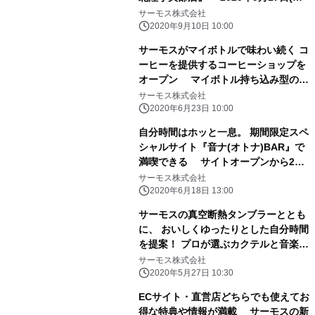
にオープン
サーモス株式会社
2020年9月10日 10:00
サーモスがマイボトルで味わい続く コ
ーヒーを提供するコーヒーショップを
オープン マイボトル持ち込み型のテ
イクアウト専門コーヒーショップ
サーモス株式会社
『THERMOS COFFEE TO GO』グラ
2020年6月23日 10:00
ンドオープン
自分時間はホッと一息。 期間限定スペ
シャルサイト『音ナ(オトナ)BAR』で
満喫できる サイトオープンから2週
間の傾向は 「いやされたい」「ぼーっ
サーモス株式会社
としたい」「くつろぎたい」が人気
2020年6月18日 13:00
～音ナタイムをご一緒に サーモスで、
サーモスの真空断熱タンブラーととも
自分時間をじっくり、おいしく。～ 期
に、 おいしくゆったりとした自分時間
間：2020年7月31日(金)まで
を提案！ プロが選ぶカクテルと音楽を
レコメンド！ 期間限定スペシャルサイ
サーモス株式会社
ト『音ナ(オトナ)BAR』オープン
2020年5月27日 10:30
ECサイト・直営店どちらでも使えてお
得な特典や情報が満載 サーモスの新