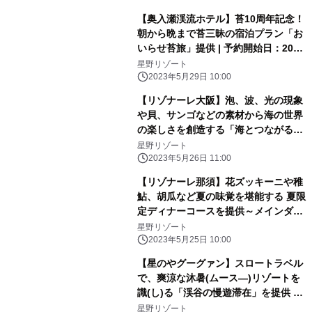
【奥入瀬渓流ホテル】苔10周年記念！
朝から晩まで苔三昧の宿泊プラン「お
いらせ苔旅」提供 | 予約開始日：2023
年6月13日／期間：2023年6月24日〜
星野リゾート
2024年6月19日
2023年5月29日 10:00
【リゾナーレ大阪】泡、波、光の現象
や貝、サンゴなどの素材から海の世界
の楽しさを創造する「海とつながるア
トリエ」誕生｜期間：2023年6月1
星野リゾート
日〜9月30日
2023年5月26日 11:00
【リゾナーレ那須】花ズッキーニや稚
鮎、胡瓜など夏の味覚を堪能する 夏限
定ディナーコースを提供～メインダイ
ニング「OTTO SETTE(オットセッテ)
星野リゾート
NASU(ナス)」のフルコース～| 期間：
2023年5月25日 10:00
2023年6月21日～9月15日
【星のやグーグァン】スロートラベル
で、爽涼な沐暑(ムース―)リゾートを
識(し)る「渓谷の慢遊滞在」を提供 ～
森林散策や川辺のピクニックで谷關(グ
星野リゾート