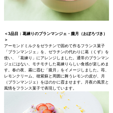
＜3品目：葛練りのブランマンジェ・朧月（おぼろづき）
＞
アーモンドミルクをゼラチンで固めて作るフランス菓子
「ブランマンジェ」を、ゼラチンの代わりに葛（くず）を
使い、「葛練り」にアレンジしました。通常のブランマン
ジェにはない、モチモチした葛練りらしい食感が楽しめま
す。春の夜、霧に霞む「朧月」をイメージしました。苺、
レモンクリーム、穂紫蘇と周囲に舞うレモンの皮が、月
（ブランマンジェ）をほのかに霞ませます。月夜の風景と
風情をフランス菓子で表現しています。