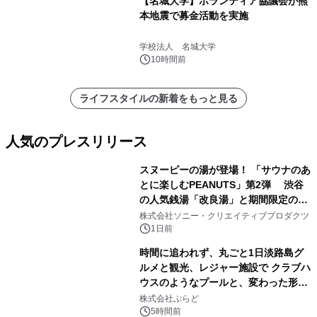
【名城大学】ボランティア協議会が熊
本地震で募金活動を実施
学校法人 名城大学
10時間前
ライフスタイルの新着をもっと見る
人気のプレスリリース
スヌーピーの湯が登場！ 「サウナのあ
とに楽しむPEANUTS」第2弾 渋谷
の人気銭湯「改良湯」と期間限定のコ
1
ラボレーション サウナイキタイコラ
株式会社ソニー・クリエイティブプロダクツ
ボグッズも発売決定！
1日前
時間に追われず、丸ごと1日淡路島グ
ルメと観光、レジャー施設で クラブハ
ウスのようなプールと、変わった形の
2
サウナも 「THE BOXY AWAJI」のお
株式会社ぷらど
得な素泊まり連泊プランで
5時間前