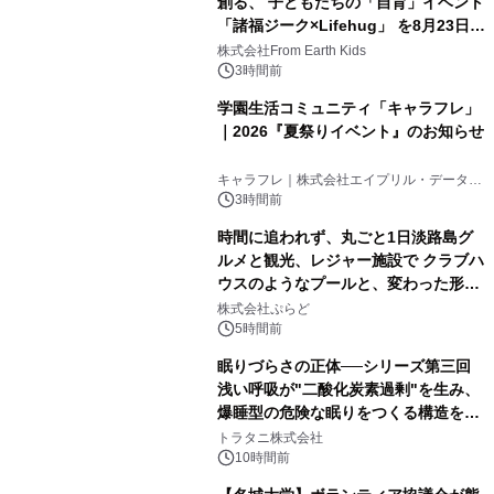
創る、 子どもたちの「自育」イベント
「諸福ジーク×Lifehug」 を8月23日
(日)開催
株式会社From Earth Kids
3時間前
学園生活コミュニティ「キャラフレ」
｜2026『夏祭りイベント』のお知らせ
キャラフレ｜株式会社エイプリル・データ・
デザインズ
3時間前
時間に追われず、丸ごと1日淡路島グ
ルメと観光、レジャー施設で クラブハ
ウスのようなプールと、変わった形の
サウナも 「THE BOXY AWAJI」のお
株式会社ぷらど
得な素泊まり連泊プランで
5時間前
眠りづらさの正体──シリーズ第三回
浅い呼吸が"二酸化炭素過剰"を生み、
爆睡型の危険な眠りをつくる構造を解
説
トラタニ株式会社
10時間前