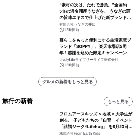
“素材の次は、たれで勝負。”全国約
5％の浜名湖産うなぎを、 うなぎの頭
の旨味エキスで仕上げた新ブランド
「井口の誉」誕生
有限会社うなぎの井口
12時間前
暮らしをもっと便利にする生活家電ブ
ランド「SOPPY」、楽天市場店5周
年！感謝を込めた限定キャンペーンを
8月10日より開催
LivelyLifeライブリーライフ株式会社
13時間前
グルメの新着をもっと見る
旅行の新着
もっと見る
フロムアースキッズ × 地域 × 大学生が
創る、 子どもたちの「自育」イベント
「諸福ジーク×Lifehug」 を8月23日
(日)開催
株式会社From Earth Kids