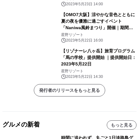
ーグァン)と「つながる」2泊3日の滞
2023年5月23日 14:00
在プログラム～｜期間：2023年7月1
【OMO7大阪】涼やかな音色とともに
日〜8月31日
夏の夜を優雅に過ごすイベント
「Naniwa風鈴まつり」開催｜期間：
2023年6月1日～8月31日
星野リゾート
2023年5月22日 16:00
【リゾナーレ八ヶ岳】旅育プログラム
「馬の学校」提供開始 ｜提供開始日：
2023年5月22日
星野リゾート
2023年5月22日 14:30
発行者のリリースをもっと見る
グルメの新着
もっと見る
時間に追われず、丸ごと1日淡路島グ