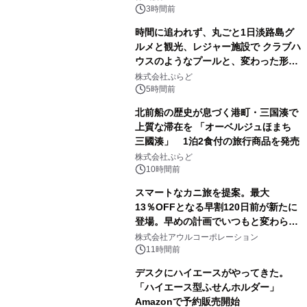
3時間前
時間に追われず、丸ごと1日淡路島グ
ルメと観光、レジャー施設で クラブハ
ウスのようなプールと、変わった形の
サウナも 「THE BOXY AWAJI」のお
株式会社ぷらど
得な素泊まり連泊プランで
5時間前
北前船の歴史が息づく港町・三国湊で
上質な滞在を 「オーベルジュほまち
三國湊」 1泊2食付の旅行商品を発売
株式会社ぷらど
10時間前
スマートなカニ旅を提案。最大
13％OFFとなる早割120日前が新たに
登場。早めの計画でいつもと変わらぬ
大人の冬旅を。ー夕日ヶ浦温泉「佳松
株式会社アウルコーポレーション
苑 別邸ふうか」ー
11時間前
デスクにハイエースがやってきた。
「ハイエース型ふせんホルダー」
Amazonで予約販売開始