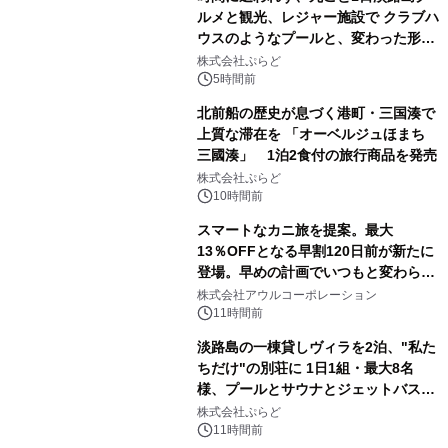
ルメと観光、レジャー施設で クラブハ
ウスのようなプールと、変わった形の
サウナも 「THE BOXY AWAJI」のお
株式会社ぷらど
得な素泊まり連泊プランで
5時間前
北前船の歴史が息づく港町・三国湊で
上質な滞在を 「オーベルジュほまち
三國湊」 1泊2食付の旅行商品を発売
株式会社ぷらど
10時間前
スマートなカニ旅を提案。最大
13％OFFとなる早割120日前が新たに
登場。早めの計画でいつもと変わらぬ
大人の冬旅を。ー夕日ヶ浦温泉「佳松
株式会社アウルコーポレーション
苑 別邸ふうか」ー
11時間前
淡路島の一棟貸しヴィラを2泊、"私た
ちだけ"の別荘に 1日1組・最大8名
様、プールとサウナとジェットバス付
きで Villa Mon Temps AWAJIの連泊
株式会社ぷらど
素泊りプラン
11時間前