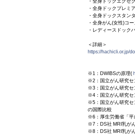
・全身ドックエグゼクティ
・全身ドックプレミアムコ
・全身ドックスタンダード
・全身がん(女性)コース 
・レディースドックハイク
＜詳細＞
https://hachicli.or.jp/
※1：DWIBSの原理(
※2：国立がん研究セ
※3：国立がん研究
※4：国立がん研究
※5：国立がん研究セ
の国際比較
※6：厚生労働省「平
※7：DS社 MRI乳
※8：DS社 MRI乳