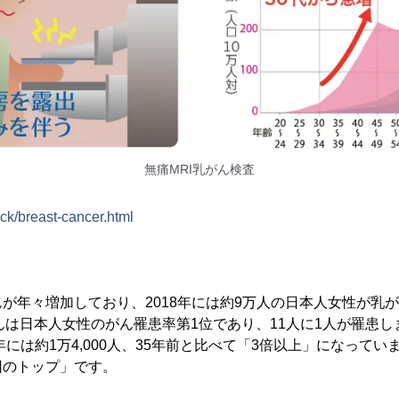
無痛MRI乳がん検査
dock/breast-cancer.html
が年々増加しており、2018年には約9万人の日本人女性が乳
がんは日本人女性のがん罹患率第1位であり、11人に1人が罹患しま
年には約1万4,000人、35年前と比べて「3倍以上」になっていま
因のトップ」です。