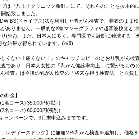
プは『八王子クリニック新町』にて、それらのことを抜本的に
を開始致しました。
のDWIBS(ドゥイブス)法を利用した乳がん検査で、着衣のまま
みがありません。一般的なX線マンモグラフィや超音波検査と比
り(※7)、また、日本人に多く、専門医でも診断に難渋する「
好な結果が得られています。(※8)
かしくない！痛くない！』のキャッチコピーのとおり乳がん検
検査であり、日本人女性の「乳がん健診率向上」に繋がるもの
がん検査』は今後の乳がん検査の「将来を担う検査法」と自負
査の料金】
名コース) 35,000円(税別)
名コース) 60,000円(税別)
キャンペーンで、3月末申込みまでです。
、レディースドック】に無痛MRI乳がん検査を追加し、価格