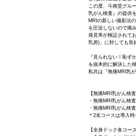
この度、斗南堂グルー
乳がん検査』の提供
MRIの新しい撮影法
を圧迫しないので痛
発見率が検証されてお
乳房)」に対しても良
『見られない！恥ず
を抜本的に解決した
私共は『無痛MRI乳
【無痛MRI乳がん検
・無痛MRI乳がん検査(1
・無痛MRI乳がん検査(2
＊2名コースは導入時
【全身ドック各コース