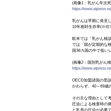
(画像1：乳がん年次死
https://www.atpress.
乳がんは早期に発見
10年相対生存率(※
欧米では「乳がん検
では「国が定期的な検
国36カ国の中で低い
(画像2：国別乳がん検
https://www.atpress.
OECD加盟諸国の受診
かわらず、40～69歳
その主な理由として
圧迫による検査時の
と乳房の圧迫が必要