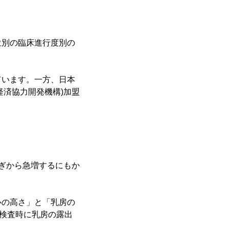
位別の臨床進行度別の
ています。一方、日本
経済協力開発機構)加盟
歳過ぎから急増するにもか
心の高さ」と「乳房の
検査時に乳房の露出