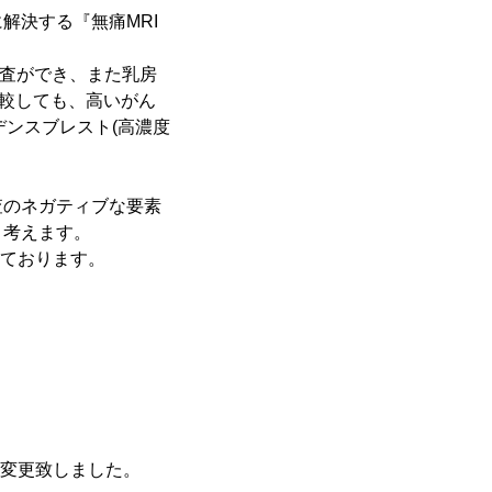
解決する『無痛MRI
検査ができ、また乳房
較しても、高いがん
デンスブレスト(高濃度
査のネガティブな要素
と考えます。
しております。
を変更致しました。