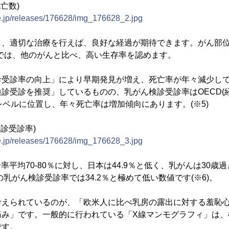
亡数)
ne.jp/releases/176628/img_176628_2.jpg
し、適切な治療を行えば、良好な経過が期待できます。がん部
4)では、他のがんと比べ、高い生存率を認めます。
診受診率の向上」により早期発見が増え、死亡率が年々減少し
診受診を推奨」しているものの、乳がん検診受診率はOECD(
レベルに位置し、年々死亡率は増加傾向にあります。(※5)
診受診率)
ne.jp/releases/176628/img_176628_3.jpg
率平均70-80％に対し、日本は44.9％と低く、乳がんは30
の乳がん検診受診率では34.2％と極めて低い数値です(※6)。
考えられているのが、「欧米人に比べ乳房の露出に対する羞恥
痛み」です。一般的に行われている「X線マンモグラフィ」は、
です。