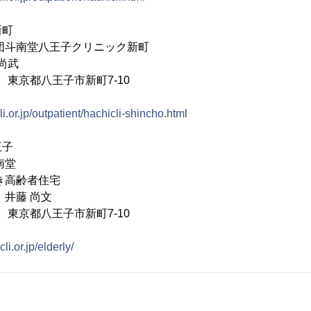
新町
団斗南堂八王子クリニック新町
尚武
65 東京都八王子市新町7-10
cli.or.jp/outpatient/hachicli-shincho.html
王子
南堂
き高齢者住宅
 井藤 尚文
65 東京都八王子市新町7-10
cli.or.jp/elderly/