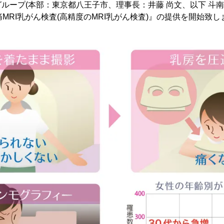
ループ(本部：東京都八王子市、理事長：井藤 尚文、以下 斗南堂
痛MRI乳がん検査(高精度のMRI乳がん検査)』の提供を開始致し