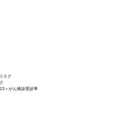
リスク
計
13＞がん検診受診率