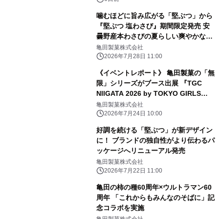
噛むほどに旨み広がる「堅ぶつ」から
『堅ぶつ 塩わさび』期間限定発売 安
曇野産本わさびの夏らしい爽やかな風
味が楽しめる
亀田製菓株式会社
2026年7月28日 11:00
《イベントレポート》 亀田製菓の「無
限」シリーズがブース出展 『TGC
NIIGATA 2026 by TOKYO GIRLS
COLLECTION』
亀田製菓株式会社
2026年7月24日 10:00
好調を続ける「堅ぶつ」が新デザイン
に！ ブランドの独自性がより伝わるパ
ッケージへリニューアル発売
亀田製菓株式会社
2026年7月22日 11:00
亀田の柿の種60周年×ウルトラマン60
周年 「これからもみんなのそばに」記
念コラボを実施
亀田製菓株式会社