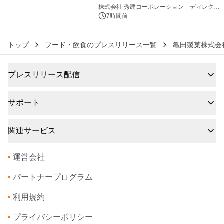
6
大興奮が今甦る
株式会社 秀建コーポレーション ディレクト
アートギャラリー
7時間前
トップ
フード・飲食のプレスリリース一覧
亀田製菓株式会
プレスリリース配信
サポート
関連サービス
•
運営会社
•
パートナープログラム
•
利用規約
•
プライバシーポリシー