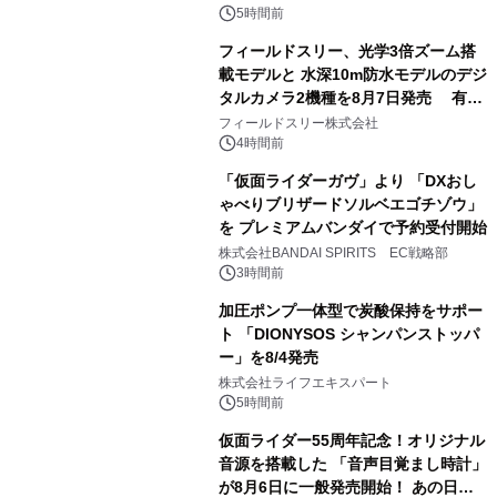
5時間前
フィールドスリー、光学3倍ズーム搭
載モデルと 水深10m防水モデルのデジ
タルカメラ2機種を8月7日発売 有効
3
約1300万画素、用途別に選べるコンデ
フィールドスリー株式会社
ジ新登場
4時間前
「仮面ライダーガヴ」より 「DXおし
ゃべりブリザードソルベエゴチゾウ」
を プレミアムバンダイで予約受付開始
4
株式会社BANDAI SPIRITS EC戦略部
3時間前
加圧ポンプ一体型で炭酸保持をサポー
ト 「DIONYSOS シャンパンストッパ
ー」を8/4発売
5
株式会社ライフエキスパート
5時間前
仮面ライダー55周年記念！オリジナル
音源を搭載した 「音声目覚まし時計」
が8月6日に一般発売開始！ あの日の