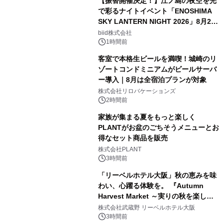
【振替開催決定！】江ノ島の夜空を光
で彩るナイトイベント「ENOSHIMA
SKY LANTERN NIGHT 2026」8月22
日(土)振替開催＆受付スタート！
biid株式会社
1時間前
客室で本格生ビールを満喫！城崎のリ
ゾートコンドミニアムがビールサーバ
ー導入｜8月は全宿泊プランが対象
株式会社リロバケーションズ
2時間前
家族が集まる夏をもっと楽しく
PLANTがお盆のごちそうメニューとお
得なセット商品を販売
株式会社PLANT
3時間前
「リーベルホテル大阪」秋の恵みを味
わい、心躍る体験を。 『Autumn
Harvest Market ～実りの秋を楽しむ
ディナー&スイーツビュッフェ～』を9
株式会社武蔵野 リーベルホテル大阪
月18日より開催！
3時間前