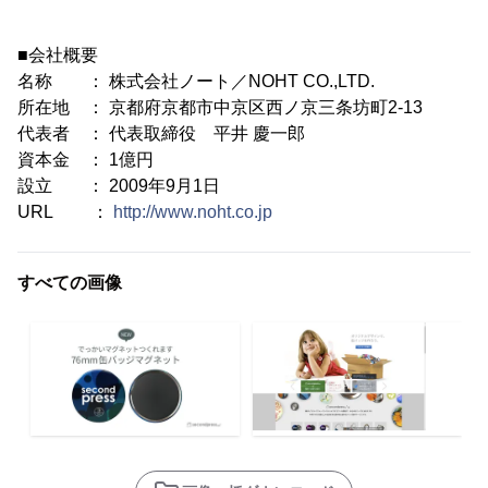
■会社概要
名称 ： 株式会社ノート／NOHT CO.,LTD.
所在地 ： 京都府京都市中京区西ノ京三条坊町2-13
代表者 ： 代表取締役 平井 慶一郎
資本金 ： 1億円
設立 ： 2009年9月1日
URL ：
http://www.noht.co.jp
すべての画像