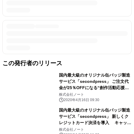
この発行者のリリース
国内最大級のオリジナル缶バッジ製造
サービス「secondpress」 ご注文代
金が25％OFFになる“創作活動応援キ
ャンペーン”開始
株式会社ノート
2020年4月16日 09:30
国内最大級のオリジナル缶バッジ製造
サービス「secondpress」 新しくク
レジットカード決済を導入 キャッシ
ュレス決済で5％還元！
株式会社ノート