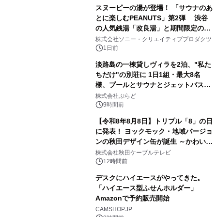
スヌーピーの湯が登場！ 「サウナのあ
とに楽しむPEANUTS」第2弾 渋谷
の人気銭湯「改良湯」と期間限定のコ
1
ラボレーション サウナイキタイコラ
株式会社ソニー・クリエイティブプロダクツ
ボグッズも発売決定！
1日前
淡路島の一棟貸しヴィラを2泊、"私た
ちだけ"の別荘に 1日1組・最大8名
様、プールとサウナとジェットバス付
2
きで Villa Mon Temps AWAJIの連泊
株式会社ぷらど
素泊りプラン
9時間前
【令和8年8月8日】トリプル「8」の日
に発表！ ヨックモック・地域バージョ
ンの秋田デザイン缶が誕生 ～かわいい
3
秋田犬の子犬と秋田の四季と名所を巡
株式会社秋田ケーブルテレビ
るパッケージ～ 9月1日(火)秋田県内で
12時間前
販売開始
デスクにハイエースがやってきた。
「ハイエース型ふせんホルダー」
Amazonで予約販売開始
4
CAMSHOP.JP