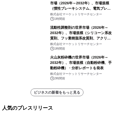
市場（2026年～2032年）、市場規模
（慣性ブレーキシステム、電気ブレー
キシステム、その他）・分析レポート
株式会社マーケットリサーチセンター
を発表
1時間前
流動性調整剤の世界市場（2026年～
2032年）、市場規模（シリコーン系改
質剤、フッ素樹脂系改質剤、アクリル
系改質剤、ポリウレタン系改質剤、ワ
株式会社マーケットリサーチセンター
ックス系改質剤）・分析レポートを発
1時間前
表
火山灰粉砕機の世界市場（2026年～
2032年）、市場規模（自動粉砕機、手
動粉砕機）・分析レポートを発表
株式会社マーケットリサーチセンター
2時間前
ビジネスの新着をもっと見る
人気のプレスリリース