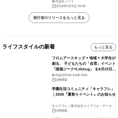
100mm缶バッジをリリース
株式会社ノート
2016年9月5日 16:00
発行者のリリースをもっと見る
ライフスタイルの新着
もっと見る
フロムアースキッズ × 地域 × 大学生が
創る、 子どもたちの「自育」イベント
「諸福ジーク×Lifehug」 を8月23日
(日)開催
株式会社From Earth Kids
1時間前
学園生活コミュニティ「キャラフレ」
｜2026『夏祭りイベント』のお知らせ
キャラフレ｜株式会社エイプリル・データ・
デザインズ
1時間前