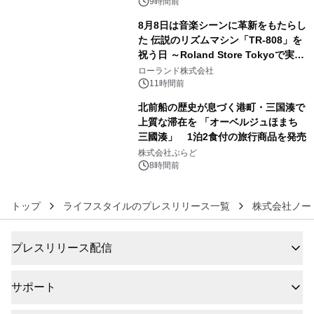
9時間前
8月8日は音楽シーンに革新をもたらし
た 伝説のリズムマシン「TR-808」を
祝う日 ～Roland Store Tokyoで実機
5
を展示しての 記念キャンペーンを開
ローランド株式会社
催 英国ラジオ「NTS」の 特別プログ
11時間前
ラムや、「TR-808」を愛する伝説的
北前船の歴史が息づく港町・三国湊で
アーティストを フィーチャーしたアニ
上質な滞在を 「オーベルジュほまち
メーションを公開～
三國湊」 1泊2食付の旅行商品を発売
6
株式会社ぷらど
8時間前
トップ
ライフスタイルのプレスリリース一覧
株式会社ノー
プレスリリース配信
サポート