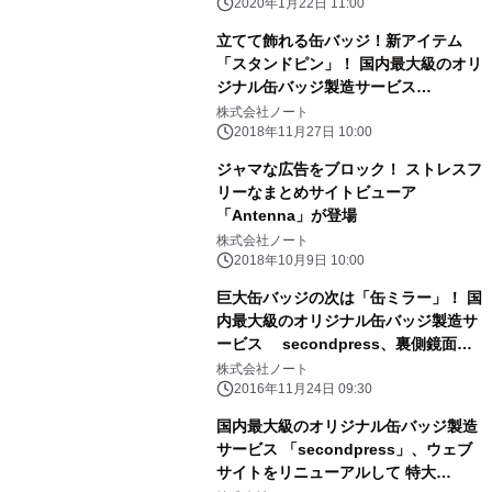
2020年1月22日 11:00
立てて飾れる缶バッジ！新アイテム
「スタンドピン」！ 国内最大級のオリ
ジナル缶バッジ製造サービス
secondpress、 スタンド付の缶バッ
株式会社ノート
ジをリリース
2018年11月27日 10:00
ジャマな広告をブロック！ ストレスフ
リーなまとめサイトビューア
「Antenna」が登場
株式会社ノート
2018年10月9日 10:00
巨大缶バッジの次は「缶ミラー」！ 国
内最大級のオリジナル缶バッジ製造サ
ービス secondpress、裏側鏡面の
新製品をリリース
株式会社ノート
2016年11月24日 09:30
国内最大級のオリジナル缶バッジ製造
サービス 「secondpress」、ウェブ
サイトをリニューアルして 特大