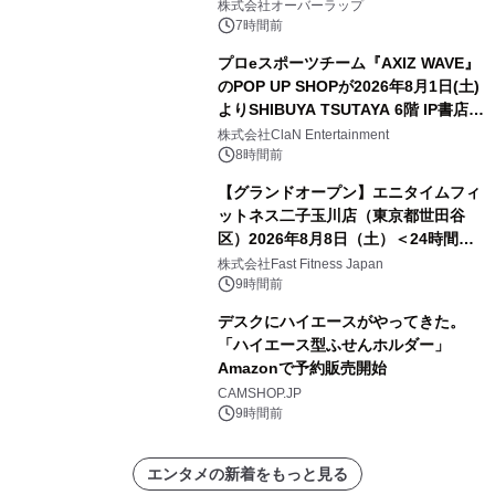
株式会社オーバーラップ
7時間前
プロeスポーツチーム『AXIZ WAVE』
のPOP UP SHOPが2026年8月1日(土)
よりSHIBUYA TSUTAYA 6階 IP書店で
開催決定！！
株式会社ClaN Entertainment
8時間前
【グランドオープン】エニタイムフィ
ットネス二子玉川店（東京都世田谷
区）2026年8月8日（土）＜24時間年
中無休のフィットネスジム＞
株式会社Fast Fitness Japan
9時間前
デスクにハイエースがやってきた。
「ハイエース型ふせんホルダー」
Amazonで予約販売開始
CAMSHOP.JP
9時間前
エンタメの新着をもっと見る