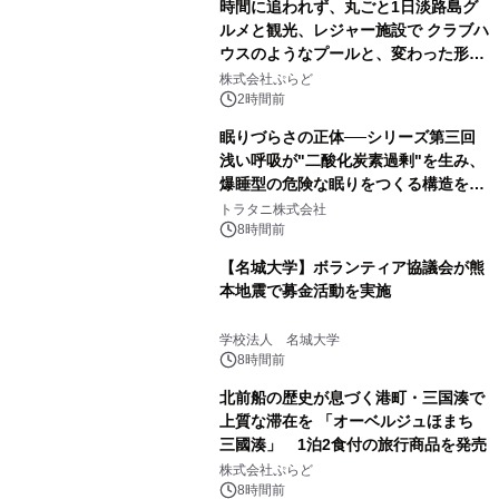
時間に追われず、丸ごと1日淡路島グ
ルメと観光、レジャー施設で クラブハ
ウスのようなプールと、変わった形の
サウナも 「THE BOXY AWAJI」のお
株式会社ぷらど
得な素泊まり連泊プランで
2時間前
眠りづらさの正体──シリーズ第三回
浅い呼吸が"二酸化炭素過剰"を生み、
爆睡型の危険な眠りをつくる構造を解
説
トラタニ株式会社
8時間前
【名城大学】ボランティア協議会が熊
本地震で募金活動を実施
学校法人 名城大学
8時間前
北前船の歴史が息づく港町・三国湊で
上質な滞在を 「オーベルジュほまち
三國湊」 1泊2食付の旅行商品を発売
株式会社ぷらど
8時間前