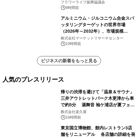
フラワーライフ振興協議会
9時間前
アルミニウム・ジルコニウム合金スパ
ッタリングターゲットの世界市場
（2026年～2032年）、市場規模
（0.995、0.999、その他）・分析レポ
株式会社マーケットリサーチセンター
ートを発表
10時間前
ビジネスの新着をもっと見る
人気のプレスリリース
帰りの渋滞を避けて「温泉＆サウナ」
三井アウトレットパーク木更津から車
で約5分 湯舞音 袖ケ浦店が夏フェア
1
メニューを提供
株式会社楽久屋
16時間前
東京国立博物館、館内レストラン3店
舗をリニューアル 各店舗の詳細を発