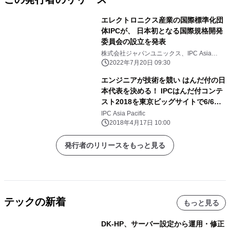
エレクトロニクス産業の国際標準化団
体IPCが、 日本初となる国際規格開発
委員会の設立を発表
株式会社ジャパンユニックス、IPC Asia
Pacific
2022年7月20日 09:30
エンジニアが技術を競い はんだ付の日
本代表を決める！ IPCはんだ付コンテ
スト2018を東京ビッグサイトで6/6～
開催
IPC Asia Pacific
2018年4月17日 10:00
発行者のリリースをもっと見る
テックの新着
もっと見る
DK-HP、サーバー設定から運用・修正