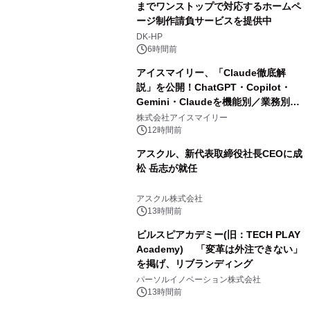
までワンストップで対応するホームペ
ージ制作請負サービスを提供中
DK-HP
6時間前
アイスマイリー、「Claude徹底解
説」を公開！ChatGPT・Copilot・
Gemini・Claudeを機能別／業務別に
比較―自社に合う生成AIの選び方がわ
株式会社アイスマイリー
かる実践ガイド
12時間前
アスクル、新代表取締役社長CEOに成
松 岳志が就任
アスクル株式会社
13時間前
ビルスピアカデミー(旧：TECH PLAY
Academy) 「変革は外注できない」
を掲げ、リブランディング
パーソルイノベーション株式会社
13時間前