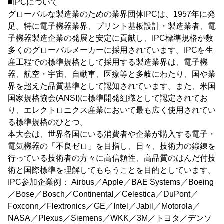
■IPCについて
グローバルな製造業のための業界団体IPCは、1957年に発
足。特に電子機器業界、プリント基板設計・製造業者、電
子機器製造企業の発展と安定に貢献し、IPC標準規格が数
多くのグローバルメーカーに採用されています。IPCを生
産工程での標準規格として採用する製造業界は、電子機
器、航空・宇宙、自動車、医療等と多岐にわたり、国や業
界を超えた品質基準として認知されています。また、米国
国家規格協会(ANSI)に標準開発組織として認定されてお
り、エレクトロニクス産業において最も広く使用されてい
る標準規格のひとつ。
本大会は、世界各国にいる消費者や企業が購入する電子・
電気機器の「不良ゼロ」を目指し、日々、技術力の鍛錬を
行っている技術者の方々に高信頼性、高品質のはんだ付技
術と国際標準を理解してもらうことを目的としています。
IPC参加企業例： Airbus／Apple／BAE Systems／Boeing
／Bose／Bosch／Continental／Celestica／DuPont／
Foxconn／Flextronics／GE／Intel／Jabil／Motorola／
NASA／Plexus／Siemens／WKK／3M／トヨタ／デンソ