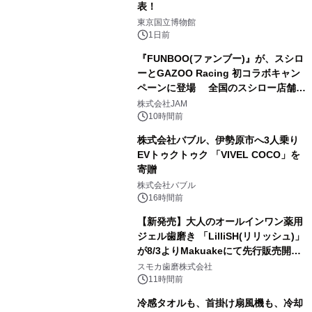
表！
2
東京国立博物館
1日前
『FUNBOO(ファンブー)』が、スシロ
ーとGAZOO Racing 初コラボキャン
ペーンに登場 全国のスシロー店舗で
3
GR 4車種の FUNBOO(ミニカー)付き
株式会社JAM
メニューが展開されます
10時間前
株式会社バブル、伊勢原市へ3人乗り
EVトゥクトゥク 「VIVEL COCO」を
寄贈
4
株式会社バブル
16時間前
【新発売】大人のオールインワン薬用
ジェル歯磨き 「LilliSH(リリッシュ)」
が8/3よりMakuakeにて先行販売開
5
始！
スモカ歯磨株式会社
11時間前
冷感タオルも、首掛け扇風機も、冷却