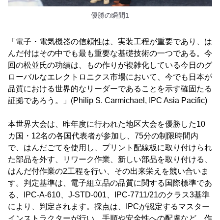
優勝の瞬間1
「電子・電気機器の信頼性は、実装工程が重要であり、は
んだ付はその中でも最も重要な基礎技術の一つである。今
回の松並氏の功績は、もの作りが複雑化している今日のグ
ローバルなエレクトロニクス市場において、今でも日本が
品質における世界的なリーダーであることを示す確固たる
証拠であろう。」(Philip S. Carmichael, IPC Asia Pacific)
本世界大会は、昨年度に行われた地区大会を優勝した10
カ国・12名の各国代表者が参加し、75分の制限時間内
で、はんだごてを使用し、プリント配線板に取り付けられ
た部品を外す、リワーク作業、新しい部品を取り付ける、
はんだ付作業の2工程を行い、その出来栄えを競い合いま
す。判定基準は、電子組立品の品質に関する国際標準であ
る、IPC-A-610、J-STD-001、IPC-7711/21のクラス3基準
により、判定されます。採点は、IPCが認定するマスター
インストラクターが行い、手順や安全性への配慮など、作