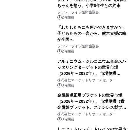
ちゃんを想う、小学6年生との約束
フラワーライフ振興協議会
2時間前
「わたしたちにも何かできますか？」
子どもたちの一言から、熊本支援の輪
が全国へ
フラワーライフ振興協議会
2時間前
アルミニウム・ジルコニウム合金スパ
ッタリングターゲットの世界市場
（2026年～2032年）、市場規模
（0.995、0.999、その他）・分析レポ
株式会社マーケットリサーチセンター
ートを発表
3時間前
金属製矯正用ブラケットの世界市場
（2026年～2032年）、市場規模（貴
金属製ブラケット、ステンレス製ブラ
ケット、純チタン製ブラケット）・分
株式会社マーケットリサーチセンター
析レポートを発表
3時間前
リニア・トレンチ・ドレインの世界市