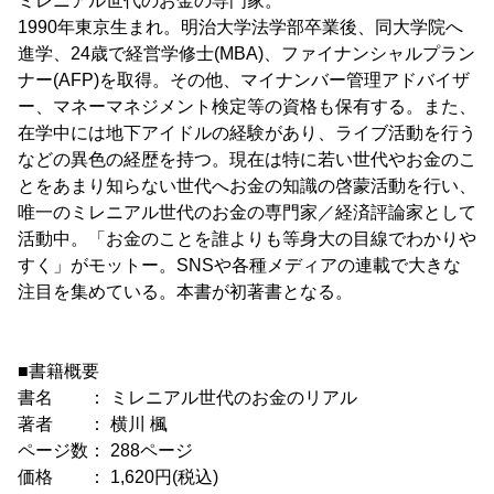
ミレニアル世代のお金の専門家。
1990年東京生まれ。明治大学法学部卒業後、同大学院へ
進学、24歳で経営学修士(MBA)、ファイナンシャルプラン
ナー(AFP)を取得。その他、マイナンバー管理アドバイザ
ー、マネーマネジメント検定等の資格も保有する。また、
在学中には地下アイドルの経験があり、ライブ活動を行う
などの異色の経歴を持つ。現在は特に若い世代やお金のこ
とをあまり知らない世代へお金の知識の啓蒙活動を行い、
唯一のミレニアル世代のお金の専門家／経済評論家として
活動中。「お金のことを誰よりも等身大の目線でわかりや
すく」がモットー。SNSや各種メディアの連載で大きな
注目を集めている。本書が初著書となる。
■書籍概要
書名 ： ミレニアル世代のお金のリアル
著者 ： 横川 楓
ページ数： 288ページ
価格 ： 1,620円(税込)