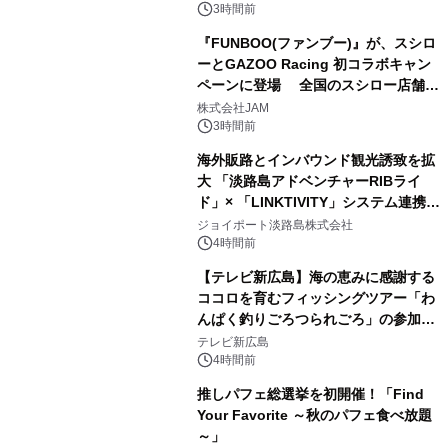
3時間前
『FUNBOO(ファンブー)』が、スシロ
ーとGAZOO Racing 初コラボキャン
ペーンに登場 全国のスシロー店舗で
GR 4車種の FUNBOO(ミニカー)付き
株式会社JAM
メニューが展開されます
3時間前
海外販路とインバウンド観光誘致を拡
大 「淡路島アドベンチャーRIBライ
ド」× 「LINKTIVITY」システム連携を
開始！
ジョイポート淡路島株式会社
4時間前
【テレビ新広島】海の恵みに感謝する
ココロを育むフィッシングツアー「わ
んぱく釣りごろつられごろ」の参加小
学生を募集
テレビ新広島
4時間前
推しパフェ総選挙を初開催！「Find
Your Favorite ～秋のパフェ食べ放題
～」