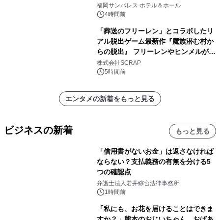
福岡サンパレス ホテル＆ホール
4時間前
「葬送のフリーレン」とコラボしたリ
アル脱出ゲーム最新作『魔族潜む村か
らの脱出』 フリーレンやヒンメルが武
器を手に魔族を見据える描き下ろしメ
株式会社SCRAP
インビジュアル公開
5時間前
エンタメの新着をもっと見る
ビジネスの新着
もっと見る
「借用書がないお金」は返さなければ
ならない？支払義務の有無を分ける5
つの確認点
弁護士法人若井綜合法律事務所
1時間前
「私にも、お花を届けることはできま
すか？」熊本のおじいちゃん、おばあ