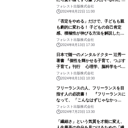
んなから好かれようなんて不可能で
フォレスト出版株式会社
す。』刊行
2024年8月22日 11:00
「否定をやめる」だけで、子どもも親
も劇的に変わる！ 子どもの自己肯定
感、積極性が伸びる方法を解説した
『子どもを否定しない習慣』刊行
フォレスト出版株式会社
2024年8月13日 17:30
日本で随一のメンタルドクター 辻秀一
著書 『個性を輝かせる子育て、つぶす
子育て』刊行 心理学、脳科学をベー
スに説くわが子の個性を輝かせる子育
フォレスト出版株式会社
て術
2024年8月13日 10:30
フリーランスの人、フリーランスを目
指す人の必読書！ 『フリーランスに
なって、 「こんなはずじゃなかっ
た！」と思ったら読む本』発売！
フォレスト出版株式会社
2024年7月23日 13:30
「繊細さ」という気質を才能に変え、
人生最高の自分を見つけるための「繊