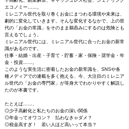
子高齢化、副業解禁、キャッシュレス社会、シェアリング
エコノミー……。
ミレニアル世代を取り巻くお金にまつわる環境や未来は、
劇的に変化していきます。そんな変化するなかで、上の世
代の「お金の常識」をそのまま鵜呑みにするのは危険とも
言えるでしょう。
ミレニアル世代には、ミレニアル世代に合ったお金の新常
識があるのです。
仕事・結婚・出産・子育て・貯蓄・家・保険・奨学金・年
金・投資……。
このような実生活に密着したお金の新常識を、SNSや各
種メディアでの連載を多く抱える、今、大注目のミレニア
ル世代の「お金の専門家」が等身大でわかりやすく解説し
たのが本書です。
たとえば……、
◎少子高齢化と私たちのお金の深い関係
◎年金ってオワコン？ 払わなきゃダメ？
◎税金高すぎ！ 若い人ほど高いって本当？