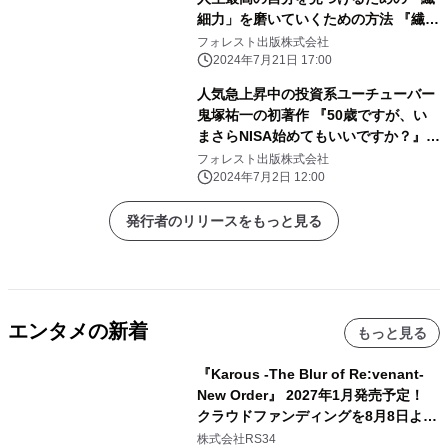
細力」を磨いていくための方法 『繊細
すぎるエンパスさんだからわかった幸
フォレスト出版株式会社
せの法則』刊行
2024年7月21日 17:00
人気急上昇中の投資系ユーチューバー
鬼塚祐一の初著作 『50歳ですが、い
まさらNISA始めてもいいですか？』
重版を記念して10日間限定キャンペー
フォレスト出版株式会社
ンを実施！
2024年7月2日 12:00
発行者のリリースをもっと見る
エンタメの新着
もっと見る
『Karous -The Blur of Re:venant-
New Order』 2027年1月発売予定！
クラウドファンディングを8月8日より
開始
株式会社RS34