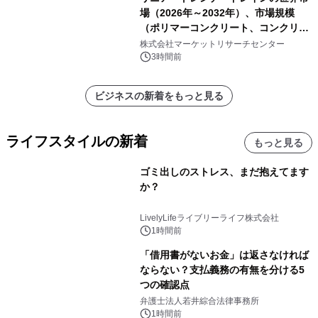
場（2026年～2032年）、市場規模
（ポリマーコンクリート、コンクリー
ト、プラスチック、金属）・分析レポ
株式会社マーケットリサーチセンター
ートを発表
3時間前
ビジネスの新着をもっと見る
ライフスタイルの新着
もっと見る
ゴミ出しのストレス、まだ抱えてます
か？
LivelyLifeライブリーライフ株式会社
1時間前
「借用書がないお金」は返さなければ
ならない？支払義務の有無を分ける5
つの確認点
弁護士法人若井綜合法律事務所
1時間前