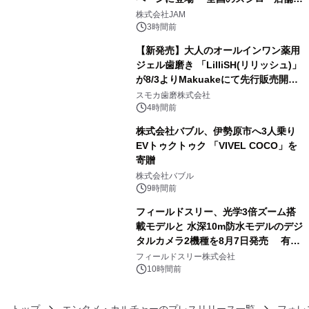
3
GR 4車種の FUNBOO(ミニカー)付き
株式会社JAM
メニューが展開されます
3時間前
【新発売】大人のオールインワン薬用
ジェル歯磨き 「LilliSH(リリッシュ)」
が8/3よりMakuakeにて先行販売開
4
始！
スモカ歯磨株式会社
4時間前
株式会社バブル、伊勢原市へ3人乗り
EVトゥクトゥク 「VIVEL COCO」を
寄贈
5
株式会社バブル
9時間前
フィールドスリー、光学3倍ズーム搭
載モデルと 水深10m防水モデルのデジ
タルカメラ2機種を8月7日発売 有効
6
約1300万画素、用途別に選べるコンデ
フィールドスリー株式会社
ジ新登場
10時間前
トップ
エンタメ・カルチャーのプレスリリース一覧
フォレ