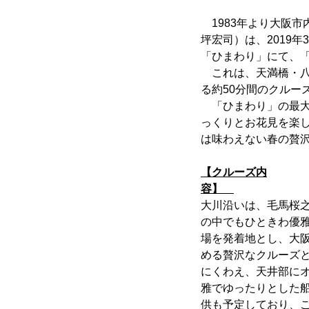
1983年より大阪
坪宏司）は、2019
「ひまわり」にて、
これは、天満橋・八
る約50分間のクルー
「ひまわり」の最大
っくりとお花見を楽
は味わえない春の贅
【クルーズ内
容】
大川沿いは、毛馬桜
の中でもひときわ優
場を発着地とし、大
める贅沢なクルーズ
にくわえ、天井部に
雅でゆったりとした
供も予定しており、