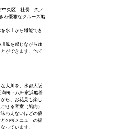
市中央区 社長：久ノ
ときわ優雅なクルーズ船
を水上から堪能でき
川風を感じながらゆ
ことができます。他で
んな大川を、水都大阪
天満橋・八軒家浜船着
ながら、お花見も楽し
過ごせる客室（船内）
は味わえないほどの優
などの桜メニューの提
となっています。