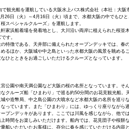
市内で観光船を運航している大阪水上バス株式会社（本社：大阪
年3月26日（火）～4月16日（火）頃まで、水都大阪の中でもひ
「桜スペシャルクルーズ」を運航します。
軒家浜船着場を発着地とし、大川沿い両岸に植えられた桜並木
ズです。
の特徴である、天井部に備えられたオープンデッキでは、春の
しめるほか、大阪城や中之島といった水都大阪の風景を眺める
沢なひとときをお過ごしいただけるクルーズとなっています。
之宮公園や南天満公園など大阪の桜の名所となっています。そ
雅なクルーズ船「ひまわり」で巡る約50分間のお花見観光船。
阪城や造幣局、中之島公園の大噴水など水都大阪の名所を巡り
となっています。また「ひまわり」には、ゆっくり座りながら
オープンデッキがあります。ここでは川風を感じながら、他で
船上時間をお楽しみいただけます。船内では、花見団子や桜餅
ご乗船いただいたお客様に、存分に春を感じていただける内容