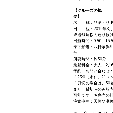
【クルーズの概
要】
名 称：ひまわり 
日 程：2019年3月
※造幣局桜の通り抜
出航時間：9:50～15
乗下船港：八軒家浜船着
分
所要時間：約50分
乗船料金：大人 2,16
予約・お問い合わせ：057
※2/20（水）、21
※貸切の場合は、50名
また、貸切時のみ船
可能です。お弁当の
注意事項：天候や潮