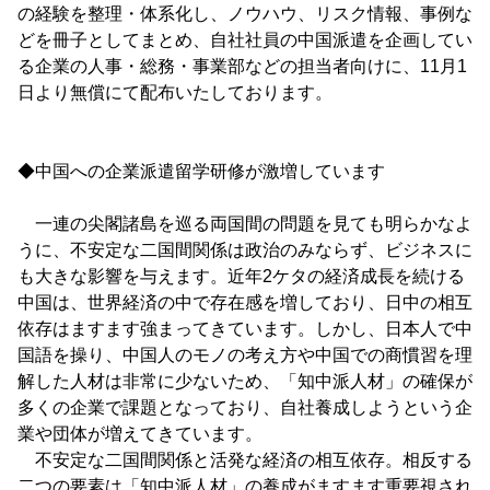
の経験を整理・体系化し、ノウハウ、リスク情報、事例な
どを冊子としてまとめ、自社社員の中国派遣を企画してい
る企業の人事・総務・事業部などの担当者向けに、11月1
日より無償にて配布いたしております。
◆中国への企業派遣留学研修が激増しています
一連の尖閣諸島を巡る両国間の問題を見ても明らかなよ
うに、不安定な二国間関係は政治のみならず、ビジネスに
も大きな影響を与えます。近年2ケタの経済成長を続ける
中国は、世界経済の中で存在感を増しており、日中の相互
依存はますます強まってきています。しかし、日本人で中
国語を操り、中国人のモノの考え方や中国での商慣習を理
解した人材は非常に少ないため、「知中派人材」の確保が
多くの企業で課題となっており、自社養成しようという企
業や団体が増えてきています。
不安定な二国間関係と活発な経済の相互依存。相反する
二つの要素は「知中派人材」の養成がますます重要視され