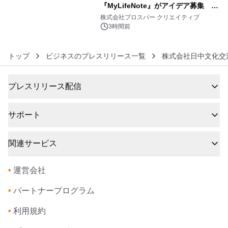
『MyLifeNote』がアイデア募集 優
6
秀賞100名に1年間無償試用
株式会社プロスパー クリエイティブ
3時間前
トップ
ビジネスのプレスリリース一覧
株式会社日中文化交
プレスリリース配信
サポート
関連サービス
•
運営会社
•
パートナープログラム
•
利用規約