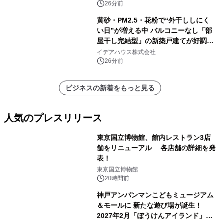
会
100杯のオリオン生ビール無料配布＆
26分前
開幕式を実施～
黄砂・PM2.5・花粉で“外干ししにく
い日”が増える中 バルコニーなし「部
屋干し完結型」の新築戸建てが好調
問い合せ件数が前年比約1.4倍に増加
イデアハウス株式会社
26分前
ビジネスの新着をもっと見る
人気のプレスリリース
東京国立博物館、館内レストラン3店
舗をリニューアル 各店舗の詳細を発
表！
1
東京国立博物館
20時間前
神戸アンパンマンこどもミュージアム
＆モールに 新たな遊び場が誕生！
2027年2月「ぼうけんアイランド」が