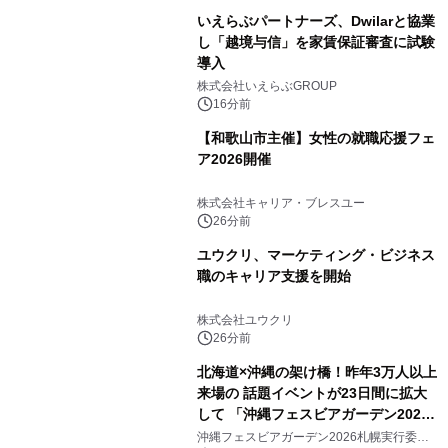
いえらぶパートナーズ、Dwilarと協業
し「越境与信」を家賃保証審査に試験
導入
株式会社いえらぶGROUP
16分前
【和歌山市主催】女性の就職応援フェ
ア2026開催
株式会社キャリア・ブレスユー
26分前
ユウクリ、マーケティング・ビジネス
職のキャリア支援を開始
株式会社ユウクリ
26分前
北海道×沖縄の架け橋！昨年3万人以上
来場の 話題イベントが23日間に拡大
して 「沖縄フェスビアガーデン2026
in札幌」8/15(土)開幕！ ～初日は先着
沖縄フェスビアガーデン2026札幌実行委員