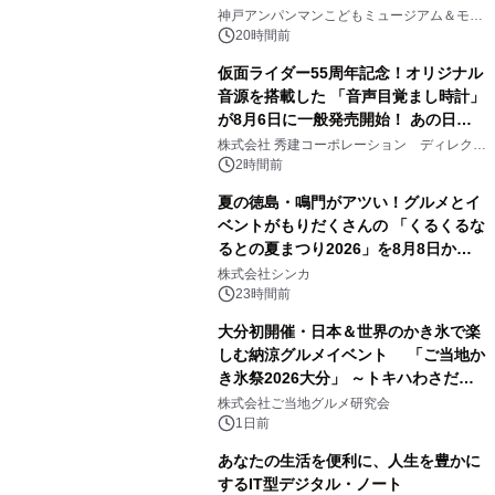
2
オープン
神戸アンパンマンこどもミュージアム＆モー
ル
20時間前
仮面ライダー55周年記念！オリジナル
音源を搭載した 「音声目覚まし時計」
が8月6日に一般発売開始！ あの日の
3
大興奮が今甦る
株式会社 秀建コーポレーション ディレクト
アートギャラリー
2時間前
夏の徳島・鳴門がアツい！グルメとイ
ベントがもりだくさんの 「くるくるな
るとの夏まつり2026」を8月8日から9
4
日間開催 ～夏限定メニューや大抽選
株式会社シンカ
会、大学芋スティックの振る舞いも～
23時間前
大分初開催・日本＆世界のかき氷で楽
しむ納涼グルメイベント 「ご当地か
き氷祭2026大分」 ～トキハわさだタ
5
ウンで8月21日～31日まで11日間限定
株式会社ご当地グルメ研究会
開催～
1日前
あなたの生活を便利に、人生を豊かに
するIT型デジタル・ノート