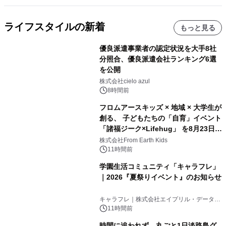
ライフスタイルの新着
もっと見る
優良派遣事業者の認定状況を大手8社
分照合、優良派遣会社ランキング6選
を公開
株式会社cielo azul
8時間前
フロムアースキッズ × 地域 × 大学生が
創る、 子どもたちの「自育」イベント
「諸福ジーク×Lifehug」 を8月23日
(日)開催
株式会社From Earth Kids
11時間前
学園生活コミュニティ「キャラフレ」
｜2026『夏祭りイベント』のお知らせ
キャラフレ｜株式会社エイプリル・データ・
デザインズ
11時間前
時間に追われず、丸ごと1日淡路島グ