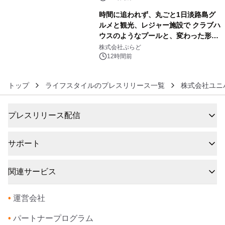
時間に追われず、丸ごと1日淡路島グ
ルメと観光、レジャー施設で クラブハ
ウスのようなプールと、変わった形の
6
サウナも 「THE BOXY AWAJI」のお
株式会社ぷらど
得な素泊まり連泊プランで
12時間前
トップ
ライフスタイルのプレスリリース一覧
株式会社ユニ
プレスリリース配信
サポート
関連サービス
•
運営会社
•
パートナープログラム