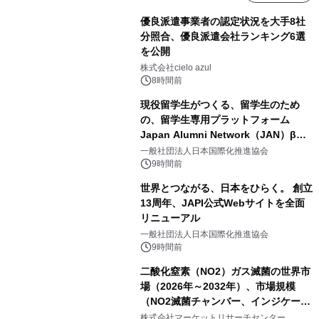
優良派遣事業者の認定状況を大手8社
分照合、優良派遣会社ランキング6選
を公開
株式会社cielo azul
8時間前
現役留学生がつくる、留学生のため
の、留学生専用プラットフォーム
Japan Alumni Network（JAN）β版
をリリース
一般社団法人日本国際化推進協会
9時間前
世界とつながる、日本をひらく。 創立
13周年、JAPI公式Webサイトを全面
リニューアル
一般社団法人日本国際化推進協会
9時間前
二酸化窒素（NO2）ガス滅菌の世界市
場（2026年～2032年）、市場規模
（NO2滅菌チャンバー、インジケータ
ーおよびモニタリングシステム、その
株式会社マーケットリサーチセンター