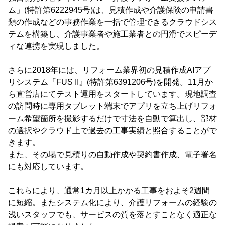
ム」(特許第6222945号)は、見積作成や介護保険の申請書
類の作成などの事務作業を一括で管理できるクラウドシス
テムを構築し、介護事業者や施工業者との円滑でスピーデ
ィな連携を実現しました。
さらに2018年には、リフォーム業界初の見積作成AIアプ
リシステム『FUS II』(特許第6391206号)を開発。11月か
ら直営店にてテスト運用をスタートしています。現地調査
の訪問時に専用タブレット端末でアプリを立ち上げリフォ
ーム希望箇所を撮影するだけで寸法を自動で算出し、部材
の選択やクラウド上で過去の工事実績と照合することがで
きます。
また、その場で見積りの自動作成や契約書作成、電子署名
にも対応しています。
これらにより、通常1カ月以上かかる工事をおよそ2週間
に短縮。またシステム化により、介護リフォームの経験の
浅いスタッフでも、サービスの質を落とすことなく適正な