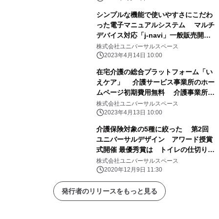
フォーム本舗』
シンプルな機能で使いやすさにこだわ
った電子マニュアルシステム マルチ
デバイス対応「j-navi」一般販売開
始 販売開始特別キャンペーン第1弾
株式会社ユニバーサルスペース
を実施中
2023年4月14日 10:00
在宅介護の総合プラットフォーム「い
えケア」 介護サービス事業所のホー
ムページ初期費用無料 介護事業所の
抱える人材採用・集客・PR発信の課題
株式会社ユニバーサルスペース
解決へ
2023年4月13日 10:00
介護保険対象の5種に絞った 第2回
ユニバーサルデザイン アワード授賞
式開催 最優秀賞は トイレの仕切りと
して活用できる 「ブラインドア(炭
株式会社ユニバーサルスペース
型)」20歳大学生が 家族の介護実体験
2020年12月9日 11:30
をもとに考案 高い意匠性を評価
発行者のリリースをもっと見る