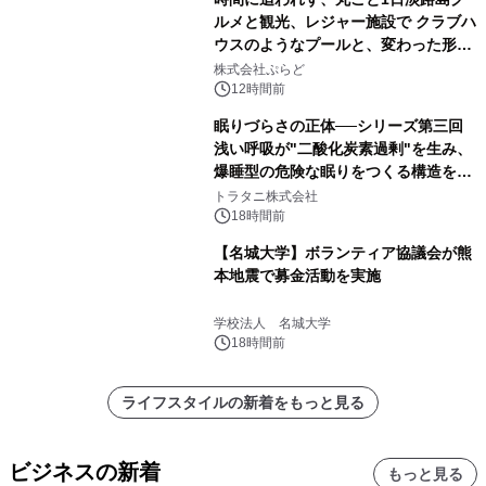
ルメと観光、レジャー施設で クラブハ
ウスのようなプールと、変わった形の
サウナも 「THE BOXY AWAJI」のお
株式会社ぷらど
得な素泊まり連泊プランで
12時間前
眠りづらさの正体──シリーズ第三回
浅い呼吸が"二酸化炭素過剰"を生み、
爆睡型の危険な眠りをつくる構造を解
説
トラタニ株式会社
18時間前
【名城大学】ボランティア協議会が熊
本地震で募金活動を実施
学校法人 名城大学
18時間前
ライフスタイルの新着をもっと見る
ビジネスの新着
もっと見る