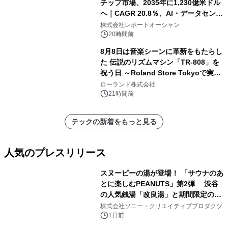
チップ市場、2035年に1,230億米ドル
へ｜CAGR 20.8％、AI・データセンタ
ー需要が成長を牽引
株式会社レポートオーシャン
20時間前
8月8日は音楽シーンに革新をもたらし
た 伝説のリズムマシン「TR-808」を
祝う日 ～Roland Store Tokyoで実機
を展示しての 記念キャンペーンを開
ローランド株式会社
催 英国ラジオ「NTS」の 特別プログ
21時間前
ラムや、「TR-808」を愛する伝説的
アーティストを フィーチャーしたアニ
テックの新着をもっと見る
メーションを公開～
人気のプレスリリース
スヌーピーの湯が登場！ 「サウナのあ
とに楽しむPEANUTS」第2弾 渋谷
の人気銭湯「改良湯」と期間限定のコ
1
ラボレーション サウナイキタイコラ
株式会社ソニー・クリエイティブプロダクツ
ボグッズも発売決定！
1日前