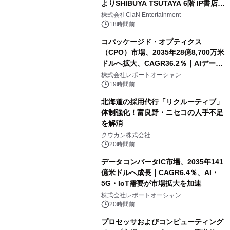
よりSHIBUYA TSUTAYA 6階 IP書店で
開催決定！！
株式会社ClaN Entertainment
18時間前
コパッケージド・オプティクス
（CPO）市場、2035年28億8,700万米
ドルへ拡大、CAGR36.2％｜AIデータ
センター・高速光通信需要が成長を加
株式会社レポートオーシャン
速
19時間前
北海道の採用代行「リクルーティブ」
体制強化！富良野・ニセコの人手不足
を解消
クウカン株式会社
20時間前
データコンバータIC市場、2035年141
億米ドルへ成長｜CAGR6.4％、AI・
5G・IoT需要が市場拡大を加速
株式会社レポートオーシャン
20時間前
プロセッサおよびコンピューティング