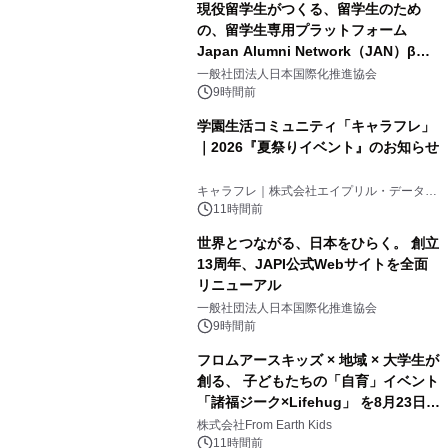
現役留学生がつくる、留学生のため
の、留学生専用プラットフォーム
Japan Alumni Network（JAN）β版
2
をリリース
一般社団法人日本国際化推進協会
9時間前
学園生活コミュニティ「キャラフレ」
｜2026『夏祭りイベント』のお知らせ
3
キャラフレ｜株式会社エイプリル・データ・
デザインズ
11時間前
世界とつながる、日本をひらく。 創立
13周年、JAPI公式Webサイトを全面
リニューアル
4
一般社団法人日本国際化推進協会
9時間前
フロムアースキッズ × 地域 × 大学生が
創る、 子どもたちの「自育」イベント
「諸福ジーク×Lifehug」 を8月23日
5
(日)開催
株式会社From Earth Kids
11時間前