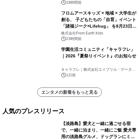
ンズ
18時間前
フロムアースキッズ × 地域 × 大学生が
創る、 子どもたちの「自育」イベント
「諸福ジーク×Lifehug」 を8月23日
(日)開催
株式会社From Earth Kids
23時間前
学園生活コミュニティ「キャラフレ」
｜2026『夏祭りイベント』のお知らせ
キャラフレ｜株式会社エイプリル・データ・
デザインズ
1日前
エンタメの新着をもっと見る
人気のプレスリリース
【淡路島】愛犬と一緒に過ごせる宿
で、一緒に泊まり、一緒にご飯 愛犬専
用の淡路島グルメ、ドッグランにミニ