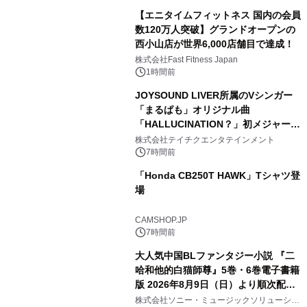
【エニタイムフィットネス 国内の会員
数120万人突破】グランドオープンの
西小山店が世界6,000店舗目で達成！
株式会社Fast Fitness Japan
1時間前
JOYSOUND LIVER所属のVシンガー
「まるぱも」オリジナル曲
「HALLUCINATION？」初メジャー配
信リリース決定！
株式会社テイチクエンタテインメント
7時間前
「Honda CB250T HAWK」Tシャツ登
場
CAMSHOP.JP
7時間前
大人気中国BLファンタジー小説 『二
哈和他的白猫師尊』5巻・6巻電子書籍
版 2026年8月9日（日）より順次配信
開始
株式会社ソニー・ミュージックソリューショ