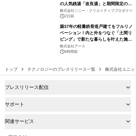
の人気銭湯「改良湯」と期間限定のコ
5
ラボレーション サウナイキタイコラ
株式会社ソニー・クリエイティブプロダクツ
ボグッズも発売決定！
2日前
築37年の軽量鉄骨造戸建てをフルリノ
ベーション！内と外をつなぐ「土間リ
ビング」で新たな暮らしを叶えた施工
6
事例を株式会社アースが公開
株式会社アース
6時間前
トップ
テクノロジーのプレスリリース一覧
株式会社ユニッ
プレスリリース配信
サポート
関連サービス