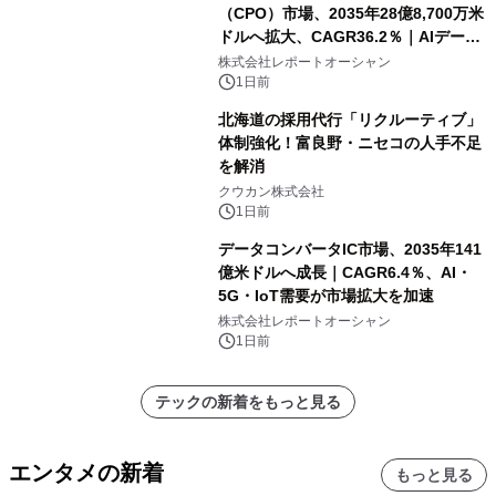
（CPO）市場、2035年28億8,700万米
ドルへ拡大、CAGR36.2％｜AIデータ
センター・高速光通信需要が成長を加
株式会社レポートオーシャン
速
1日前
北海道の採用代行「リクルーティブ」
体制強化！富良野・ニセコの人手不足
を解消
クウカン株式会社
1日前
データコンバータIC市場、2035年141
億米ドルへ成長｜CAGR6.4％、AI・
5G・IoT需要が市場拡大を加速
株式会社レポートオーシャン
1日前
テックの新着をもっと見る
エンタメの新着
もっと見る