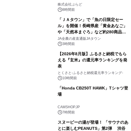
1
プール グランピングとトレーラーハウ
株式会社ぷらど
スの2施設で
8時間前
「ＪＡタウン」で「魚の日限定セー
ル」を開催！長崎県産「黄金あなご」
や「天然本まぐろ」など約280商品を
2
販売！～毎月１０日の定例企画～
JA全農の産直通販JAタウン
3時間前
【2026年8月版】ふるさと納税でもら
える『玄米』の還元率ランキングを発
表
3
とくさと-ふるさと納税還元率ランキング-
10時間前
「Honda CB250T HAWK」Tシャツ登
場
4
CAMSHOP.JP
7時間前
スヌーピーの湯が登場！ 「サウナのあ
とに楽しむPEANUTS」第2弾 渋谷