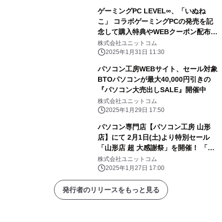
ゲーミングPC LEVEL∞、「いぬね
こ」 コラボゲーミングPCの発売を記
念して購入特典やWEBクーポン配布
さらに、サイン入りコラボPCが当たる
株式会社ユニットコム
キャンペーン実施
2025年1月31日 11:30
パソコン工房WEBサイト、セール対象
BTOパソコンが最大40,000円引きの
『パソコン大売出しSALE』開催中
株式会社ユニットコム
2025年1月29日 17:50
パソコン専門店【パソコン工房 山形
店】にて 2月1日(土)より特別セール
「山形店 超 大感謝祭」を開催！ 「オ
ススメ即納パソコン」を豊富に取り揃
株式会社ユニットコム
え！ 更に「PCパーツ・周辺機器等の
2025年1月27日 17:00
セール商品」を記念プライスにてご奉
仕！
発行者のリリースをもっと見る