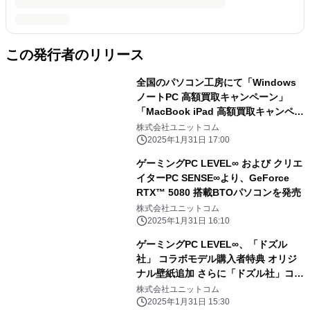
この発行者のリリース
全国のパソコン工房にて「Windows
ノートPC 高額買取キャンペーン」
「MacBook iPad 高額買取キャンペー
ン」を 2月1日から2月28日まで期間限
株式会社ユニットコム
定で同時開催！ 対象商品の買取が最終
2025年1月31日 17:00
査定額から最大5,000円増額！ 「中古
ゲーミングPC LEVEL∞ および クリエ
の日」開催日なら更に10％増額！
イターPC SENSE∞より、GeForce
RTX™ 5080 搭載BTOパソコンを発売
株式会社ユニットコム
2025年1月31日 16:10
ゲーミングPC LEVEL∞、「ドズル
社」 コラボモデル購入者特典 オリジ
ナル壁紙追加 さらに「ドズル社」コラ
ボPC購入時に使える 5,000円OFF
株式会社ユニットコム
WEBクーポン配布
2025年1月31日 15:30