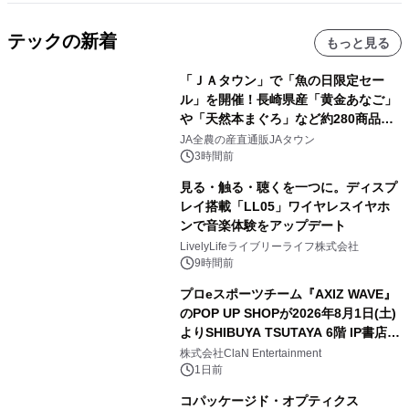
テックの新着
もっと見る
「ＪＡタウン」で「魚の日限定セー
ル」を開催！長崎県産「黄金あなご」
や「天然本まぐろ」など約280商品を
販売！～毎月１０日の定例企画～
JA全農の産直通販JAタウン
3時間前
見る・触る・聴くを一つに。ディスプ
レイ搭載「LL05」ワイヤレスイヤホ
ンで音楽体験をアップデート
LivelyLifeライブリーライフ株式会社
9時間前
プロeスポーツチーム『AXIZ WAVE』
のPOP UP SHOPが2026年8月1日(土)
よりSHIBUYA TSUTAYA 6階 IP書店で
開催決定！！
株式会社ClaN Entertainment
1日前
コパッケージド・オプティクス