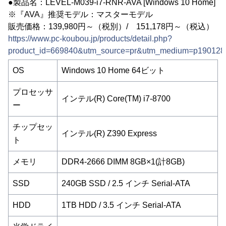
●製品名：LEVEL-M039-i7-RNR-AVA [Windows 10 Home]
※『AVA』推奨モデル：マスターモデル
販売価格：139,980円～（税別）/ 151,178円～（税込）
https://www.pc-koubou.jp/products/detail.php?
product_id=669840&utm_source=pr&utm_medium=p190128
OS
Windows 10 Home 64ビット
プロセッサ
インテル(R) Core(TM) i7-8700
ー
チップセッ
インテル(R) Z390 Express
ト
メモリ
DDR4-2666 DIMM 8GB×1(計8GB)
SSD
240GB SSD / 2.5 インチ Serial-ATA
HDD
1TB HDD / 3.5 インチ Serial-ATA