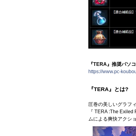
『TERA』推奨パソ
https://www.pc-koub
『TERA』とは?
圧巻の美しいグラフィ
『 TERA :The E
ムによる爽快アクショ