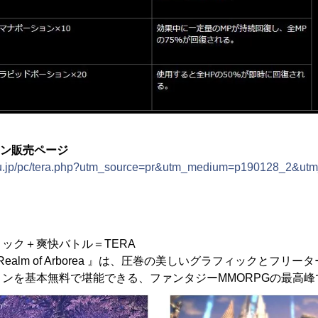
コン販売ページ
ou.jp/pc/tera.php?utm_source=pr&utm_medium=p190128_2&ut
ック＋爽快バトル＝TERA
xiled Realm of Arborea 』は、圧巻の美しいグラフィックと
ンを基本無料で堪能できる、ファンタジーMMORPGの最高峰