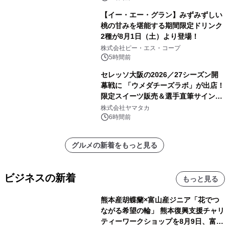
【イー・エー・グラン】みずみずしい
桃の甘みを堪能する期間限定ドリンク
2種が8月1日（土）より登場！
株式会社ピー・エス・コープ
5時間前
セレッソ大阪の2026／27シーズン開
幕戦に 「ウメダチーズラボ」が出店！
限定スイーツ販売＆選手直筆サイング
ッズが当たる抽選会を 8月8日に開催
株式会社ヤマタカ
6時間前
グルメの新着をもっと見る
ビジネスの新着
もっと見る
熊本産胡蝶蘭×富山産ジニア「花でつ
ながる希望の輪」 熊本復興支援チャリ
ティーワークショップを8月9日、富