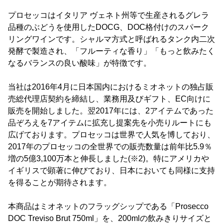
プロセッコはイタリア ヴェネト州等で生産されるグレラ
品種のぶどうを使用したDOCG、DOC格付けのスパーク
リングワインです。シャルマ方式と呼ばれるタンク内二次
発酵で製造され、「フルーティな香り」「もっと飲みたく
なるバランスの良い酸味」が特徴です。
当社は2016年4月に日本国内におけるミオネットの独占販
売総代理店契約を締結し、業務用及びギフト、EC向けに
販売を開始しました。翌2017年には、2アイテムであった
品ぞろえを7アイテムに拡充し提案先を小売りルートにも
広げております。プロセッコは世界で人気を博しており、
2017年のプロセッコの全世界での販売数量は前年比5.9％
増の5億3,100万本と伸長しました(※2)。特にアメリカや
イギリスで顕著に伸びており、日本においても同様に支持
を得ることが期待されます。
本商品はミオネットのフラッグシップである「Prosecco
DOC Treviso Brut 750ml」を、200mlの飲みきりサイズと