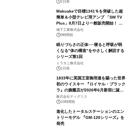
1日前
Makuakeで目標1341％を突破した超
簡単＆小型テレビ用アンプ 「SW TV
Plus」8月7日より一般販売開始！ ケ
3
ーブル1本つなぐだけ、テレビの音が
城下工業株式会社
ぐっと豊かに
9時間前
眠りづらさの正体──寝ると呼吸が弱
くなる"体の構造"をやさしく解説する
シリーズ第1回
4
トラタニ株式会社
1日前
1833年に英国王室御用達を賜った世界
初のウイスキー 『ロイヤル・ブラック
ラ』の旗艦店が2026年6月新宿に誕
5
生 バカルディ ジャパンと連携した
株式会社ティグリス
没入型バー「BAR Arca」
10時間前
進化したトータルステーションのエン
トリーモデル 『GM-120シリーズ』を
発売
6