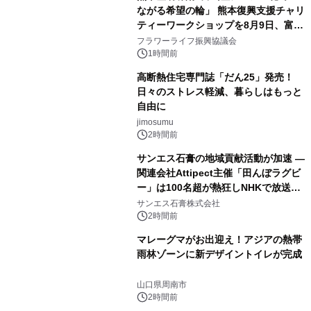
ながる希望の輪」 熊本復興支援チャリ
ティーワークショップを8月9日、富
山・射水で開催
フラワーライフ振興協議会
1時間前
高断熱住宅専門誌「だん25」発売！
日々のストレス軽減、暮らしはもっと
自由に
jimosumu
2時間前
サンエス石膏の地域貢献活動が加速 ―
関連会社Attipect主催「田んぼラグビ
ー」は100名超が熱狂しNHKで放送さ
れました。
サンエス石膏株式会社
2時間前
マレーグマがお出迎え！アジアの熱帯
雨林ゾーンに新デザイントイレが完成
山口県周南市
2時間前