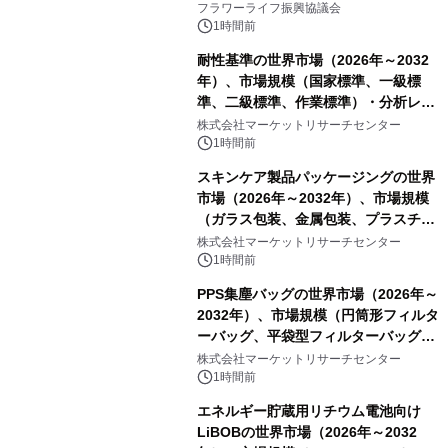
山・射水で開催
フラワーライフ振興協議会
1時間前
耐性基準の世界市場（2026年～2032
年）、市場規模（国家標準、一級標
準、二級標準、作業標準）・分析レポ
ートを発表
株式会社マーケットリサーチセンター
1時間前
スキンケア製品パッケージングの世界
市場（2026年～2032年）、市場規模
（ガラス包装、金属包装、プラスチッ
ク包装、その他）・分析レポートを発
株式会社マーケットリサーチセンター
表
1時間前
PPS集塵バッグの世界市場（2026年～
2032年）、市場規模（円筒形フィルタ
ーバッグ、平袋型フィルターバッグ、
プリーツフィルターバッグ、その
株式会社マーケットリサーチセンター
他）・分析レポートを発表
1時間前
エネルギー貯蔵用リチウム電池向け
LiBOBの世界市場（2026年～2032