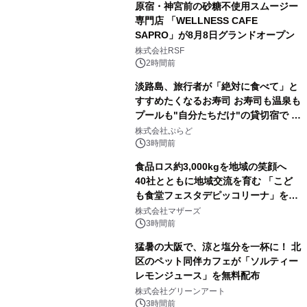
原宿・神宮前の砂糖不使用スムージー
専門店 「WELLNESS CAFE
SAPRO」が8月8日グランドオープン
株式会社RSF
2時間前
淡路島、旅行者が「絶対に食べて」と
すすめたくなるお寿司 お寿司も温泉も
プールも"自分たちだけ"の貸切宿で 1
日1組限定「岩屋温泉 絵島別庭 海と
株式会社ぷらど
森」の握り寿司プラン
3時間前
食品ロス約3,000kgを地域の笑顔へ
40社とともに地域交流を育む 「こど
も食堂フェスタデピッコリーナ」を9
月5日(土)開催
株式会社マザーズ
3時間前
猛暑の大阪で、涼と塩分を一杯に！ 北
区のペット同伴カフェが「ソルティー
レモンジュース」を無料配布
株式会社グリーンアート
3時間前