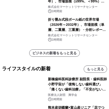
年）、市場規模（≥99%、＜99%）・
分析レポートを発表
株式会社マーケットリサーチセンター
1時間前
折り畳み式段ボール紙の世界市場
（2026年～2032年）、市場規模（単
層、二重層、三重層）・分析レポート
を発表
株式会社マーケットリサーチセンター
1時間前
ビジネスの新着をもっと見る
ライフスタイルの新着
もっと見る
新橋歯科医科診療所 副院長・歯科医師
小野宇宙が「後悔しない歯科選び」
「痛くない歯科治療」「不安がない治
療計画」をテーマに専門監修
医療法人財団 興学会
1時間前
熊本産胡蝶蘭×富山産ジニア「花でつ