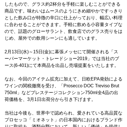
したもので、グラス約2杯分を手軽に楽しむことができる
商品です。味わいはムースのようにきめ細やかですっきり
とした飲み口が特徴の辛口に仕上がっており、幅広い料理
に合わせることができます。手軽に飲める小容量タイプな
ので、話題のグローサラント、飲食店でのグラス売りをは
じめ、屋外での飲用シーンにも適しています。
2月13日(水)～15日(金)に幕張メッセにて開催される「ス
ーパーマーケット・トレードショー2019」では当社のブ
ース(6-401)にて本商品を出品し売場提案をいたします。
なお、今回のアイテム拡充に加えて、日欧EPA発効による
ワインの関税撤廃を受け、「Prosecco DOC Treviso Brut
750ml」などプレステージコレクション750ml全4品の出
荷価格を、3月1日出荷分から引き下げます。
当社は今後も、世界中で認められ、愛されている高品質な
プロセッコ「ミオネット」の日本国内におけるブランド作
りに取組み、酒類分野において、新しい「価値」を提供し