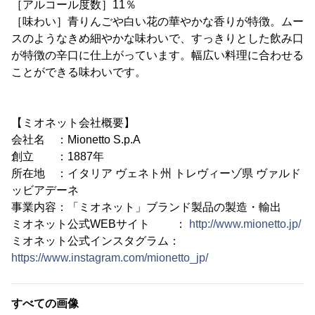
［アルコール度数］11％
［味わい］青りんごや白い花の華やかな香りが特徴。ムー
スのようなきめ細やかな味わいで、すっきりとした飲み口
が特徴の辛口に仕上がっています。幅広い料理に合わせる
ことができる味わいです。
【ミオネット会社概要】
会社名 ：Mionetto S.p.A
創立 ：1887年
所在地 ：イタリア ヴェネト州 トレヴィーゾ県 ヴァルド
ッビアデーネ
事業内容：「ミオネット」ブランド製品の製造・輸出
ミオネット公式WEBサイト ：
http://www.mionetto.jp/
ミオネット公式インスタグラム：
https://www.instagram.com/mionetto_jp/
すべての画像