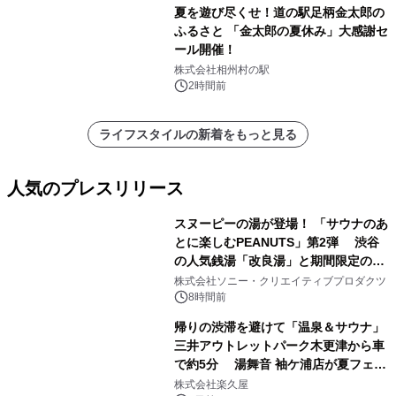
夏を遊び尽くせ！道の駅足柄金太郎の
ふるさと 「金太郎の夏休み」大感謝セ
ール開催！
株式会社相州村の駅
2時間前
ライフスタイルの新着をもっと見る
人気のプレスリリース
スヌーピーの湯が登場！ 「サウナのあ
とに楽しむPEANUTS」第2弾 渋谷
の人気銭湯「改良湯」と期間限定のコ
1
ラボレーション サウナイキタイコラ
株式会社ソニー・クリエイティブプロダクツ
ボグッズも発売決定！
8時間前
帰りの渋滞を避けて「温泉＆サウナ」
三井アウトレットパーク木更津から車
で約5分 湯舞音 袖ケ浦店が夏フェア
2
メニューを提供
株式会社楽久屋