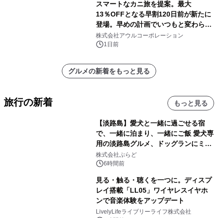
スマートなカニ旅を提案。最大
13％OFFとなる早割120日前が新たに
登場。早めの計画でいつもと変わらぬ
大人の冬旅を。ー夕日ヶ浦温泉「佳松
株式会社アウルコーポレーション
苑 別邸ふうか」ー
1日前
グルメの新着をもっと見る
旅行の新着
もっと見る
【淡路島】愛犬と一緒に過ごせる宿
で、一緒に泊まり、一緒にご飯 愛犬専
用の淡路島グルメ、ドッグランにミニ
プール グランピングとトレーラーハウ
株式会社ぷらど
スの2施設で
6時間前
見る・触る・聴くを一つに。ディスプ
レイ搭載「LL05」ワイヤレスイヤホ
ンで音楽体験をアップデート
LivelyLifeライブリーライフ株式会社