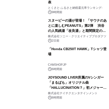
表
3
とくさと-ふるさと納税還元率ランキング-
9時間前
スヌーピーの湯が登場！ 「サウナのあ
とに楽しむPEANUTS」第2弾 渋谷
の人気銭湯「改良湯」と期間限定のコ
4
ラボレーション サウナイキタイコラ
株式会社ソニー・クリエイティブプロダクツ
ボグッズも発売決定！
2日前
「Honda CB250T HAWK」Tシャツ登
場
5
CAMSHOP.JP
6時間前
JOYSOUND LIVER所属のVシンガー
「まるぱも」オリジナル曲
「HALLUCINATION？」初メジャー配
6
信リリース決定！
株式会社テイチクエンタテインメント
6時間前