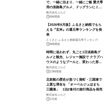
で、一緒に泊まり、一緒にご飯 愛犬専
用の淡路島グルメ、ドッグランにミニ
プール グランピングとトレーラーハウ
株式会社ぷらど
スの2施設で
6時間前
【2026年8月版】ふるさと納税でもら
える『玄米』の還元率ランキングを発
表
とくさと-ふるさと納税還元率ランキング-
9時間前
時間に追われず、丸ごと1日淡路島グ
ルメと観光、レジャー施設で クラブハ
ウスのようなプールと、変わった形の
サウナも 「THE BOXY AWAJI」のお
株式会社ぷらど
得な素泊まり連泊プランで
23時間前
北前船の歴史が息づく港町・三国湊で
上質な滞在を 「オーベルジュほまち
三國湊」 1泊2食付の旅行商品を発売
株式会社ぷらど
1日前