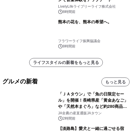
LivelyLifeライブリーライフ株式会社
8時間前
熊本の花を、熊本の希望へ。
フラワーライフ振興協議会
8時間前
ライフスタイルの新着をもっと見る
グルメの新着
もっと見る
「ＪＡタウン」で「魚の日限定セー
ル」を開催！長崎県産「黄金あなご」
や「天然本まぐろ」など約280商品を
販売！～毎月１０日の定例企画～
JA全農の産直通販JAタウン
2時間前
【淡路島】愛犬と一緒に過ごせる宿