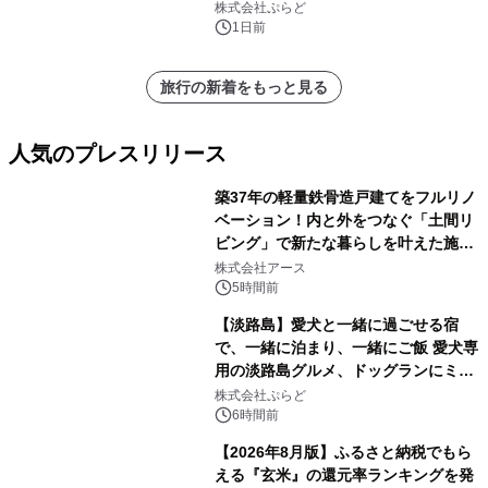
株式会社ぷらど
1日前
旅行の新着をもっと見る
人気のプレスリリース
築37年の軽量鉄骨造戸建てをフルリノ
ベーション！内と外をつなぐ「土間リ
ビング」で新たな暮らしを叶えた施工
1
事例を株式会社アースが公開
株式会社アース
5時間前
【淡路島】愛犬と一緒に過ごせる宿
で、一緒に泊まり、一緒にご飯 愛犬専
用の淡路島グルメ、ドッグランにミニ
2
プール グランピングとトレーラーハウ
株式会社ぷらど
スの2施設で
6時間前
【2026年8月版】ふるさと納税でもら
える『玄米』の還元率ランキングを発