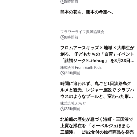
8時間前
熊本の花を、熊本の希望へ。
フラワーライフ振興協議会
8時間前
フロムアースキッズ × 地域 × 大学生が
創る、 子どもたちの「自育」イベント
「諸福ジーク×Lifehug」 を8月23日
(日)開催
株式会社From Earth Kids
22時間前
時間に追われず、丸ごと1日淡路島グ
ルメと観光、レジャー施設で クラブハ
ウスのようなプールと、変わった形の
サウナも 「THE BOXY AWAJI」のお
株式会社ぷらど
得な素泊まり連泊プランで
23時間前
北前船の歴史が息づく港町・三国湊で
上質な滞在を 「オーベルジュほまち
三國湊」 1泊2食付の旅行商品を発売