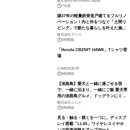
株式会社Fast Fitness Japan
7分前
築37年の軽量鉄骨造戸建てをフルリノ
ベーション！内と外をつなぐ「土間リ
ビング」で新たな暮らしを叶えた施工
事例を株式会社アースが公開
株式会社アース
5時間前
「Honda CB250T HAWK」Tシャツ登
場
CAMSHOP.JP
6時間前
【淡路島】愛犬と一緒に過ごせる宿
で、一緒に泊まり、一緒にご飯 愛犬専
用の淡路島グルメ、ドッグランにミニ
プール グランピングとトレーラーハウ
株式会社ぷらど
スの2施設で
6時間前
見る・触る・聴くを一つに。ディスプ
レイ搭載「LL05」ワイヤレスイヤホ
ンで音楽体験をアップデート