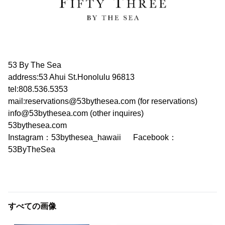
53 By The Sea
address:53 Ahui St.Honolulu 96813
tel:808.536.5353
mail:reservations@53bythesea.com (for reservations)
info@53bythesea.com (other inquires)
53bythesea.com
Instagram：53bythesea_hawaii Facebook：
53ByTheSea
すべての画像