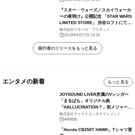
で順次オープン！
『スター・ウォーズ／スカイウォーカ
ーの夜明け』公開記念 「STAR WARS
LIMITED STORE」 渋谷ロフトにて10
月4日（金）よりオープン！ “FORCE
株式会社スモール・プラネット
FRIDAY III”に合わせ午前0時1分から
2019年9月27日 18:30
もオープン！
発行者のリリースをもっと見る
エンタメの新着
もっと見る
JOYSOUND LIVER所属のVシンガー
「まるぱも」オリジナル曲
「HALLUCINATION？」初メジャー配
信リリース決定！
株式会社テイチクエンタテインメント
4時間前
「Honda CB250T HAWK」Tシャツ登