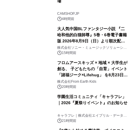
場
CAMSHOP.JP
4時間前
大人気中国BLファンタジー小説 『二
哈和他的白猫師尊』5巻・6巻電子書籍
版 2026年8月9日（日）より順次配信
開始
株式会社ソニー・ミュージックソリューショ
ンズ
15時間前
フロムアースキッズ × 地域 × 大学生が
創る、 子どもたちの「自育」イベント
「諸福ジーク×Lifehug」 を8月23日
(日)開催
株式会社From Earth Kids
20時間前
学園生活コミュニティ「キャラフレ」
｜2026『夏祭りイベント』のお知らせ
キャラフレ｜株式会社エイプリル・データ・
デザインズ
21時間前