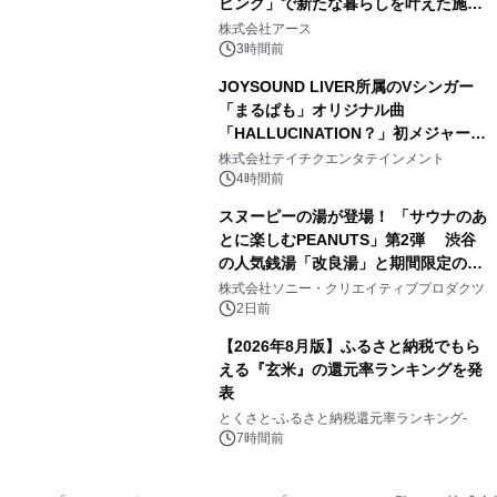
ビング」で新たな暮らしを叶えた施工
3
事例を株式会社アースが公開
株式会社アース
3時間前
JOYSOUND LIVER所属のVシンガー
「まるぱも」オリジナル曲
「HALLUCINATION？」初メジャー配
4
信リリース決定！
株式会社テイチクエンタテインメント
4時間前
スヌーピーの湯が登場！ 「サウナのあ
とに楽しむPEANUTS」第2弾 渋谷
の人気銭湯「改良湯」と期間限定のコ
5
ラボレーション サウナイキタイコラ
株式会社ソニー・クリエイティブプロダクツ
ボグッズも発売決定！
2日前
【2026年8月版】ふるさと納税でもら
える『玄米』の還元率ランキングを発
表
6
とくさと-ふるさと納税還元率ランキング-
7時間前