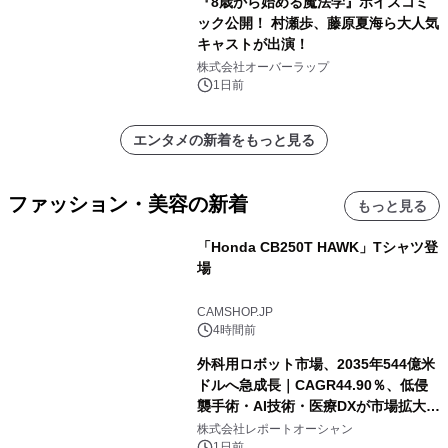
『8歳から始める魔法学』ボイスコミ
ック公開！ 村瀬歩、藤原夏海ら大人気
キャストが出演！
株式会社オーバーラップ
1日前
エンタメの新着をもっと見る
ファッション・美容の新着
もっと見る
「Honda CB250T HAWK」Tシャツ登
場
CAMSHOP.JP
4時間前
外科用ロボット市場、2035年544億米
ドルへ急成長｜CAGR44.90％、低侵
襲手術・AI技術・医療DXが市場拡大を
牽引
株式会社レポートオーシャン
1日前