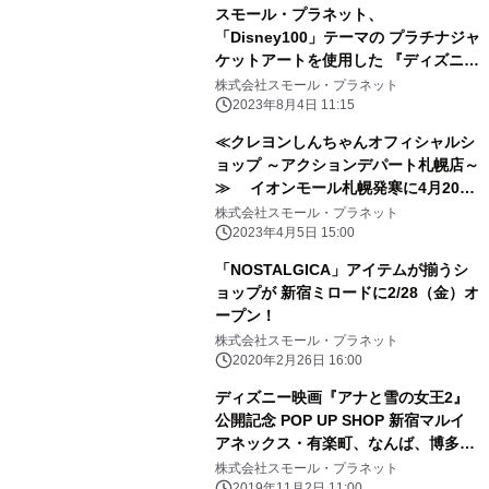
スモール・プラネット、
「Disney100」テーマの プラチナジャ
ケットアートを使用した 『ディズニー
ツイステッドワンダーランド』関連グ
株式会社スモール・プラネット
ッズを発売
2023年8月4日 11:15
≪クレヨンしんちゃんオフィシャルシ
ョップ ～アクションデパート札幌店～
≫ イオンモール札幌発寒に4月20
日、OPEN決定！！ 札幌PASEOの閉
株式会社スモール・プラネット
館に伴い休業していたクレヨンしんち
2023年4月5日 15:00
ゃんの オフィシャルショップが、 発
「NOSTALGICA」アイテムが揃うシ
寒イオンに引っ越しリニューアルオー
ョップが 新宿ミロードに2/28（金）オ
プンが決定！！ フォトスポットの設置
ープン！
や札幌店限定アートを使った 限定商品
株式会社スモール・プラネット
が盛りだくさん♪
2020年2月26日 16:00
ディズニー映画『アナと雪の女王2』
公開記念 POP UP SHOP 新宿マルイ
アネックス・有楽町、なんば、博多マ
ルイにて 11/3（日・祝）より期間限定
株式会社スモール・プラネット
2019年11月2日 11:00