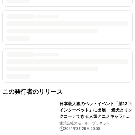
この発行者のリリース
日本最大級のペットイベント「第13回
インターペット」に出展 愛犬とリン
クコーデできる人気アニメキャラTシ
ャツなど展示
株式会社スモール・プラネット
2024年3月29日 10:00