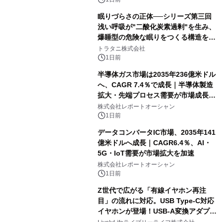
眠りづらさの正体──シリーズ第三回
浅い呼吸が"二酸化炭素過剰"を生み、
爆睡型の危険な眠りをつくる構造を解
説
トラタニ株式会社
1日前
半導体ガス市場は2035年236億米ドル
へ、CAGR 7.4％で成長｜半導体製造
拡大・先端プロセス需要が市場成長を
加速
株式会社レポートオーシャン
1日前
データコンバータIC市場、2035年141
億米ドルへ成長｜CAGR6.4％、AI・
5G・IoT需要が市場拡大を加速
株式会社レポートオーシャン
1日前
Z世代で広がる「有線イヤホン再注
目」の流れに対応。USB Type-C対応
イヤホンが登場！USB-A変換アダプタ
ー付きでスマホからパソコンまで幅広