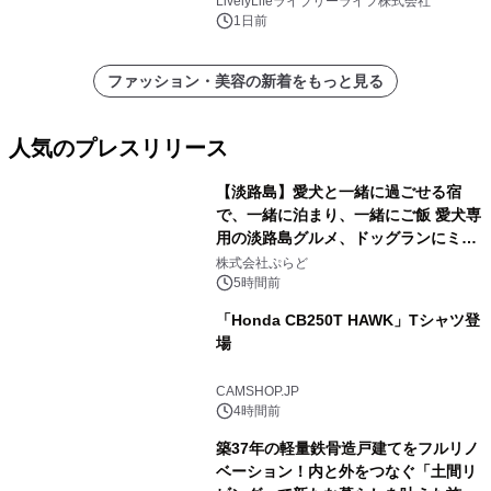
LivelyLifeライブリーライフ株式会社
く活用可能
1日前
ファッション・美容の新着をもっと見る
人気のプレスリリース
【淡路島】愛犬と一緒に過ごせる宿
で、一緒に泊まり、一緒にご飯 愛犬専
用の淡路島グルメ、ドッグランにミニ
1
プール グランピングとトレーラーハウ
株式会社ぷらど
スの2施設で
5時間前
「Honda CB250T HAWK」Tシャツ登
場
2
CAMSHOP.JP
4時間前
築37年の軽量鉄骨造戸建てをフルリノ
ベーション！内と外をつなぐ「土間リ