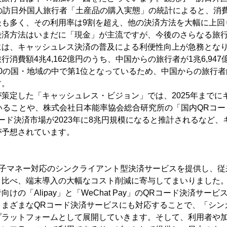
」の訪日外国人旅行者「土産品の購入実態」の統計によると、消
最も多く、その利用率は9割を超え、他の決済方法を大幅に上回
決済方法はいまだに「現金」が主流ですが、今後のさらなる旅
には、キャッシュレス決済の普及による利便性向上が急務とな
費額4兆4,162億円のうち、中国からの旅行者が1兆6,947億
0の国・地域の中で第1位となっているため、中国からの旅行
す。
策定した「キャッシュレス・ビジョン」では、2025年までに
いることや、株式会社日本能率協会総合研究所の「国内QRコ
ード決済市場が2023年に8兆円規模になると推計されるなど
が予想されています。
電子マネー対応のシンクライアント型決済サービスを提供し、従
と比べ、端末導入の大幅なコスト削減に寄与してまいりました
の「Alipay」と「WeChat Pay」のQRコード決済サー
さまざまなQRコード決済サービスにも対応することで、「シン
プラットフォームとして展開していきます。そして、利用者や