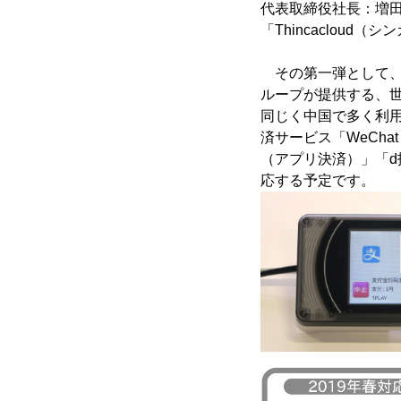
代表取締役社長：増田
「Thincaclou
その第一弾として、2
ループが提供する、世
同じく中国で多く利用
済サービス「WeCha
（アプリ決済）」「d払
応する予定です。