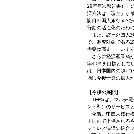
29年年次報告書）
済方法は「現金」が
訪日外国人旅行者の
行動の活性化のため
また、訪日外国人旅行消
で、調査対象である2
需要は高まっていま
さらに経済産業省が
率40％を目標として
は、日本国内のQRコ
場は今後一層の拡大
【今後の展開】
TFPSは、マルチ
ント型）のサービス
今後、中国人旅行者向け
本国内で提供される
シュレス決済の統合