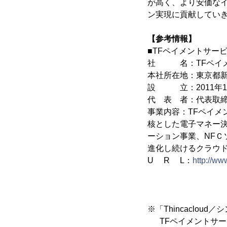
が高く、より安価な
ン実現に貢献してい
【参考情報】
■TFペイメントサー
社 名：TFペイメ
本社所在地：東京都新宿
設 立：2011年1
代 表 者：代表取締
事業内容：TFペイ
核とした電子マネー
ーション事業、NF
進化し続けるクラウ
U R L：
http://ww
※「Thincacloud
TFペイメントサー