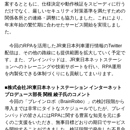
案するとともに、仕様決定や動作検証をスピーディに行う
だけでなく、厳しいセキュリティ対策基準を満たすための
関係各所との連絡・調整にも協力しました。これにより、
年末年始の繁忙期に合わせたサービス開始を実現しまし
た。
今回のRPAを活用したJR東日本列車運行情報のTwitter
配信は、その他の路線にも提供範囲を拡大していく予定で
す。また、ブレインパッドは、JR東日本ネットステーシ
ョンへのトレーニングや技術サポートを行い、RPA運用
を内製化できる体制づくりにも貢献してまいります。
■株式会社JR東日本ネットステーション インターネット
プロデュース部長 関根 綾子氏のコメント
今回の「ブレインロボ（BrainRobo）」の検討段階から
導入までは非常にタイトなスケジュールでしたが、ブレイ
ンパッドの皆さんにはRPAに関する豊富な知見を元に多
くのご支援をいただき、無事目標どおりの期日でサービス
を開始することができました。検証段階で発生した不具合