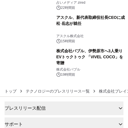
ングを発表
占いメディア zired
22時間前
アスクル、新代表取締役社長CEOに成
松 岳志が就任
5
アスクル株式会社
15時間前
株式会社バブル、伊勢原市へ3人乗り
EVトゥクトゥク 「VIVEL COCO」を
寄贈
6
株式会社バブル
19時間前
トップ
テクノロジーのプレスリリース一覧
株式会社ブレイ
プレスリリース配信
サポート