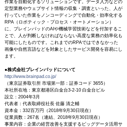
作業を自動化するソリューションです。データ入力などの
定型業務やウェブサイト情報の収集・調査といった、人が
行っていた作業をノンコーディングで自動化・効率化する
RPA（ロボティック・プロセス・オートメーション）
に、ブレインパッドのAIや機械学習技術などを付加するこ
とで、人が判断しなければならない高度な業務の効率化も
可能にしたものです。これまでのRPAではできなかった
画像や自然言語などを対象としたサービス開発を容易にし
ます。
●株式会社ブレインパッドについて
http://www.brainpad.co.jp/
（東京証券取引所 市場第一部：証券コード 3655）
本社所在地：東京都港区白金台3-2-10 白金台ビル
設立：2004年3月
代表者：代表取締役社長 佐藤 清之輔
資本金：332百万円（2018年9月30日現在）
従業員数：267名（連結、2018年9月30日現在）
事業内容：企業の経営改善を支援するビッグデータ活用サ