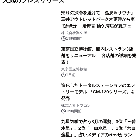
人気のプレスリリース
帰りの渋滞を避けて「温泉＆サウナ」
三井アウトレットパーク木更津から車
で約5分 湯舞音 袖ケ浦店が夏フェア
1
メニューを提供
株式会社楽久屋
19時間前
東京国立博物館、館内レストラン3店
舗をリニューアル 各店舗の詳細を発
表！
2
東京国立博物館
1日前
進化したトータルステーションのエン
トリーモデル 『GM-120シリーズ』を
発売
3
株式会社トプコン
16時間前
九星気学で占う8月の運勢、3位「三碧
木星」、2位「一白水星」、1位「六白
金星」。占いメディアのziredがランキ
4