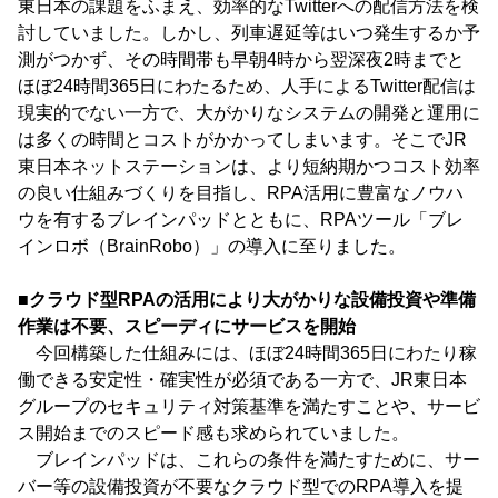
東日本の課題をふまえ、効率的なTwitterへの配信方法を検
討していました。しかし、列車遅延等はいつ発生するか予
測がつかず、その時間帯も早朝4時から翌深夜2時までと
ほぼ24時間365日にわたるため、人手によるTwitter配信は
現実的でない一方で、大がかりなシステムの開発と運用に
は多くの時間とコストがかかってしまいます。そこでJR
東日本ネットステーションは、より短納期かつコスト効率
の良い仕組みづくりを目指し、RPA活用に豊富なノウハ
ウを有するブレインパッドとともに、RPAツール「ブレ
インロボ（BrainRobo）」の導入に至りました。
■クラウド型RPAの活用により大がかりな設備投資や準備
作業は不要、スピーディにサービスを開始
今回構築した仕組みには、ほぼ24時間365日にわたり稼
働できる安定性・確実性が必須である一方で、JR東日本
グループのセキュリティ対策基準を満たすことや、サービ
ス開始までのスピード感も求められていました。
ブレインパッドは、これらの条件を満たすために、サー
バー等の設備投資が不要なクラウド型でのRPA導入を提