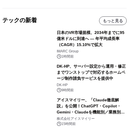
テックの新着
もっと見る
日本のVR市場規模、2034年までに95
億米ドルに到達へ ― 年平均成長率
（CAGR）15.10%で拡大
IMARC Group
1時間前
DK-HP、サーバー設定から運用・修正
までワンストップで対応するホームペ
ージ制作請負サービスを提供中
DK-HP
9時間前
アイスマイリー、「Claude徹底解
説」を公開！ChatGPT・Copilot・
Gemini・Claudeを機能別／業務別に
比較―自社に合う生成AIの選び方がわ
株式会社アイスマイリー
かる実践ガイド
15時間前