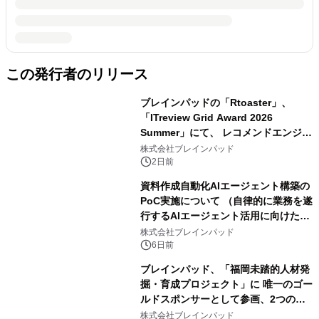
この発行者のリリース
ブレインパッドの「Rtoaster」、
「ITreview Grid Award 2026
Summer」にて、 レコメンドエンジン
部門およびDMPツール部門の最高位
株式会社ブレインパッド
「Leader」を23期連続受賞
2日前
資料作成自動化AIエージェント構築の
PoC実施について （自律的に業務を遂
行するAIエージェント活用に向けた取
組み）
株式会社ブレインパッド
6日前
ブレインパッド、「福岡未踏的人材発
掘・育成プロジェクト」に 唯一のゴー
ルドスポンサーとして参画、2つの開
発課題で異能の発掘を開始
株式会社ブレインパッド