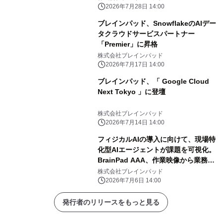
2026年7月28日 14:00
ブレインパッド、SnowflakeのAIデー
タクラウドサービスパートナー
「Premier」に昇格
株式会社ブレインパッド
2026年7月17日 14:00
ブレインパッド、「 Google Cloud
Next Tokyo 」に登壇
株式会社ブレインパッド
2026年7月14日 14:00
フィジカルAIの導入に向けて、現場特
化型AIエージェントが課題を可視化。
BrainPad AAA、作業映像から業務改
善を支援する「COROKO Analytics」
株式会社ブレインパッド
を提供開始
2026年7月6日 14:00
発行者のリリースをもっと見る