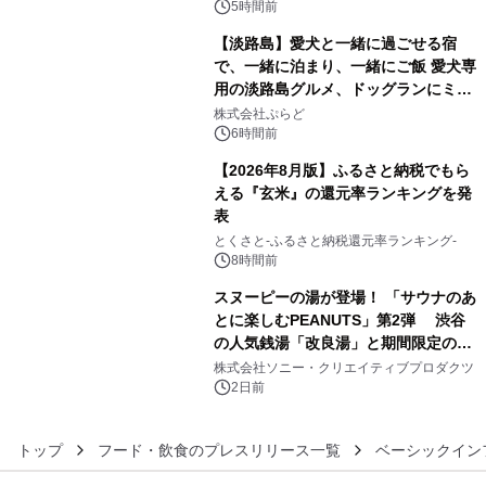
5時間前
【淡路島】愛犬と一緒に過ごせる宿
で、一緒に泊まり、一緒にご飯 愛犬専
用の淡路島グルメ、ドッグランにミニ
4
プール グランピングとトレーラーハウ
株式会社ぷらど
スの2施設で
6時間前
【2026年8月版】ふるさと納税でもら
える『玄米』の還元率ランキングを発
表
5
とくさと-ふるさと納税還元率ランキング-
8時間前
スヌーピーの湯が登場！ 「サウナのあ
とに楽しむPEANUTS」第2弾 渋谷
の人気銭湯「改良湯」と期間限定のコ
6
ラボレーション サウナイキタイコラ
株式会社ソニー・クリエイティブプロダクツ
ボグッズも発売決定！
2日前
トップ
フード・飲食のプレスリリース一覧
ベーシックイン