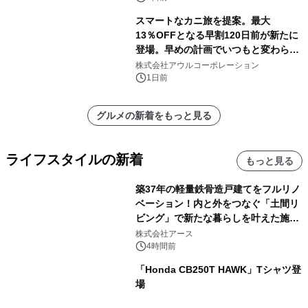
スマートなカニ旅を提案。最大
13％OFFとなる早割120日前が新たに
登場。早めの計画でいつもと変わらぬ
大人の冬旅を。ー夕日ヶ浦温泉「佳松
株式会社アウルコーポレーション
苑 別邸ふうか」ー
1日前
グルメの新着をもっと見る
ライフスタイルの新着
もっと見る
築37年の軽量鉄骨造戸建てをフルリノ
ベーション！内と外をつなぐ「土間リ
ビング」で新たな暮らしを叶えた施工
事例を株式会社アースが公開
株式会社アース
4時間前
「Honda CB250T HAWK」Tシャツ登
場