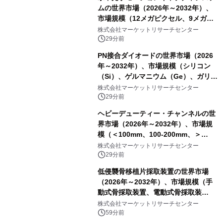
ムの世界市場（2026年～2032年）、
市場規模（12メガピクセル、9メガピ
クセル、4メガピクセル、2メガピクセ
株式会社マーケットリサーチセンター
ル、その他）・分析レポートを発表
29分前
PN接合ダイオードの世界市場（2026
年～2032年）、市場規模（シリコン
（Si）、ゲルマニウム（Ge）、ガリウ
ムヒ素（GaAs）、炭化ケイ素
株式会社マーケットリサーチセンター
（SiC）、窒化ガリウム（GaN））・
29分前
分析レポートを発表
ヘビーデューティー・チャンネルの世
界市場（2026年～2032年）、市場規
模（＜100mm、100-200mm、＞
200mm）・分析レポートを発表
株式会社マーケットリサーチセンター
29分前
低侵襲骨移植片採取装置の世界市場
（2026年～2032年）、市場規模（手
動式骨採取装置、電動式骨採取装
置）・分析レポートを発表
株式会社マーケットリサーチセンター
59分前