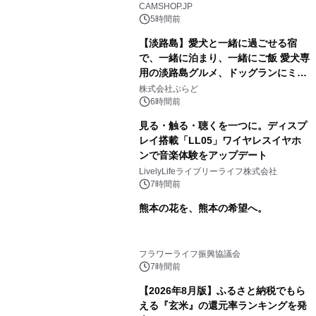
CAMSHOP.JP
5時間前
【淡路島】愛犬と一緒に過ごせる宿
で、一緒に泊まり、一緒にご飯 愛犬専
用の淡路島グルメ、ドッグランにミニ
プール グランピングとトレーラーハウ
株式会社ぷらど
スの2施設で
6時間前
見る・触る・聴くを一つに。ディスプ
レイ搭載「LL05」ワイヤレスイヤホ
ンで音楽体験をアップデート
LivelyLifeライブリーライフ株式会社
7時間前
熊本の花を、熊本の希望へ。
フラワーライフ振興協議会
7時間前
【2026年8月版】ふるさと納税でもら
える『玄米』の還元率ランキングを発