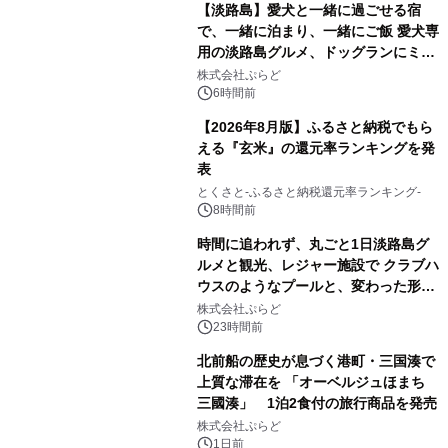
【淡路島】愛犬と一緒に過ごせる宿
で、一緒に泊まり、一緒にご飯 愛犬専
用の淡路島グルメ、ドッグランにミニ
プール グランピングとトレーラーハウ
株式会社ぷらど
スの2施設で
6時間前
【2026年8月版】ふるさと納税でもら
える『玄米』の還元率ランキングを発
表
とくさと-ふるさと納税還元率ランキング-
8時間前
時間に追われず、丸ごと1日淡路島グ
ルメと観光、レジャー施設で クラブハ
ウスのようなプールと、変わった形の
サウナも 「THE BOXY AWAJI」のお
株式会社ぷらど
得な素泊まり連泊プランで
23時間前
北前船の歴史が息づく港町・三国湊で
上質な滞在を 「オーベルジュほまち
三國湊」 1泊2食付の旅行商品を発売
株式会社ぷらど
1日前