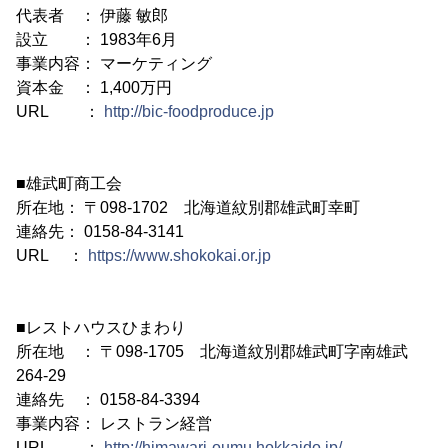
代表者 ： 伊藤 敏郎
設立 ： 1983年6月
事業内容： マーケティング
資本金 ： 1,400万円
URL ：
http://bic-foodproduce.jp
■雄武町商工会
所在地： 〒098-1702 北海道紋別郡雄武町幸町
連絡先： 0158-84-3141
URL ：
https://www.shokokai.or.jp
■レストハウスひまわり
所在地 ： 〒098-1705 北海道紋別郡雄武町字南雄武
264-29
連絡先 ： 0158-84-3394
事業内容： レストラン経営
URL ：
http://himawari-oumu.hokkaido.jp/