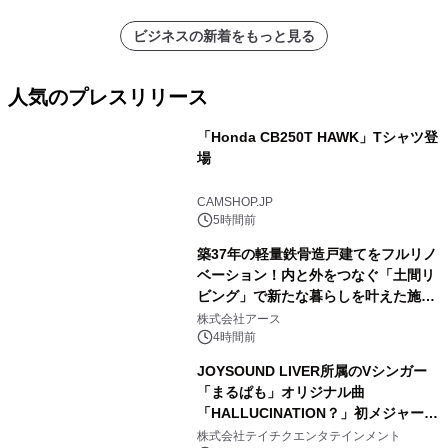
ビジネスの新着をもっと見る
人気のプレスリリース
「Honda CB250T HAWK」Tシャツ登
場
1
CAMSHOP.JP
5時間前
築37年の軽量鉄骨造戸建てをフルリノ
ベーション！内と外をつなぐ「土間リ
ビング」で新たな暮らしを叶えた施工
2
事例を株式会社アースが公開
株式会社アース
4時間前
JOYSOUND LIVER所属のVシンガー
「まるぱも」オリジナル曲
「HALLUCINATION？」初メジャー配
3
信リリース決定！
株式会社テイチクエンタテインメント