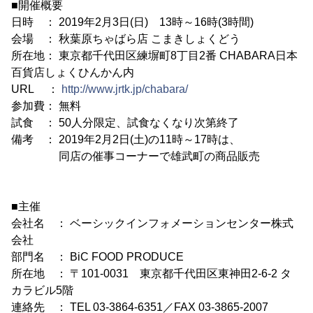
■開催概要
日時 ： 2019年2月3日(日) 13時～16時(3時間)
会場 ： 秋葉原ちゃばら店 こまきしょくどう
所在地： 東京都千代田区練塀町8丁目2番 CHABARA日本
百貨店しょくひんかん内
URL ：
http://www.jrtk.jp/chabara/
参加費： 無料
試食 ： 50人分限定、試食なくなり次第終了
備考 ： 2019年2月2日(土)の11時～17時は、
同店の催事コーナーで雄武町の商品販売
■主催
会社名 ： ベーシックインフォメーションセンター株式
会社
部門名 ： BiC FOOD PRODUCE
所在地 ： 〒101-0031 東京都千代田区東神田2-6-2 タ
カラビル5階
連絡先 ： TEL 03-3864-6351／FAX 03-3865-2007