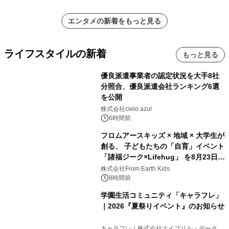
エンタメの新着をもっと見る
ライフスタイルの新着
もっと見る
優良派遣事業者の認定状況を大手8社
分照合、優良派遣会社ランキング6選
を公開
株式会社cielo azul
6時間前
フロムアースキッズ × 地域 × 大学生が
創る、 子どもたちの「自育」イベント
「諸福ジーク×Lifehug」 を8月23日
(日)開催
株式会社From Earth Kids
8時間前
学園生活コミュニティ「キャラフレ」
｜2026『夏祭りイベント』のお知らせ
キャラフレ｜株式会社エイプリル・データ・