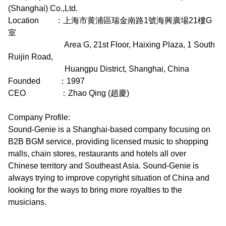
(Shanghai) Co.,Ltd.
Location ：上海市黄浦區瑞金南路1號海興廣場21樓G
室
Area G, 21st Floor, Haixing Plaza, 1 South
Ruijin Road,
Huangpu District, Shanghai, China
Founded ：1997
CEO ：Zhao Qing (趙慶)
Company Profile:
Sound-Genie is a Shanghai-based company focusing on
B2B BGM service, providing licensed music to shopping
malls, chain stores, restaurants and hotels all over
Chinese territory and Southeast Asia. Sound-Genie is
always trying to improve copyright situation of China and
looking for the ways to bring more royalties to the
musicians.