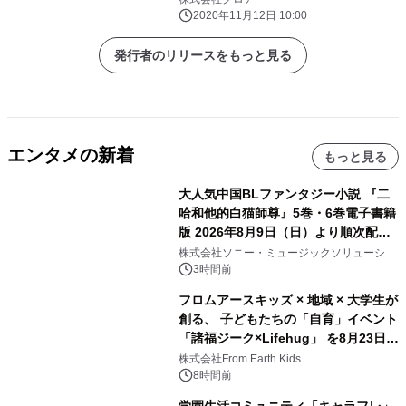
子役、鬼頭明里がASMR朗読で出演！
2020年11月12日 10:00
発行者のリリースをもっと見る
エンタメの新着
もっと見る
大人気中国BLファンタジー小説 『二
哈和他的白猫師尊』5巻・6巻電子書籍
版 2026年8月9日（日）より順次配信
開始
株式会社ソニー・ミュージックソリューショ
ンズ
3時間前
フロムアースキッズ × 地域 × 大学生が
創る、 子どもたちの「自育」イベント
「諸福ジーク×Lifehug」 を8月23日
(日)開催
株式会社From Earth Kids
8時間前
学園生活コミュニティ「キャラフレ」