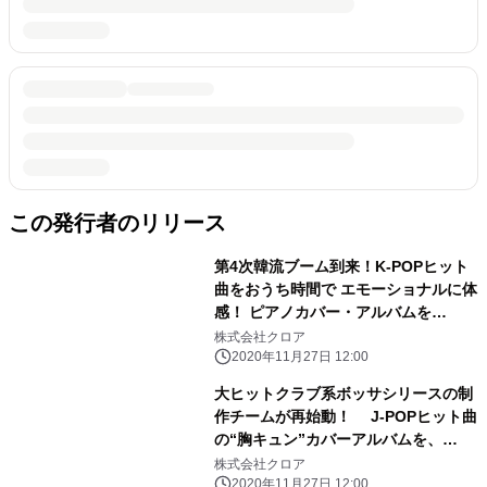
この発行者のリリース
第4次韓流ブーム到来！K-POPヒット
曲をおうち時間で エモーショナルに体
感！ ピアノカバー・アルバムを
【Sugar Candy】から配信開始。
株式会社クロア
2020年11月27日 12:00
大ヒットクラブ系ボッサシリースの制
作チームが再始動！ J-POPヒット曲
の“胸キュン”カバーアルバムを、
【Sugar Candy】から配信開始。
株式会社クロア
2020年11月27日 12:00