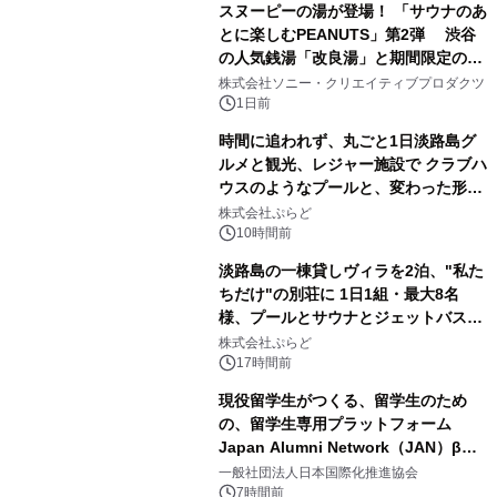
スヌーピーの湯が登場！ 「サウナのあ
とに楽しむPEANUTS」第2弾 渋谷
の人気銭湯「改良湯」と期間限定のコ
1
ラボレーション サウナイキタイコラ
株式会社ソニー・クリエイティブプロダクツ
ボグッズも発売決定！
1日前
時間に追われず、丸ごと1日淡路島グ
ルメと観光、レジャー施設で クラブハ
ウスのようなプールと、変わった形の
2
サウナも 「THE BOXY AWAJI」のお
株式会社ぷらど
得な素泊まり連泊プランで
10時間前
淡路島の一棟貸しヴィラを2泊、"私た
ちだけ"の別荘に 1日1組・最大8名
様、プールとサウナとジェットバス付
3
きで Villa Mon Temps AWAJIの連泊
株式会社ぷらど
素泊りプラン
17時間前
現役留学生がつくる、留学生のため
の、留学生専用プラットフォーム
Japan Alumni Network（JAN）β版
4
をリリース
一般社団法人日本国際化推進協会
7時間前