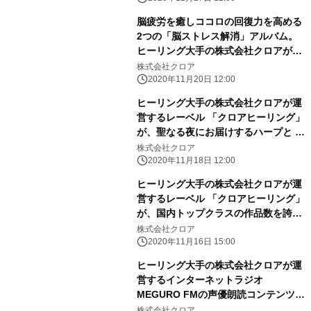
脳疲労を癒しココロの回復力を高める
2つの「脳ストレス解消」アルバム。
ヒーリング大手の株式会社クロアが運
営する レーベル「クロアヒーリング」
株式会社クロア
より配信開始。
2020年11月20日 12:00
ヒーリング大手の株式会社クロアが運
営するレーベル 「クロアヒーリング」
が、聖なる夜にお届けするハープと ヴ
ァイオリンによる癒しのクリスマス・
株式会社クロア
アルバムを配信開始。
2020年11月18日 12:00
ヒーリング大手の株式会社クロアが運
営するレーベル 「クロアヒーリング」
が、国内トップクラスの作品数を誇る
動画配信サービス「DMM.com」によ
株式会社クロア
る4K画質動画配信サービスにて ヒー
2020年11月16日 15:00
リングに特化した美しい映像と音楽に
ヒーリング大手の株式会社クロアが運
よる 高画質4K動画を期間限定で無料
営するインターネットラジオ
公開！
MEGURO FMの声優朗読コンテンツ
「よみほぐ」に 「鬼滅の刃」竈門禰豆
株式会社クロア