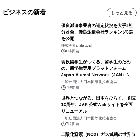
ビジネスの新着
もっと見る
優良派遣事業者の認定状況を大手8社
分照合、優良派遣会社ランキング6選
を公開
株式会社cielo azul
6時間前
現役留学生がつくる、留学生のため
の、留学生専用プラットフォーム
Japan Alumni Network（JAN）β版
をリリース
一般社団法人日本国際化推進協会
7時間前
世界とつながる、日本をひらく。 創立
13周年、JAPI公式Webサイトを全面
リニューアル
一般社団法人日本国際化推進協会
7時間前
二酸化窒素（NO2）ガス滅菌の世界市