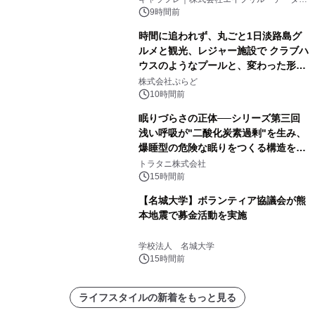
デザインズ
9時間前
時間に追われず、丸ごと1日淡路島グ
ルメと観光、レジャー施設で クラブハ
ウスのようなプールと、変わった形の
サウナも 「THE BOXY AWAJI」のお
株式会社ぷらど
得な素泊まり連泊プランで
10時間前
眠りづらさの正体──シリーズ第三回
浅い呼吸が"二酸化炭素過剰"を生み、
爆睡型の危険な眠りをつくる構造を解
説
トラタニ株式会社
15時間前
【名城大学】ボランティア協議会が熊
本地震で募金活動を実施
学校法人 名城大学
15時間前
ライフスタイルの新着をもっと見る