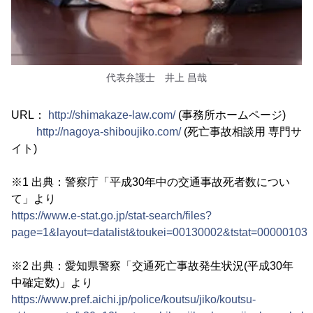
代表弁護士 井上 昌哉
URL：
http://shimakaze-law.com/
(事務所ホームページ)
http://nagoya-shiboujiko.com/
(死亡事故相談用 専門サ
イト)
※1 出典：警察庁「平成30年中の交通事故死者数につい
て」より
https://www.e-stat.go.jp/stat-search/files?
page=1&layout=datalist&toukei=00130002&tstat=0000010
※2 出典：愛知県警察「交通死亡事故発生状況(平成30年
中確定数)」より
https://www.pref.aichi.jp/police/koutsu/jiko/koutsu-