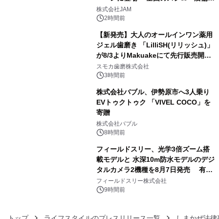
3
GR 4車種の FUNBOO(ミニカー)付き
株式会社JAM
メニューが展開されます
2時間前
【新発売】大人のオールインワン薬用
ジェル歯磨き 「LilliSH(リリッシュ)」
が8/3よりMakuakeにて先行販売開
4
始！
スモカ歯磨株式会社
3時間前
株式会社バブル、伊勢原市へ3人乗り
EVトゥクトゥク 「VIVEL COCO」を
寄贈
5
株式会社バブル
8時間前
フィールドスリー、光学3倍ズーム搭
載モデルと 水深10m防水モデルのデジ
タルカメラ2機種を8月7日発売 有効
6
約1300万画素、用途別に選べるコンデ
フィールドスリー株式会社
ジ新登場
9時間前
トップ
ライフスタイルのプレスリリース一覧
しまかぜ法律