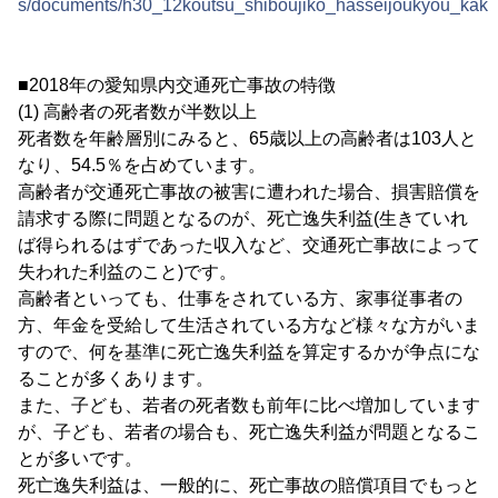
s/documents/h30_12koutsu_shiboujiko_hasseijoukyou_kakut
■2018年の愛知県内交通死亡事故の特徴
(1) 高齢者の死者数が半数以上
死者数を年齢層別にみると、65歳以上の高齢者は103人と
なり、54.5％を占めています。
高齢者が交通死亡事故の被害に遭われた場合、損害賠償を
請求する際に問題となるのが、死亡逸失利益(生きていれ
ば得られるはずであった収入など、交通死亡事故によって
失われた利益のこと)です。
高齢者といっても、仕事をされている方、家事従事者の
方、年金を受給して生活されている方など様々な方がいま
すので、何を基準に死亡逸失利益を算定するかが争点にな
ることが多くあります。
また、子ども、若者の死者数も前年に比べ増加しています
が、子ども、若者の場合も、死亡逸失利益が問題となるこ
とが多いです。
死亡逸失利益は、一般的に、死亡事故の賠償項目でもっと