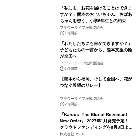
「私にも、お花を届けることはできま
すか？」熊本のおじいちゃん、おばあ
ちゃんを想う、小学6年生との約束
フラワーライフ振興協議会
1時間前
「わたしたちにも何かできますか？」
子どもたちの一言から、熊本支援の輪
が全国へ
フラワーライフ振興協議会
1時間前
【熊本から福岡、そして全国へ。花が
つなぐ希望のリレー】
フラワーライフ振興協議会
2時間前
『Karous -The Blur of Re:venant-
New Order』 2027年1月発売予定！
クラウドファンディングを8月8日より
開始
株式会社RS34