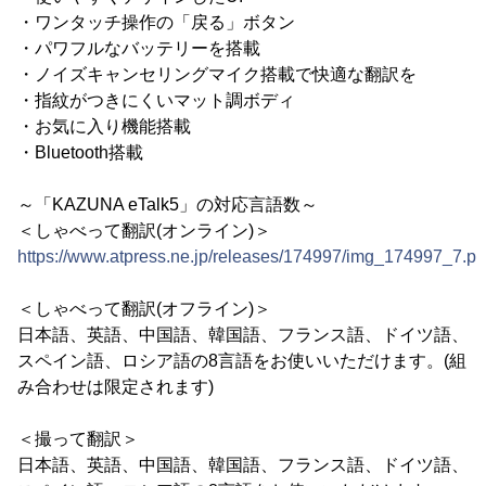
・ワンタッチ操作の「戻る」ボタン
・パワフルなバッテリーを搭載
・ノイズキャンセリングマイク搭載で快適な翻訳を
・指紋がつきにくいマット調ボディ
・お気に入り機能搭載
・Bluetooth搭載
～「KAZUNA eTalk5」の対応言語数～
＜しゃべって翻訳(オンライン)＞
https://www.atpress.ne.jp/releases/174997/img_174997_7.p
＜しゃべって翻訳(オフライン)＞
日本語、英語、中国語、韓国語、フランス語、ドイツ語、
スペイン語、ロシア語の8言語をお使いいただけます。(組
み合わせは限定されます)
＜撮って翻訳＞
日本語、英語、中国語、韓国語、フランス語、ドイツ語、