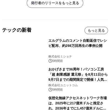
発行者のリリースをもっと見る
テックの新着
もっと見る
エルグラムのコメント自動返信でレシ
ピ配布、約298万回再生の事例公開
株式会社ミショナ
5時間前
おかげさまで36周年！パソコン工房
「超 創業感謝 還元祭」を8月11日から
9月7日までの期間限定で開催！人気の
ゲーミングPCや高性能ノートPCなど
株式会社ユニットコム
対象iiyama PCのご購入で最大3万円分
5時間前
相当を還元
仮想化無線アクセスネットワーク市場
は、2025年に217億米ドルと推定さ
れ、2036年までに1,457億米ドルに達