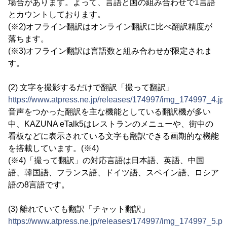
場合があります。よって、言語と国の組み合わせで1言語
とカウントしております。
(※2)オフライン翻訳はオンライン翻訳に比べ翻訳精度が
落ちます。
(※3)オフライン翻訳は言語数と組み合わせが限定されま
す。
(2) 文字を撮影するだけで翻訳「撮って翻訳」
https://www.atpress.ne.jp/releases/174997/img_174997_4.jp
音声をつかった翻訳を主な機能としている翻訳機が多い
中、KAZUNA eTalk5はレストランのメニューや、街中の
看板などに表示されている文字も翻訳できる画期的な機能
を搭載しています。(※4)
(※4)「撮って翻訳」の対応言語は日本語、英語、中国
語、韓国語、フランス語、ドイツ語、スペイン語、ロシア
語の8言語です。
(3) 離れていても翻訳「チャット翻訳」
https://www.atpress.ne.jp/releases/174997/img_174997_5.p