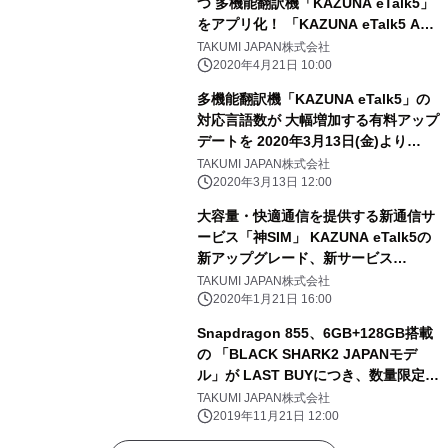
つ 多機能翻訳機「KAZUNA eTalk5」
をアプリ化！ 「KAZUNA eTalk5 APP
for Android」提供開始
TAKUMI JAPAN株式会社
2020年4月21日 10:00
多機能翻訳機「KAZUNA eTalk5」の
対応言語数が 大幅増加する有料アップ
デートを 2020年3月13日(金)より
KAZUNA eSHOPで提供開始 ～しゃ
TAKUMI JAPAN株式会社
べって翻訳が73言語から112言語へ、
2020年3月13日 12:00
撮って翻訳が8言語から55言語へ～
大容量・快適通信を提供する新通信サ
ービス「神SIM」 KAZUNA eTalk5の
新アップグレード、新サービス
BLACK SHARK2の新アクセサリー
TAKUMI JAPAN株式会社
「2 in 1ゲーミングアダプタ」 2020年
2020年1月21日 16:00
1月21日より順次提供開始！
Snapdragon 855、6GB+128GB搭載
の 「BLACK SHARK2 JAPANモデ
ル」が LAST BUYにつき、数量限定で
衝撃プライス39,800円(税別) 11月23
TAKUMI JAPAN株式会社
日(土)11:00よりKAZUNA eSHOPで販
2019年11月21日 12:00
売開始