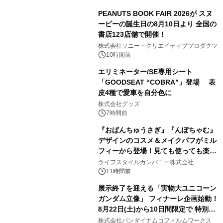
PEANUTS BOOK FAIR 2026が スヌ
ーピーの誕生日の8月10日より 全国の
書店123店舗で開催！
1
株式会社ソニー・クリエイティブプロダクツ
10時間前
エリミネーター/SE専用シート
「GOODSEAT “COBRA”」登場 表
皮4種で愛車を自分色に
2
株式会社グッズ
7時間前
『おぱんちゅうさぎ』『んぽちゃむ』
デザインのコスメ＆メイクパフがミル
フィーから登場！見ても使っても楽し
3
い、ポップでキュートなコレクショ
ライフスタイルカンパニー株式会社
ン。
11時間前
展示終了を迎える「実物大ユニコーン
ガンダム立像」 フィナーレ企画始動！
8月22日(土)から10日間限定で 特別映
4
像『UNICORN GUNDAM Statue ―
株式会社バンダイナムコフィルムワークス