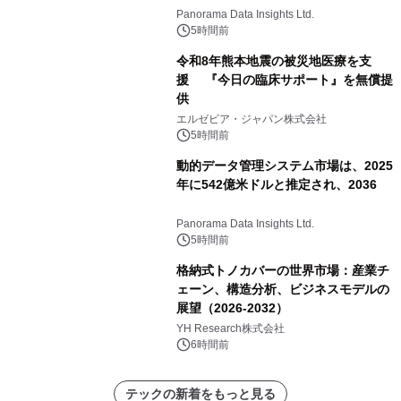
すると予測されており、予測期間
Panorama Data Insights Ltd.
（2026年～2036年）
5時間前
令和8年熊本地震の被災地医療を支
援 『今日の臨床サポート』を無償提
供
エルゼビア・ジャパン株式会社
5時間前
動的データ管理システム市場は、2025
年に542億米ドルと推定され、2036
Panorama Data Insights Ltd.
5時間前
格納式トノカバーの世界市場：産業チ
ェーン、構造分析、ビジネスモデルの
展望（2026-2032）
YH Research株式会社
6時間前
テックの新着をもっと見る