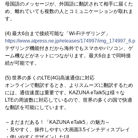
母国語のメッセージが、外国語に翻訳されて相手に届くた
め、離れていても複数の人とコミュニケーションが取れま
す。
(4) 最大6台まで接続可能な「Wi-Fiテザリング」
https://www.atpress.ne.jp/releases/174997/img_174997_6.p
テザリング機能付きだから海外でもスマホやパソコン、ゲ
ーム機などがネットにつながります。最大6台まで同時接
続が可能です。
(5) 世界の多くのLTE(4G)高速通信に対応
オンラインで翻訳するとき、よりスムーズに翻訳するため
には、通信速度は重要です。KAZUNA eTalk5は様々な
LTEの周波数に対応しているので、世界の多くの国で快適
な翻訳を可能にしています。
～まだまだある！「KAZUNA eTalk5」の魅力～
・見やすく、操作しやすい大画面3.5インチディスプレイ
・使いやすくデザインしたUI