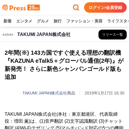
ログイン/会員登録
新着
エンタメ
グルメ
旅行
ファッション・美容
ライフスタ
TAKUMI JAPAN株式会社
リリース一覧
2年間(※) 143カ国ですぐ使える理想の翻訳機
『KAZUNA eTalk5＋グローバル通信(2年)』が
新発売！ さらに新色シャンパンゴールド版も
追加
TAKUMI JAPAN株式会社
商品
2019年1月17日 16:30
TAKUMI JAPAN株式会社(本社：東京都港区、代表取締
役：増田 薫)は、(1)音声翻訳 (2)文字認識翻訳 (3)チャット
翻訳 (4)Wi-Fiテザリング (5)マルチバンド対応の5つの機能