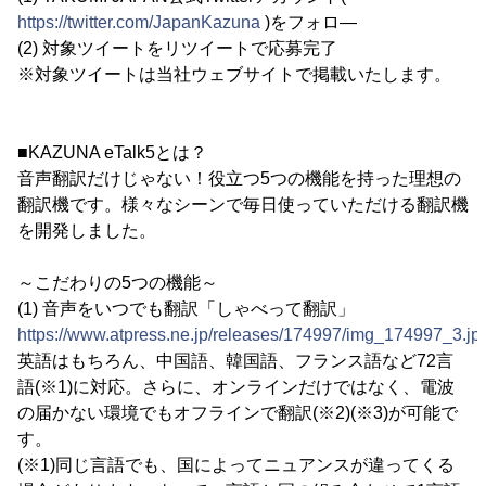
https://twitter.com/JapanKazuna
)をフォロ―
(2) 対象ツイートをリツイートで応募完了
※対象ツイートは当社ウェブサイトで掲載いたします。
■KAZUNA eTalk5とは？
音声翻訳だけじゃない！役立つ5つの機能を持った理想の
翻訳機です。様々なシーンで毎日使っていただける翻訳機
を開発しました。
～こだわりの5つの機能～
(1) 音声をいつでも翻訳「しゃべって翻訳」
https://www.atpress.ne.jp/releases/174997/img_174997_3.jp
英語はもちろん、中国語、韓国語、フランス語など72言
語(※1)に対応。さらに、オンラインだけではなく、電波
の届かない環境でもオフラインで翻訳(※2)(※3)が可能で
す。
(※1)同じ言語でも、国によってニュアンスが違ってくる