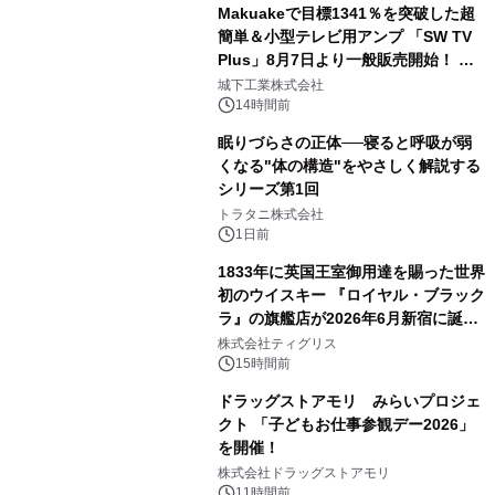
Makuakeで目標1341％を突破した超
簡単＆小型テレビ用アンプ 「SW TV
Plus」8月7日より一般販売開始！ ケ
3
ーブル1本つなぐだけ、テレビの音が
城下工業株式会社
ぐっと豊かに
14時間前
眠りづらさの正体──寝ると呼吸が弱
くなる"体の構造"をやさしく解説する
シリーズ第1回
4
トラタニ株式会社
1日前
1833年に英国王室御用達を賜った世界
初のウイスキー 『ロイヤル・ブラック
ラ』の旗艦店が2026年6月新宿に誕
5
生 バカルディ ジャパンと連携した
株式会社ティグリス
没入型バー「BAR Arca」
15時間前
ドラッグストアモリ みらいプロジェ
クト 「子どもお仕事参観デー2026」
を開催！
6
株式会社ドラッグストアモリ
11時間前