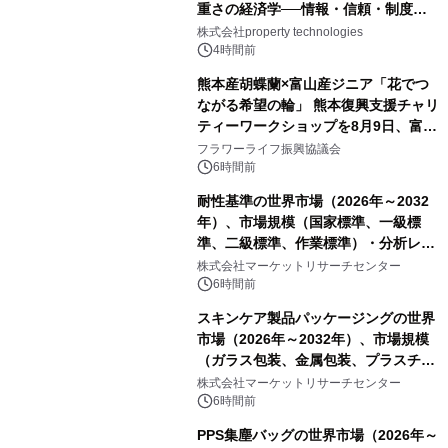
重さの経済学──情報・信頼・制度を
PropTechはどう組み替えるか）｜
株式会社property technologies
PropTech-Lab
4時間前
熊本産胡蝶蘭×富山産ジニア「花でつ
ながる希望の輪」 熊本復興支援チャリ
ティーワークショップを8月9日、富
山・射水で開催
フラワーライフ振興協議会
6時間前
耐性基準の世界市場（2026年～2032
年）、市場規模（国家標準、一級標
準、二級標準、作業標準）・分析レポ
ートを発表
株式会社マーケットリサーチセンター
6時間前
スキンケア製品パッケージングの世界
市場（2026年～2032年）、市場規模
（ガラス包装、金属包装、プラスチッ
ク包装、その他）・分析レポートを発
株式会社マーケットリサーチセンター
表
6時間前
PPS集塵バッグの世界市場（2026年～