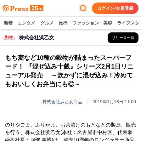
ログイン/会員登録
新着
エンタメ
グルメ
旅行
ファッション・美容
ライフスタ
株式会社浜乙女
リリース一覧
もち麦など10種の穀物が詰まったスーパーフ
ード！ 『混ぜ込み十穀』シリーズ2月1日リニ
ューアル発売 ～炊かずに混ぜ込み！冷めて
もおいしくお弁当にも◎～
株式会社浜乙女
商品
2019年1月16日 11:00
のりやごま、ふりかけ、お茶漬けのもとなどの製造、販売
を行う、株式会社浜乙女(本社：名古屋市中村区、代表取
締役社長：服部 義博)は、発売10周年のロングセラー商品