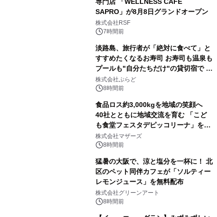
専門店 「WELLNESS CAFE
SAPRO」が8月8日グランドオープン
株式会社RSF
7時間前
淡路島、旅行者が「絶対に食べて」と
すすめたくなるお寿司 お寿司も温泉も
プールも"自分たちだけ"の貸切宿で 1
日1組限定「岩屋温泉 絵島別庭 海と
株式会社ぷらど
森」の握り寿司プラン
8時間前
食品ロス約3,000kgを地域の笑顔へ
40社とともに地域交流を育む 「こど
も食堂フェスタデピッコリーナ」を9
月5日(土)開催
株式会社マザーズ
8時間前
猛暑の大阪で、涼と塩分を一杯に！ 北
区のペット同伴カフェが「ソルティー
レモンジュース」を無料配布
株式会社グリーンアート
8時間前