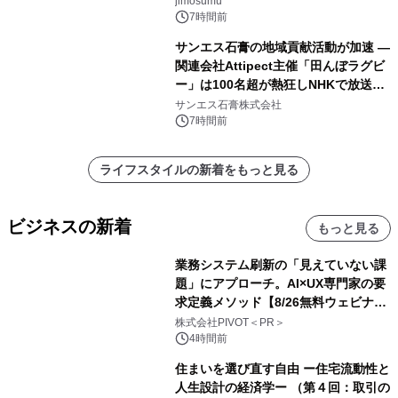
jimosumu
7時間前
サンエス石膏の地域貢献活動が加速 ―
関連会社Attipect主催「田んぼラグビ
ー」は100名超が熱狂しNHKで放送さ
れました。
サンエス石膏株式会社
7時間前
ライフスタイルの新着をもっと見る
ビジネスの新着
もっと見る
業務システム刷新の「見えていない課
題」にアプローチ。AI×UX専門家の要
求定義メソッド【8/26無料ウェビナ
ー】株式会社PIVOT
株式会社PIVOT＜PR＞
4時間前
住まいを選び直す自由 ー住宅流動性と
人生設計の経済学ー （第４回：取引の