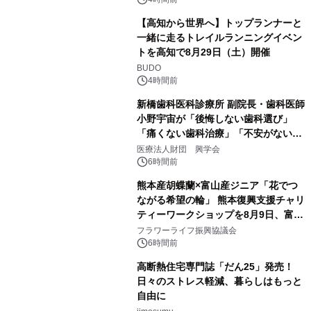
【高知から世界へ】トップランナーと
一緒に走るトレイルランニングイベン
トを高知で8月29日（土）開催
BUDO
4時間前
新橋歯科医科診療所 副院長・歯科医師
小野宇宙が「後悔しない歯科選び」
「痛くない歯科治療」「不安がない治
療計画」をテーマに専門監修
医療法人財団 興学会
6時間前
熊本産胡蝶蘭×富山産ジニア「花でつ
ながる希望の輪」 熊本復興支援チャリ
ティーワークショップを8月9日、富
山・射水で開催
フラワーライフ振興協議会
6時間前
高断熱住宅専門誌「だん25」発売！
日々のストレス軽減、暮らしはもっと
自由に