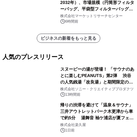
2032年）、市場規模（円筒形フィルタ
ーバッグ、平袋型フィルターバッグ、
プリーツフィルターバッグ、その
株式会社マーケットリサーチセンター
他）・分析レポートを発表
6時間前
ビジネスの新着をもっと見る
人気のプレスリリース
スヌーピーの湯が登場！ 「サウナのあ
とに楽しむPEANUTS」第2弾 渋谷
の人気銭湯「改良湯」と期間限定のコ
1
ラボレーション サウナイキタイコラ
株式会社ソニー・クリエイティブプロダクツ
ボグッズも発売決定！
13時間前
帰りの渋滞を避けて「温泉＆サウナ」
三井アウトレットパーク木更津から車
で約5分 湯舞音 袖ケ浦店が夏フェア
2
メニューを提供
株式会社楽久屋
1日前