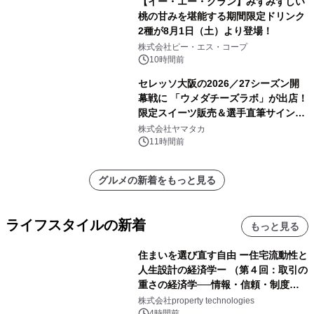
【イー・エー・グラン】みずみずしい
桃の甘みを堪能する期間限定ドリンク
2種が8月1日（土）より登場！
株式会社ピー・エス・コープ
10時間前
セレッソ大阪の2026／27シーズン開
幕戦に 「ウメダチーズラボ」が出店！
限定スイーツ販売＆選手直筆サイング
ッズが当たる抽選会を 8月8日に開催
株式会社ヤマタカ
11時間前
グルメの新着をもっと見る
ライフスタイルの新着
もっと見る
住まいを選び直す自由 ー住宅流動性と
人生設計の経済学ー （第４回：取引の
重さの経済学──情報・信頼・制度を
PropTechはどう組み替えるか）｜
株式会社property technologies
PropTech-Lab
4時間前