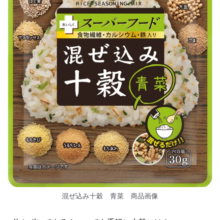
混ぜ込み十穀 青菜 商品画像