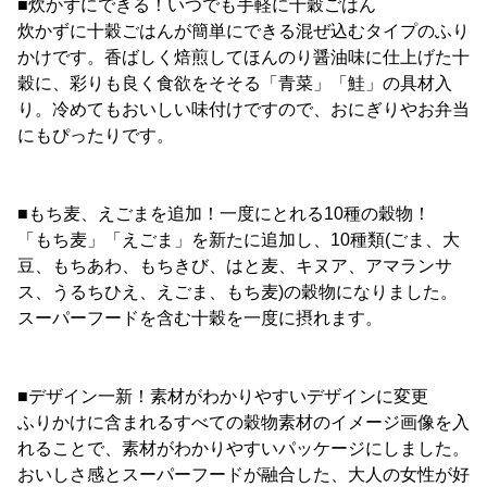
■炊かずにできる！いつでも手軽に十穀ごはん
炊かずに十穀ごはんが簡単にできる混ぜ込むタイプのふり
かけです。香ばしく焙煎してほんのり醤油味に仕上げた十
穀に、彩りも良く食欲をそそる「青菜」「鮭」の具材入
り。冷めてもおいしい味付けですので、おにぎりやお弁当
にもぴったりです。
■もち麦、えごまを追加！一度にとれる10種の穀物！
「もち麦」「えごま」を新たに追加し、10種類(ごま、大
豆、もちあわ、もちきび、はと麦、キヌア、アマランサ
ス、うるちひえ、えごま、もち麦)の穀物になりました。
スーパーフードを含む十穀を一度に摂れます。
■デザイン一新！素材がわかりやすいデザインに変更
ふりかけに含まれるすべての穀物素材のイメージ画像を入
れることで、素材がわかりやすいパッケージにしました。
おいしさ感とスーパーフードが融合した、大人の女性が好