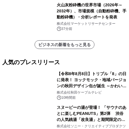
表
火山灰粉砕機の世界市場（2026年～
2032年）、市場規模（自動粉砕機、手
動粉砕機）・分析レポートを発表
株式会社マーケットリサーチセンター
37分前
ビジネスの新着をもっと見る
人気のプレスリリース
【令和8年8月8日】トリプル「8」の日
に発表！ ヨックモック・地域バージョ
ンの秋田デザイン缶が誕生 ～かわいい
1
秋田犬の子犬と秋田の四季と名所を巡
株式会社秋田ケーブルテレビ
るパッケージ～ 9月1日(火)秋田県内で
10時間前
販売開始
スヌーピーの湯が登場！ 「サウナのあ
とに楽しむPEANUTS」第2弾 渋谷
の人気銭湯「改良湯」と期間限定のコ
2
ラボレーション サウナイキタイコラ
株式会社ソニー・クリエイティブプロダクツ