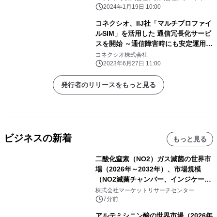
イ・ティー・エックス株式会社、ITXコミュ
2024年1月19日 10:00
ニケーションズ株式会社
コネクシオ、IIJ社「マルチプロファイ
ルSIM」を活用した 通信冗長化サービ
スを開始 ～通信障害時にも安定運用が
可能に～
コネクシオ株式会社
2023年6月27日 11:00
発行者のリリースをもっと見る
ビジネスの新着
もっと見る
二酸化窒素（NO2）ガス滅菌の世界市
場（2026年～2032年）、市場規模
（NO2滅菌チャンバー、インジケータ
ーおよびモニタリングシステム、その
株式会社マーケットリサーチセンター
他）・分析レポートを発表
7分前
アルテミシニン酸の世界市場（2026年