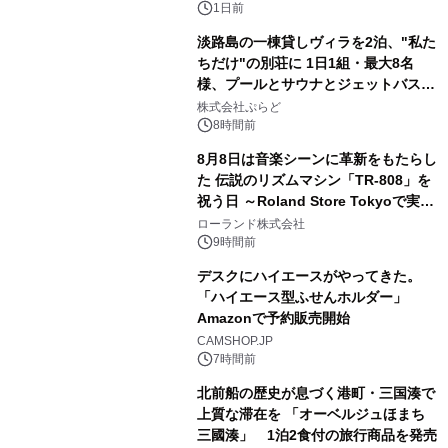
ボグッズも発売決定！
1日前
淡路島の一棟貸しヴィラを2泊、"私た
ちだけ"の別荘に 1日1組・最大8名
様、プールとサウナとジェットバス付
3
きで Villa Mon Temps AWAJIの連泊
株式会社ぷらど
素泊りプラン
8時間前
8月8日は音楽シーンに革新をもたらし
た 伝説のリズムマシン「TR-808」を
祝う日 ～Roland Store Tokyoで実機
4
を展示しての 記念キャンペーンを開
ローランド株式会社
催 英国ラジオ「NTS」の 特別プログ
9時間前
ラムや、「TR-808」を愛する伝説的
デスクにハイエースがやってきた。
アーティストを フィーチャーしたアニ
「ハイエース型ふせんホルダー」
メーションを公開～
Amazonで予約販売開始
5
CAMSHOP.JP
7時間前
北前船の歴史が息づく港町・三国湊で
上質な滞在を 「オーベルジュほまち
三國湊」 1泊2食付の旅行商品を発売