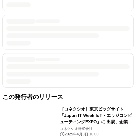
この発行者のリリース
［コネクシオ］東京ビッグサイト
「Japan IT Week IoT・エッジコンピ
ューティングEXPO」に 出展、企業の
製品／サービス価値向上を支援する 新
コネクシオ株式会社
IoTソリューションを展示
2025年4月3日 10:00