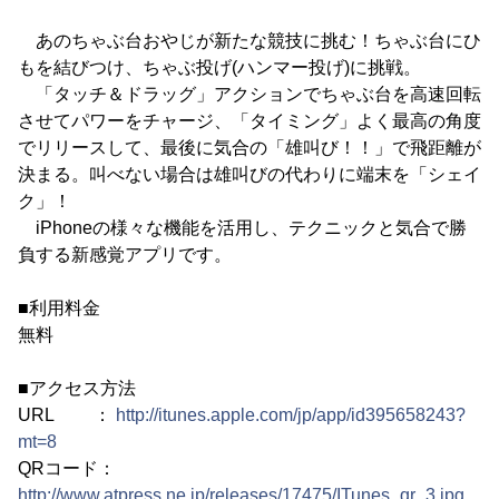
あのちゃぶ台おやじが新たな競技に挑む！ちゃぶ台にひ
もを結びつけ、ちゃぶ投げ(ハンマー投げ)に挑戦。
「タッチ＆ドラッグ」アクションでちゃぶ台を高速回転
させてパワーをチャージ、「タイミング」よく最高の角度
でリリースして、最後に気合の「雄叫び！！」で飛距離が
決まる。叫べない場合は雄叫びの代わりに端末を「シェイ
ク」！
iPhoneの様々な機能を活用し、テクニックと気合で勝
負する新感覚アプリです。
■利用料金
無料
■アクセス方法
URL ：
http://itunes.apple.com/jp/app/id395658243?
mt=8
QRコード：
http://www.atpress.ne.jp/releases/17475/ITunes_qr_3.jpg