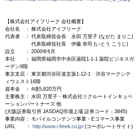
【株式会社アイフリーク 会社概要】
会社名 ： 株式会社アイフリーク
代表者 ： 代表取締役会長 永田 万里子 (ながた まりこ)
代表取締役社長 伊藤 幸司 (いとう こうじ)
設立 ： 2000年6月
本社 ： 福岡県福岡市中央区薬院1-1-1 薬院ビジネスガ
ーデン9階
東京支店： 東京都渋谷区道玄坂1-12-1 渋谷マークシテ
ィウェスト16階
資本金 ： 4億5,820万円
主要株主： 永田 万里子・株式会社リクルートインキュベ
ーションパートナーズ 他
(大阪証券取引所 JASDAQ市場上場 証券コード：3845)
事業内容： モバイルコンテンツ事業・Eコマース事業
URL ：
http://www.i-freek.co.jp/
(コーポレートサイト)