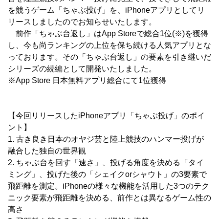
を競うゲーム「ちゃぶ投げ」を、iPhoneアプリとしてリ
リースしましたのでお知らせいたします。
前作「ちゃぶ台返し」はApp Storeで総合1位(※)を獲得
し、今も尚ランキングの上位を保ち続ける人気アプリとな
っております。その「ちゃぶ台返し」の要素を引き継いだ
シリーズの続編として開発いたしました。
※App Store 日本無料アプリ総合にて1位獲得
【今回リリースしたiPhoneアプリ「ちゃぶ投げ」のポイ
ント】
1. 古き良き日本のオヤジ芸と陸上競技のハンマー投げが
融合した独自の世界観
2. ちゃぶ台を回す「速さ」、投げる角度を決める「タイ
ミング」、投げた後の「シェイクorシャウト」の3要素で
飛距離を測定。iPhoneの様々な機能を活用した3つのテク
ニック要素が飛距離を決める、前作とは異なるゲーム性の
高さ