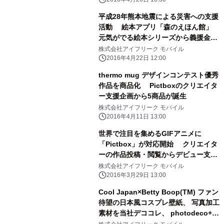
信～
平成28年熊本地震による災害への支援
活動 絵本アプリ「森のえほん館」
元気がでる絵本シリーズから義援金の
寄付を実施
株式会社アイフリーク モバイル
2016年4月22日 12:00
thermo mug デザインコンテスト優秀
作品を商品化 Pictboxのクリエイタ
ー支援企画から5商品が誕生
株式会社アイフリーク モバイル
2016年4月11日 13:00
世界で注目を集めるGIFアニメに
「Pictbox」が対応開始 クリエイタ
ーの作品投稿・閲覧からデビュー支援
まで
株式会社アイフリーク モバイル
2016年3月29日 13:00
Cool Japan×Betty Boop(TM) ファン
待望の日本風コスプレ壁紙、 写真加工
素材を当社デココレ、 photodeco+に
て配信開始！