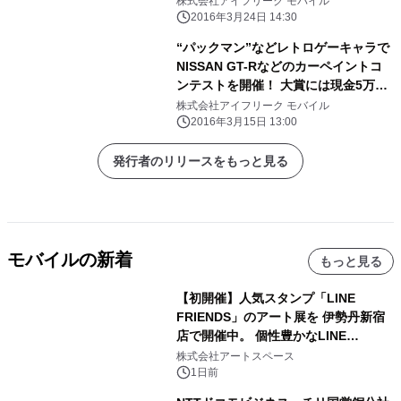
株式会社アイフリーク モバイル
2016年3月24日 14:30
“パックマン”などレトロゲーキャラで
NISSAN GT-Rなどのカーペイントコ
ンテストを開催！ 大賞には現金5万円
や AFTER FIRE Reアイテムをプレゼ
株式会社アイフリーク モバイル
ント
2016年3月15日 13:00
発行者のリリースをもっと見る
モバイルの新着
もっと見る
【初開催】人気スタンプ「LINE
FRIENDS」のアート展を 伊勢丹新宿
店で開催中。 個性豊かなLINE
FRIENDSの仲間たちが インテリアア
株式会社アートスペース
ートとして新たな魅力を発信。
1日前