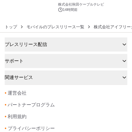
6
秋田犬の子犬と秋田の四季と名所を巡
株式会社秋田ケーブルテレビ
るパッケージ～ 9月1日(火)秋田県内で
14時間前
販売開始
トップ
モバイルのプレスリリース一覧
株式会社アイフリー
プレスリリース配信
サポート
関連サービス
•
運営会社
•
パートナープログラム
•
利用規約
•
プライバシーポリシー