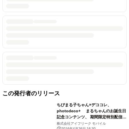
この発行者のリリース
ちびまる子ちゃん×デココレ、
photodeco+ まるちゃんのお誕生日
記念コンテンツ、 期間限定特別配信！
～ゴールデンウィークにも使える スタ
株式会社アイフリーク モバイル
ンプや壁紙、写真加工の限定素材を配
2016年4月26日 16:30