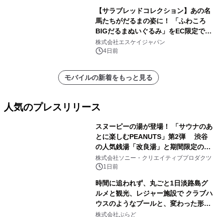
【サラブレッドコレクション】あの名
馬たちがだるまの姿に！ 「ふわころ
BIGだるまぬいぐるみ」をEC限定で受
注販売開始
株式会社エスケイジャパン
4日前
モバイルの新着をもっと見る
人気のプレスリリース
スヌーピーの湯が登場！ 「サウナのあ
とに楽しむPEANUTS」第2弾 渋谷
の人気銭湯「改良湯」と期間限定のコ
1
ラボレーション サウナイキタイコラ
株式会社ソニー・クリエイティブプロダクツ
ボグッズも発売決定！
1日前
時間に追われず、丸ごと1日淡路島グ
ルメと観光、レジャー施設で クラブハ
ウスのようなプールと、変わった形の
2
サウナも 「THE BOXY AWAJI」のお
株式会社ぷらど