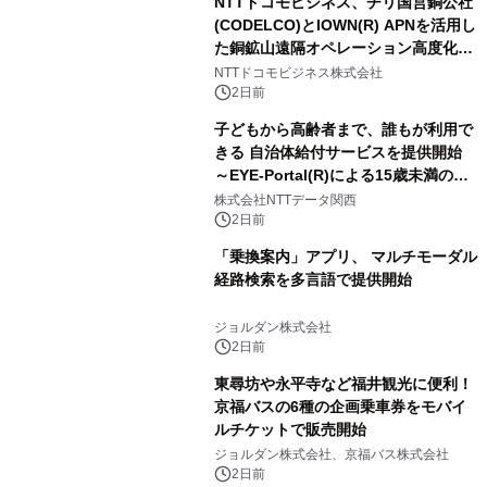
NTTドコモビジネス、チリ国営銅公社
(CODELCO)とIOWN(R) APNを活用し
た銅鉱山遠隔オペレーション高度化に
向けた調査・実証を開始
NTTドコモビジネス株式会社
2日前
子どもから高齢者まで、誰もが利用で
きる 自治体給付サービスを提供開始
～EYE-Portal(R)による15歳未満の本
人認証と デジタルデバイド対策で実現
株式会社NTTデータ関西
～
2日前
「乗換案内」アプリ、 マルチモーダル
経路検索を多言語で提供開始
ジョルダン株式会社
2日前
東尋坊や永平寺など福井観光に便利！
京福バスの6種の企画乗車券をモバイ
ルチケットで販売開始
ジョルダン株式会社、京福バス株式会社
2日前