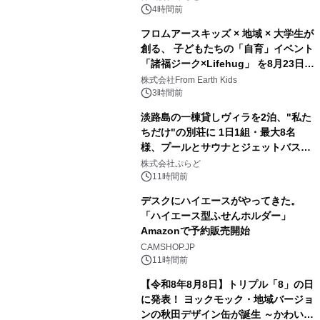
得な素泊まり連泊プランで
4時間前
フロムアースキッズ × 地域 × 大学生が
創る、 子どもたちの「自育」イベント
「諸福ジーク×Lifehug」 を8月23日
3
(日)開催
株式会社From Earth Kids
3時間前
淡路島の一棟貸しヴィラを2泊、"私た
ちだけ"の別荘に 1日1組・最大8名
様、プールとサウナとジェットバス付
4
きで Villa Mon Temps AWAJIの連泊
株式会社ぷらど
素泊りプラン
11時間前
デスクにハイエースがやってきた。
「ハイエース型ふせんホルダー」
Amazonで予約販売開始
5
CAMSHOP.JP
11時間前
【令和8年8月8日】トリプル「8」の日
に発表！ ヨックモック・地域バージョ
ンの秋田デザイン缶が誕生 ～かわいい