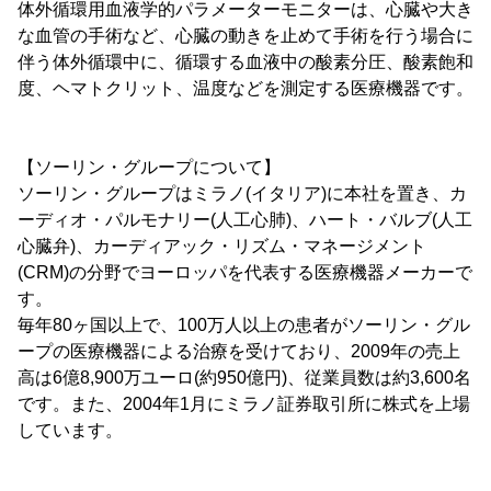
体外循環用血液学的パラメーターモニターは、心臓や大き
な血管の手術など、心臓の動きを止めて手術を行う場合に
伴う体外循環中に、循環する血液中の酸素分圧、酸素飽和
度、ヘマトクリット、温度などを測定する医療機器です。
【ソーリン・グループについて】
ソーリン・グループはミラノ(イタリア)に本社を置き、カ
ーディオ・パルモナリー(人工心肺)、ハート・バルブ(人工
心臓弁)、カーディアック・リズム・マネージメント
(CRM)の分野でヨーロッパを代表する医療機器メーカーで
す。
毎年80ヶ国以上で、100万人以上の患者がソーリン・グル
ープの医療機器による治療を受けており、2009年の売上
高は6億8,900万ユーロ(約950億円)、従業員数は約3,600名
です。また、2004年1月にミラノ証券取引所に株式を上場
しています。