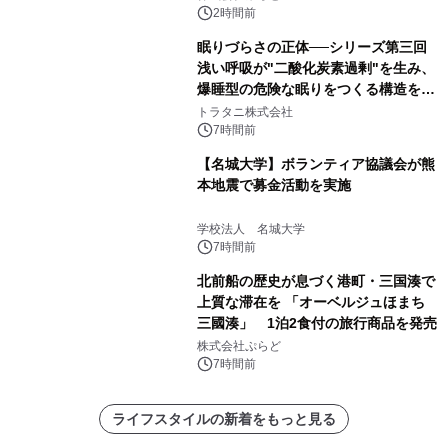
得な素泊まり連泊プランで
2時間前
眠りづらさの正体──シリーズ第三回
浅い呼吸が"二酸化炭素過剰"を生み、
爆睡型の危険な眠りをつくる構造を解
説
トラタニ株式会社
7時間前
【名城大学】ボランティア協議会が熊
本地震で募金活動を実施
学校法人 名城大学
7時間前
北前船の歴史が息づく港町・三国湊で
上質な滞在を 「オーベルジュほまち
三國湊」 1泊2食付の旅行商品を発売
株式会社ぷらど
7時間前
ライフスタイルの新着をもっと見る