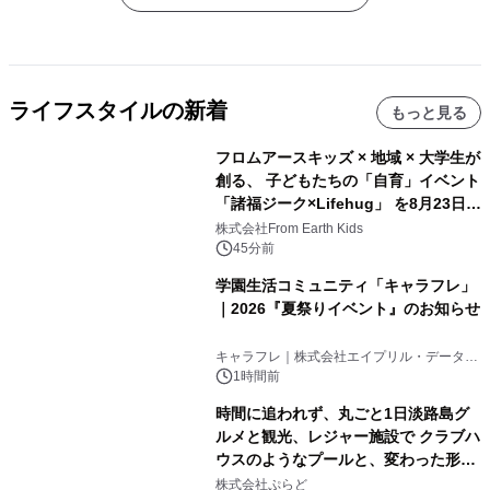
ライフスタイルの新着
もっと見る
フロムアースキッズ × 地域 × 大学生が
創る、 子どもたちの「自育」イベント
「諸福ジーク×Lifehug」 を8月23日
(日)開催
株式会社From Earth Kids
45分前
学園生活コミュニティ「キャラフレ」
｜2026『夏祭りイベント』のお知らせ
キャラフレ｜株式会社エイプリル・データ・
デザインズ
1時間前
時間に追われず、丸ごと1日淡路島グ
ルメと観光、レジャー施設で クラブハ
ウスのようなプールと、変わった形の
サウナも 「THE BOXY AWAJI」のお
株式会社ぷらど