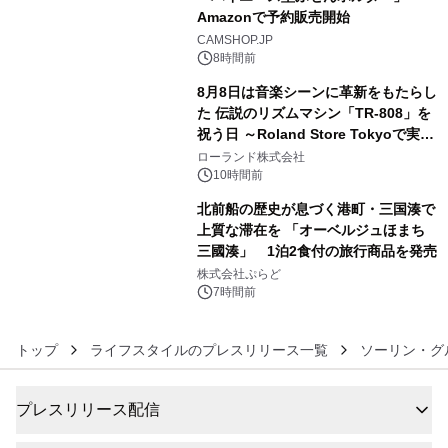
Amazonで予約販売開始
4
CAMSHOP.JP
8時間前
8月8日は音楽シーンに革新をもたらし
た 伝説のリズムマシン「TR-808」を
祝う日 ～Roland Store Tokyoで実機
5
を展示しての 記念キャンペーンを開
ローランド株式会社
催 英国ラジオ「NTS」の 特別プログ
10時間前
ラムや、「TR-808」を愛する伝説的
北前船の歴史が息づく港町・三国湊で
アーティストを フィーチャーしたアニ
上質な滞在を 「オーベルジュほまち
メーションを公開～
三國湊」 1泊2食付の旅行商品を発売
6
株式会社ぷらど
7時間前
トップ
ライフスタイルのプレスリリース一覧
ソーリン・グ
プレスリリース配信