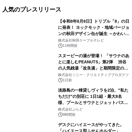
人気のプレスリリース
【令和8年8月8日】トリプル「8」の日
に発表！ ヨックモック・地域バージョ
ンの秋田デザイン缶が誕生 ～かわいい
1
秋田犬の子犬と秋田の四季と名所を巡
株式会社秋田ケーブルテレビ
るパッケージ～ 9月1日(火)秋田県内で
11時間前
販売開始
スヌーピーの湯が登場！ 「サウナのあ
とに楽しむPEANUTS」第2弾 渋谷
の人気銭湯「改良湯」と期間限定のコ
2
ラボレーション サウナイキタイコラ
株式会社ソニー・クリエイティブプロダクツ
ボグッズも発売決定！
1日前
淡路島の一棟貸しヴィラを2泊、"私た
ちだけ"の別荘に 1日1組・最大8名
様、プールとサウナとジェットバス付
3
きで Villa Mon Temps AWAJIの連泊
株式会社ぷらど
素泊りプラン
9時間前
デスクにハイエースがやってきた。
「ハイエース型ふせんホルダー」