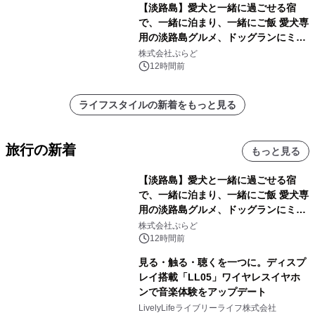
【淡路島】愛犬と一緒に過ごせる宿
で、一緒に泊まり、一緒にご飯 愛犬専
用の淡路島グルメ、ドッグランにミニ
プール グランピングとトレーラーハウ
株式会社ぷらど
スの2施設で
12時間前
ライフスタイルの新着をもっと見る
旅行の新着
もっと見る
【淡路島】愛犬と一緒に過ごせる宿
で、一緒に泊まり、一緒にご飯 愛犬専
用の淡路島グルメ、ドッグランにミニ
プール グランピングとトレーラーハウ
株式会社ぷらど
スの2施設で
12時間前
見る・触る・聴くを一つに。ディスプ
レイ搭載「LL05」ワイヤレスイヤホ
ンで音楽体験をアップデート
LivelyLifeライブリーライフ株式会社