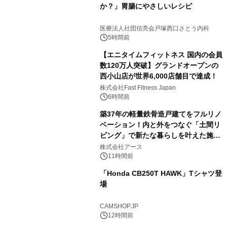
か？」胃腸にやさしいレシピ
医療法人社団信亮会戸塚西口さとう内科
5時間前
【エニタイムフィットネス 国内の会員
数120万人突破】グランドオープンの
西小山店が世界6,000店舗目で達成！
株式会社Fast Fitness Japan
6時間前
築37年の軽量鉄骨造戸建てをフルリノ
ベーション！内と外をつなぐ「土間リ
ビング」で新たな暮らしを叶えた施工
事例を株式会社アースが公開
株式会社アース
11時間前
「Honda CB250T HAWK」Tシャツ登
場
CAMSHOP.JP
12時間前