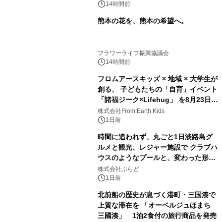
14時間前
熊本の花を、熊本の希望へ。
フラワーライフ振興協議会
14時間前
フロムアースキッズ × 地域 × 大学生が
創る、 子どもたちの「自育」イベント
「諸福ジーク×Lifehug」 を8月23日
(日)開催
株式会社From Earth Kids
1日前
時間に追われず、丸ごと1日淡路島グ
ルメと観光、レジャー施設で クラブハ
ウスのようなプールと、変わった形の
サウナも 「THE BOXY AWAJI」のお
株式会社ぷらど
得な素泊まり連泊プランで
1日前
北前船の歴史が息づく港町・三国湊で
上質な滞在を 「オーベルジュほまち
三國湊」 1泊2食付の旅行商品を発売