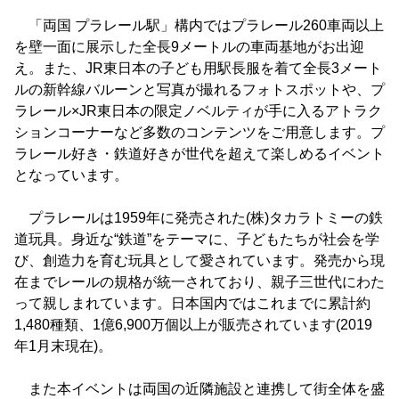
「両国 プラレール駅」構内ではプラレール260車両以上
を壁一面に展示した全長9メートルの車両基地がお出迎
え。また、JR東日本の子ども用駅長服を着て全長3メート
ルの新幹線バルーンと写真が撮れるフォトスポットや、プ
ラレール×JR東日本の限定ノベルティが手に入るアトラク
ションコーナーなど多数のコンテンツをご用意します。プ
ラレール好き・鉄道好きが世代を超えて楽しめるイベント
となっています。
プラレールは1959年に発売された(株)タカラトミーの鉄
道玩具。身近な“鉄道”をテーマに、子どもたちが社会を学
び、創造力を育む玩具として愛されています。発売から現
在までレールの規格が統一されており、親子三世代にわた
って親しまれています。日本国内ではこれまでに累計約
1,480種類、1億6,900万個以上が販売されています(2019
年1月末現在)。
また本イベントは両国の近隣施設と連携して街全体を盛