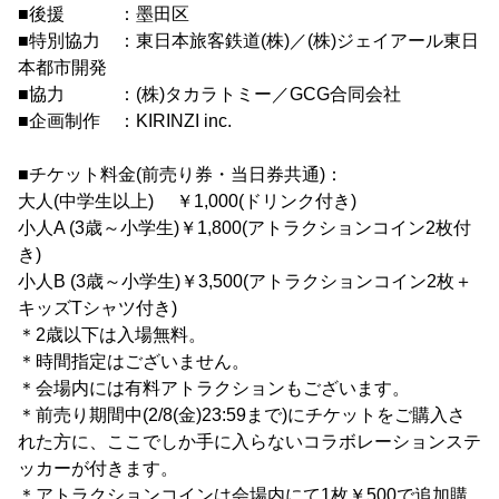
■後援 ：墨田区
■特別協力 ：東日本旅客鉄道(株)／(株)ジェイアール東日
本都市開発
■協力 ：(株)タカラトミー／GCG合同会社
■企画制作 ：KIRINZI inc.
■チケット料金(前売り券・当日券共通)：
大人(中学生以上) ￥1,000(ドリンク付き)
小人A (3歳～小学生)￥1,800(アトラクションコイン2枚付
き)
小人B (3歳～小学生)￥3,500(アトラクションコイン2枚＋
キッズTシャツ付き)
＊2歳以下は入場無料。
＊時間指定はございません。
＊会場内には有料アトラクションもございます。
＊前売り期間中(2/8(金)23:59まで)にチケットをご購入さ
れた方に、ここでしか手に入らないコラボレーションステ
ッカーが付きます。
＊アトラクションコインは会場内にて1枚￥500で追加購