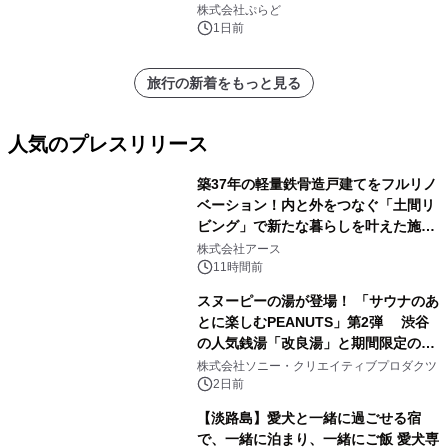
株式会社ぷらど
1日前
旅行の新着をもっと見る
人気のプレスリリース
築37年の軽量鉄骨造戸建てをフルリノ
ベーション！内と外をつなぐ「土間リ
ビング」で新たな暮らしを叶えた施工
1
事例を株式会社アースが公開
株式会社アース
11時間前
スヌーピーの湯が登場！ 「サウナのあ
とに楽しむPEANUTS」第2弾 渋谷
の人気銭湯「改良湯」と期間限定のコ
2
ラボレーション サウナイキタイコラ
株式会社ソニー・クリエイティブプロダクツ
ボグッズも発売決定！
2日前
【淡路島】愛犬と一緒に過ごせる宿
で、一緒に泊まり、一緒にご飯 愛犬専