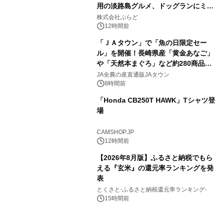
用の淡路島グルメ、ドッグランにミニ
3
プール グランピングとトレーラーハウ
株式会社ぷらど
スの2施設で
12時間前
「ＪＡタウン」で「魚の日限定セー
ル」を開催！長崎県産「黄金あなご」
や「天然本まぐろ」など約280商品を
4
販売！～毎月１０日の定例企画～
JA全農の産直通販JAタウン
8時間前
「Honda CB250T HAWK」Tシャツ登
場
5
CAMSHOP.JP
12時間前
【2026年8月版】ふるさと納税でもら
える『玄米』の還元率ランキングを発
表
6
とくさと-ふるさと納税還元率ランキング-
15時間前