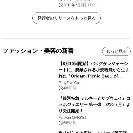
2010年7月7日 17:00
発行者のリリースをもっと見る
ファッション・美容の新着
もっと見る
【8月10日開始】バッグがレジャーシ
ートに。廃棄される小麦粉袋から生ま
れた「Origami Picnic Bag」が
Makuakeに登場
FortyFive Co.
4時間前
『銀河特急 ミルキー☆サブウェイ』コ
ラボジュエリー 第一弾 8/10（月）よ
り受注開始！
FanFun MARKET
6時間前