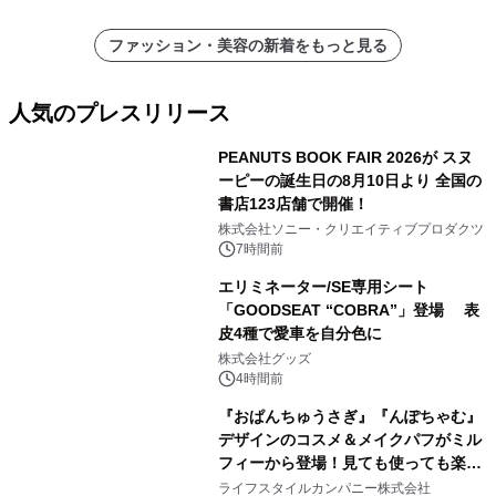
ファッション・美容の新着をもっと見る
人気のプレスリリース
PEANUTS BOOK FAIR 2026が スヌ
ーピーの誕生日の8月10日より 全国の
書店123店舗で開催！
1
株式会社ソニー・クリエイティブプロダクツ
7時間前
エリミネーター/SE専用シート
「GOODSEAT “COBRA”」登場 表
皮4種で愛車を自分色に
2
株式会社グッズ
4時間前
『おぱんちゅうさぎ』『んぽちゃむ』
デザインのコスメ＆メイクパフがミル
フィーから登場！見ても使っても楽し
3
い、ポップでキュートなコレクショ
ライフスタイルカンパニー株式会社