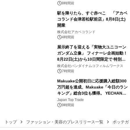
ン。
8時間前
駅を降りたら、すぐ赤べこ 「アカベ
コランド会津若松駅前店」8月8日(土)
開業
4
株式会社アカベコランド
4時間前
展示終了を迎える「実物大ユニコーン
ガンダム立像」 フィナーレ企画始動！
8月22日(土)から10日間限定で 特別映
5
像『UNICORN GUNDAM Statue ―
株式会社バンダイナムコフィルムワークス
BEYOND POSSIBILITY ―』を上映！
7時間前
Makuake公開初日に応援購入総額300
万円超を達成、Makuake「今日のラン
キング」総合3位も獲得。 YECHAN音
6
浴シンギングボウル第2弾の大型サイ
Japan Top Trade
ズ（XL・2XL・3XL）を先行販売中
9時間前
トップ
ファッション・美容のプレスリリース一覧
ボッテガ