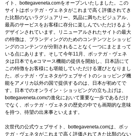
イト、bottegaveneta.comをオープンいたしました。この
サイトはボッテガ・ヴェネタがこれまで高く評価されてき
た比類のないラグジュアリー、気品に満ちたビジュアル、
最高のサービスをお客様に存分に楽しんでいただけるよう
デザインされています。リニューアルされたサイトの最大
の特徴は、ブランディングのためのコンテンツとショッピ
ングのコンテンツが分割されることなく一つにまとまって
いる点にあります。そして今年11月、ボッテガ・ヴェネ
タは日本でもeコマース機能の提供を開始し、日本語にて
この特徴をお客様にも堪能していただける運びとなりまし
た。ボッテガ・ヴェネタがウェブサイトのショッピング機
能をアメリカ以外の国で提供するのは、日本が初めてで
す。日本でのオンライン・ショッピングの立ち上げは、
bottegaveneta.comの進化において重要な一歩であるだけ
でなく、ボッテガ・ヴェネタの歴史の中でも画期的な意味
を持つ、待望の出来事といえます。
次世代の公式ウェブサイト、bottegaveneta.comは、ボッ
テガ・ヴェネタがこれまで高く評価されてきた比類のない