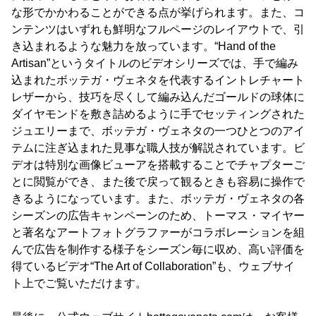
な形でかかわることができる点が挙げられます。また、コ
ンテンツはいずれも鮮明なフルページのレイアウトで、引
き込まれるような魅力を放っています。“Hand of the
Artisan”というタイトルのビデオシリーズでは、手で編み
込まれたボッテガ・ヴェネタを代表するイントレチャート
レザーから、技巧を尽くして編み込んだゴールドの球体に
ダイヤモンドを敷き詰めるように手でセッティングされた
ジュエリーまで、ボッテガ・ヴェネタの一つひとつのアイ
テムに注ぎ込まれた見事な職人技が解説されています。ビ
デオは特別な画像ビューアを搭載することでチャプターご
とに閲覧ができ、また後で戻って観るときも容易に操作で
きるようになっています。また、ボッテガ・ヴェネタの各
シーズンの広告キャンペーンのため、トーマス・マイヤー
と著名なアートフォトグラファーがコラボレーションを組
んで広告を制作する様子をシーズン毎に収め、高い評価を
得ているビデオ“The Art of Collaboration”も、ウェブサイ
ト上でご覧いただけます。