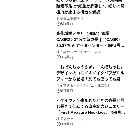
眠りづらさの正体──シリーズ第四回
酸素不足で"細胞が膨張し"、眠りの回
復力が止まる構造を解説
トラタニ株式会社
8時間前
高帯域幅メモリ（HBM）市場、
CAGR25.37％で急成長｜（CAGR）
25.37％ AIデータセンター・GPU需要
拡大が2035年の市場成長を牽引
株式会社レポートオーシャン
8時間前
『おぱんちゅうさぎ』『んぽちゃむ』
デザインのコスメ＆メイクパフがミル
フィーから登場！見ても使っても楽し
い、ポップでキュートなコレクショ
ライフスタイルカンパニー株式会社
ン。
8時間前
＜ケイウノ＞生まれたときの身長と同
じ長さで仕立てる出産記念ジュエリー
『First Measure Necklace』 を8月14
日(金)に発売
株式会社ケイ・ウノ
8時間前