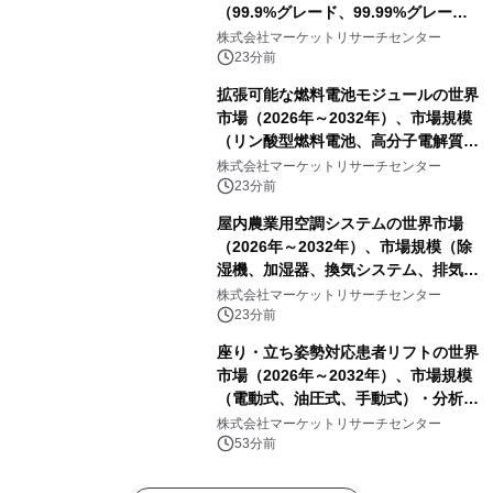
（99.9%グレード、99.99%グレー
ド）・分析レポートを発表
株式会社マーケットリサーチセンター
23分前
拡張可能な燃料電池モジュールの世界
市場（2026年～2032年）、市場規模
（リン酸型燃料電池、高分子電解質膜
型燃料電池）・分析レポートを発表
株式会社マーケットリサーチセンター
23分前
屋内農業用空調システムの世界市場
（2026年～2032年）、市場規模（除
湿機、加湿器、換気システム、排気フ
ァン、空気循環システム）・分析レポ
株式会社マーケットリサーチセンター
ートを発表
23分前
座り・立ち姿勢対応患者リフトの世界
市場（2026年～2032年）、市場規模
（電動式、油圧式、手動式）・分析レ
ポートを発表
株式会社マーケットリサーチセンター
53分前