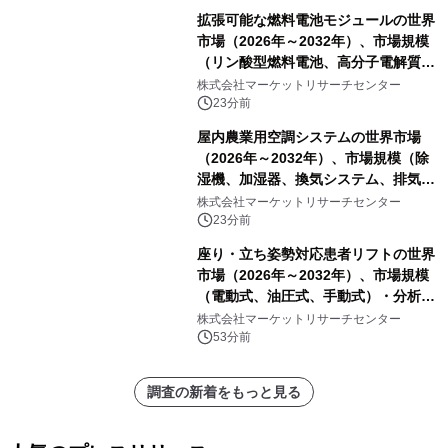
拡張可能な燃料電池モジュールの世界
市場（2026年～2032年）、市場規模
（リン酸型燃料電池、高分子電解質膜
型燃料電池）・分析レポートを発表
株式会社マーケットリサーチセンター
23分前
屋内農業用空調システムの世界市場
（2026年～2032年）、市場規模（除
湿機、加湿器、換気システム、排気フ
ァン、空気循環システム）・分析レポ
株式会社マーケットリサーチセンター
ートを発表
23分前
座り・立ち姿勢対応患者リフトの世界
市場（2026年～2032年）、市場規模
（電動式、油圧式、手動式）・分析レ
ポートを発表
株式会社マーケットリサーチセンター
53分前
調査の新着をもっと見る