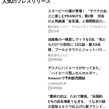
人気のプレスリリース
スヌーピーの湯が登場！ 「サウナのあ
とに楽しむPEANUTS」第2弾 渋谷
の人気銭湯「改良湯」と期間限定のコ
1
ラボレーション サウナイキタイコラ
株式会社ソニー・クリエイティブプロダクツ
ボグッズも発売決定！
1日前
淡路島の一棟貸しヴィラを2泊、"私た
ちだけ"の別荘に 1日1組・最大8名
様、プールとサウナとジェットバス付
2
きで Villa Mon Temps AWAJIの連泊
株式会社ぷらど
素泊りプラン
5時間前
デスクにハイエースがやってきた。
「ハイエース型ふせんホルダー」
Amazonで予約販売開始
3
CAMSHOP.JP
4時間前
“素材の次は、たれで勝負。”全国約
5％の浜名湖産うなぎを、 うなぎの頭
の旨味エキスで仕上げた新ブランド