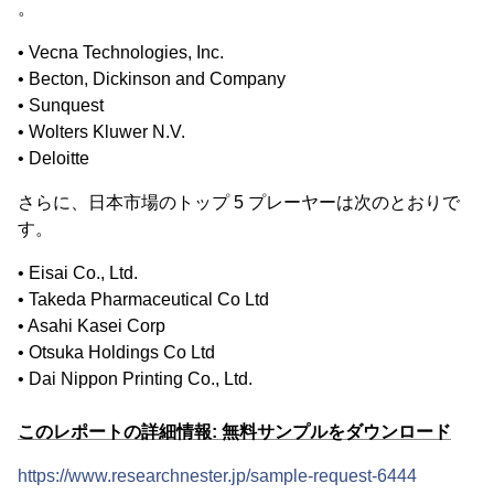
。
• Vecna Technologies, Inc.
• Becton, Dickinson and Company
• Sunquest
• Wolters Kluwer N.V.
• Deloitte
さらに、日本市場のトップ 5 プレーヤーは次のとおりで
す。
• Eisai Co., Ltd.
• Takeda Pharmaceutical Co Ltd
• Asahi Kasei Corp
• Otsuka Holdings Co Ltd
• Dai Nippon Printing Co., Ltd.
このレポートの詳細情報: 無料サンプルをダウンロード
https://www.researchnester.jp/sample-request-6444