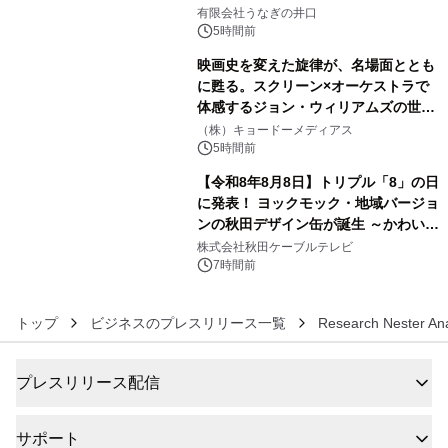
4
「井口の誉」誕生
有限会社うなぎの井口
5時間前
映画史を変えた旋律が、名場面ととも
に甦る。スクリーン×オーケストラで
体感するジョン・ウィリアムズの世
5
界。ジョン・ウィリアムズ：シネマ・
（株）キョードーメディアス
スペクタキュラー・コンサート 開催決
5時間前
定！
【令和8年8月8日】トリプル「8」の日
に発表！ ヨックモック・地域バージョ
ンの秋田デザイン缶が誕生 ～かわいい
6
秋田犬の子犬と秋田の四季と名所を巡
株式会社秋田ケーブルテレビ
るパッケージ～ 9月1日(火)秋田県内で
7時間前
販売開始
トップ
ビジネスのプレスリリース一覧
Research Nester Ana
プレスリリース配信
サポート