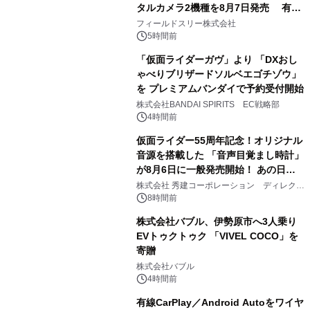
タルカメラ2機種を8月7日発売 有効
2
約1300万画素、用途別に選べるコンデ
フィールドスリー株式会社
ジ新登場
5時間前
「仮面ライダーガヴ」より 「DXおし
ゃべりブリザードソルベエゴチゾウ」
を プレミアムバンダイで予約受付開始
3
株式会社BANDAI SPIRITS EC戦略部
4時間前
仮面ライダー55周年記念！オリジナル
音源を搭載した 「音声目覚まし時計」
が8月6日に一般発売開始！ あの日の
4
大興奮が今甦る
株式会社 秀建コーポレーション ディレクト
アートギャラリー
8時間前
株式会社バブル、伊勢原市へ3人乗り
EVトゥクトゥク 「VIVEL COCO」を
寄贈
5
株式会社バブル
4時間前
有線CarPlay／Android Autoをワイヤ