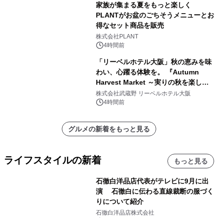
家族が集まる夏をもっと楽しく
PLANTがお盆のごちそうメニューとお
得なセット商品を販売
株式会社PLANT
4時間前
「リーベルホテル大阪」秋の恵みを味
わい、心躍る体験を。 『Autumn
Harvest Market ～実りの秋を楽しむ
ディナー&スイーツビュッフェ～』を9
株式会社武蔵野 リーベルホテル大阪
月18日より開催！
4時間前
グルメの新着をもっと見る
ライフスタイルの新着
もっと見る
石徹白洋品店代表がテレビに9月に出
演 石徹白に伝わる直線裁断の服づく
りについて紹介
石徹白洋品店株式会社