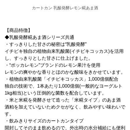
カートカン 乳酸発酵レモン糀あま酒
【商品特徴】
◆乳酸発酵糀あま酒シリーズ共通
・すっきりした甘さの秘密は“乳酸発酵”
イチビキ独自の植物由来乳酸菌(イチビキコッカス)を活用
し、すっきりとした甘さに仕上げました。
・“ポッカレモン”ブランドのレモン果汁を使用
レモンの爽やかな香りとほのかな酸味をきかせています。
・植物由来乳酸菌「イチビキコッカス」1,000億個配合
独自の技術で、1本あたり1,000億個(一般的なヨーグルト
1kg相当)という圧倒的な菌数を配合しています。
・米と米糀を発酵させて造った「米糀タイプ」のあま酒
酒粕を加えていないためクセがなく、飲みやすい味わいで
す。
・飲みきりサイズのカートカンタイプ
開封してそのまま飲めるので、外出時の水分補給にも便利