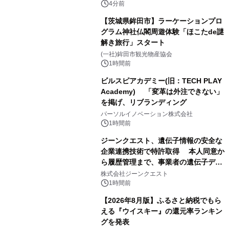
4分前
【茨城県鉾田市】ラーケーションプロ
グラム神社仏閣周遊体験「ほこたde謎
解き旅行」スタート
(一社)鉾田市観光物産協会
1時間前
ビルスピアカデミー(旧：TECH PLAY
Academy) 「変革は外注できない」
を掲げ、リブランディング
パーソルイノベーション株式会社
1時間前
ジーンクエスト、遺伝子情報の安全な
企業連携技術で特許取得 本人同意か
ら履歴管理まで、事業者の遺伝子デー
タ活用を支援
株式会社ジーンクエスト
1時間前
【2026年8月版】ふるさと納税でもら
える『ウイスキー』の還元率ランキン
グを発表