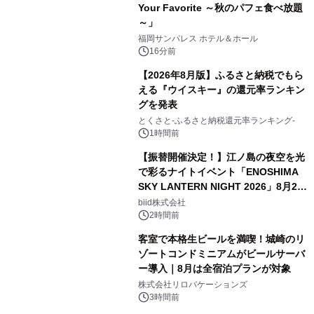
Your Favorite ～秋のパフェ食べ放題
～」
福岡サンパレス ホテル＆ホール
16分前
【2026年8月版】ふるさと納税でもら
える『ウイスキー』の還元率ランキン
グを発表
とくさと-ふるさと納税還元率ランキング-
1時間前
【振替開催決定！】江ノ島の夜空を光
で彩るナイトイベント「ENOSHIMA
SKY LANTERN NIGHT 2026」8月22
日(土)振替開催＆受付スタート！
biid株式会社
2時間前
客室で本格生ビールを満喫！城崎のリ
ゾートコンドミニアムがビールサーバ
ー導入｜8月は全宿泊プランが対象
株式会社リロバケーションズ
3時間前