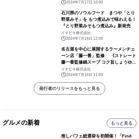
2024年7月17日 10:00
石川県のソウルフード まつや「とり
野菜みそ」を もつ煮込みで味わえる！
『とり野菜みそもつ煮込み』新発売
イチビキ株式会社
2024年7月16日 12:00
名古屋を中心に展開するラーメンチェ
ーン店「藤一番」監修 《ストレート
藤一番監修鍋スープ コク旨しょうゆ
味》新発売
イチビキ株式会社
2024年7月16日 11:00
発行者のリリースをもっと見る
グルメの新着
もっと見る
推しパフェ総選挙を初開催！「Find