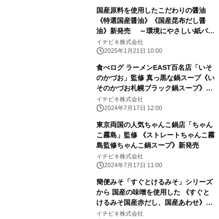
国産原料を使用したこだわりの醤油
《特選国産醤油》《国産昆布だし醤
油》新発売 ～環境にやさしい紙パッ
ク～
イチビキ株式会社
2025年1月21日 10:00
食べログ ラーメンEAST百名店「いそ
のかづお」監修 真っ黒な鍋スープ《い
そのかづお札幌ブラック鍋スープ》新
発売
イチビキ株式会社
2024年7月17日 12:00
東京両国の人気ちゃんこ鍋店「ちゃん
こ霧島」監修 《ストレートちゃんこ霧
島監修ちゃんこ鍋スープ》新発売
イチビキ株式会社
2024年7月17日 11:00
簡便みそ「すぐとけるみそ」シリーズ
から 国産の味噌を使用した 《すぐと
けるみそ国産赤だし、国産あわせ》新
発売
イチビキ株式会社