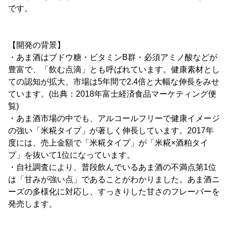
です。
【開発の背景】
・あま酒はブドウ糖・ビタミンB群・必須アミノ酸などが
豊富で、「飲む点滴」とも呼ばれています。健康素材とし
ての認知が拡大、市場は5年間で2.4倍と大幅な伸長をみせ
ています。(出典：2018年富士経済食品マーケティング便
覧)
・あま酒市場の中でも、アルコールフリーで健康イメージ
の強い「米糀タイプ」が著しく伸長しています。2017年
度には、売上金額で「米糀タイプ」が「米糀×酒粕タイ
プ」を抜いて1位になっています。
・自社調査により、普段飲んでいるあま酒の不満点第1位
は「甘みが強い点」であることがわかりました。あま酒ニ
ーズの多様化に対応し、すっきりした甘さのフレーバーを
発売します。