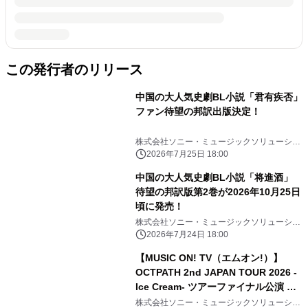
この発行者のリリース
中国の大人気史劇BL小説「君有疾否」
ファン待望の邦訳出版決定！
株式会社ソニー・ミュージックソリューショ
ンズ
2026年7月25日 18:00
中国の大人気史劇BL小説「将進酒」
待望の邦訳版第2巻が2026年10月25日
頃に発売！
株式会社ソニー・ミュージックソリューショ
ンズ
2026年7月24日 18:00
【MUSIC ON! TV（エムオン!）】
OCTPATH 2nd JAPAN TOUR 2026 -
Ice Cream- ツアーファイナル公演 エ
ムオン!で7/19(日)夜6時30分～独占生
株式会社ソニー・ミュージックソリューショ