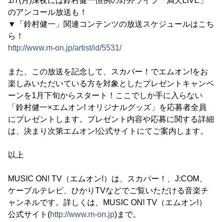
1/7(月)深夜には鈴村健一恒例の野外ライブ「満天LIVE」
のアンコール放送も！
▼「鈴村健一」関連コンテンツの放送スケジュールはこち
ら！
http://www.m-on.jp/artist/id/5531/
また、この放送を記念して、スカパー！でエムオン!をお
楽しみいただいている方を対象としたプレゼントキャンペ
ーンを1月下旬からスタート！ここでしか手に入らない
「鈴村健一×エムオン! オリジナルグッズ」を応募者全員
にプレゼントします。プレゼント内容や応募に関する詳細
は、決まり次第エムオン!公式サイトにてご案内します。
以上
MUSIC ON! TV（エムオン!）は、スカパー！、J:COM、
ケーブルテレビ、ひかりTVなどでご覧いただける音楽チ
ャンネルです。詳しくは、MUSIC ON! TV（エムオン!）
公式サイト(
http://www.m-on.jp
)まで。