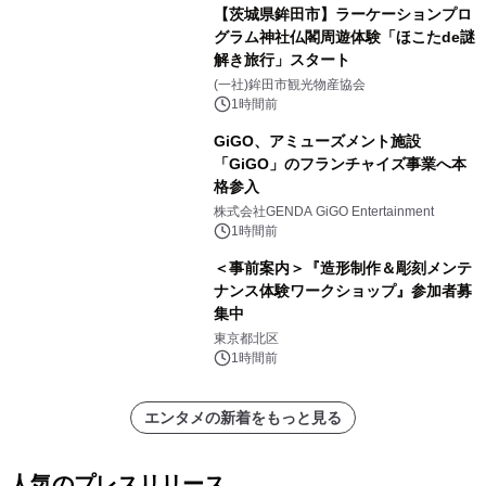
【茨城県鉾田市】ラーケーションプロ
グラム神社仏閣周遊体験「ほこたde謎
解き旅行」スタート
(一社)鉾田市観光物産協会
1時間前
GiGO、アミューズメント施設
「GiGO」のフランチャイズ事業へ本
格参入
株式会社GENDA GiGO Entertainment
1時間前
＜事前案内＞『造形制作＆彫刻メンテ
ナンス体験ワークショップ』参加者募
集中
東京都北区
1時間前
エンタメの新着をもっと見る
人気のプレスリリース