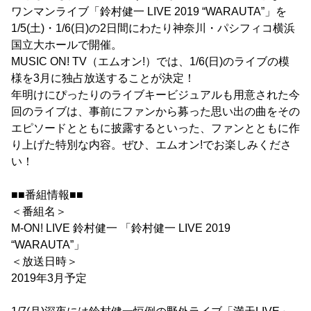
ワンマンライブ「鈴村健一 LIVE 2019 “WARAUTA”」を
1/5(土)・1/6(日)の2日間にわたり神奈川・パシフィコ横浜
国立大ホールで開催。
MUSIC ON! TV（エムオン!）では、1/6(日)のライブの模
様を3月に独占放送することが決定！
年明けにぴったりのライブキービジュアルも用意された今
回のライブは、事前にファンから募った思い出の曲をその
エピソードとともに披露するといった、ファンとともに作
り上げた特別な内容。ぜひ、エムオン!でお楽しみくださ
い！
■■番組情報■■
＜番組名＞
M-ON! LIVE 鈴村健一 「鈴村健一 LIVE 2019
“WARAUTA”」
＜放送日時＞
2019年3月予定