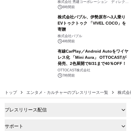
大興奮が今甦る
株式会社 秀建コーポレーション ディレクト
アートギャラリー
8時間前
株式会社バブル、伊勢原市へ3人乗り
EVトゥクトゥク 「VIVEL COCO」を
寄贈
5
株式会社バブル
4時間前
有線CarPlay／Android Autoをワイヤ
レス化 「Mini Aura」 OTTOCASTが
発売、2色展開で8/31まで40％OFF！
6
OTTOCAST株式会社
7時間前
トップ
エンタメ・カルチャーのプレスリリース一覧
株式会
プレスリリース配信
サポート