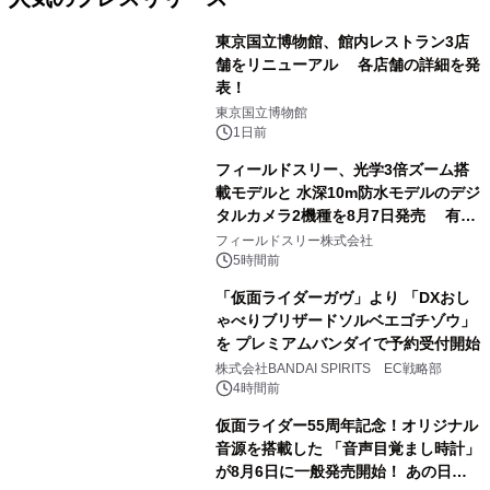
東京国立博物館、館内レストラン3店
舗をリニューアル 各店舗の詳細を発
表！
1
東京国立博物館
1日前
フィールドスリー、光学3倍ズーム搭
載モデルと 水深10m防水モデルのデジ
タルカメラ2機種を8月7日発売 有効
2
約1300万画素、用途別に選べるコンデ
フィールドスリー株式会社
ジ新登場
5時間前
「仮面ライダーガヴ」より 「DXおし
ゃべりブリザードソルベエゴチゾウ」
を プレミアムバンダイで予約受付開始
3
株式会社BANDAI SPIRITS EC戦略部
4時間前
仮面ライダー55周年記念！オリジナル
音源を搭載した 「音声目覚まし時計」
が8月6日に一般発売開始！ あの日の
4