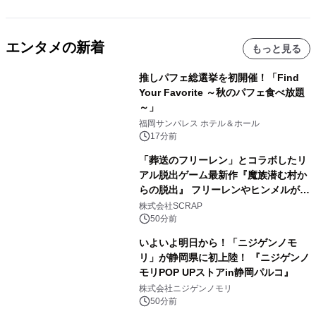
エンタメの新着
もっと見る
推しパフェ総選挙を初開催！「Find
Your Favorite ～秋のパフェ食べ放題
～」
福岡サンパレス ホテル＆ホール
17分前
「葬送のフリーレン」とコラボしたリ
アル脱出ゲーム最新作『魔族潜む村か
らの脱出』 フリーレンやヒンメルが武
器を手に魔族を見据える描き下ろしメ
株式会社SCRAP
インビジュアル公開
50分前
いよいよ明日から！「ニジゲンノモ
リ」が静岡県に初上陸！ 『ニジゲンノ
モリPOP UPストアin静岡パルコ』
株式会社ニジゲンノモリ
50分前