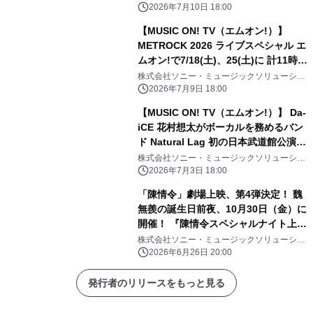
ンズ
中継！ 直筆サイン入りTシャツ プレゼ
2026年7月10日 18:00
ントキャンペーン実施中！
【MUSIC ON! TV（エムオン!）】
METROCK 2026 ライブスペシャル エ
ムオン!で7/18(土)、25(土)に 計11時間
にわたってテレビ独占放送！
株式会社ソニー・ミュージックソリューショ
ンズ
2026年7月9日 18:00
【MUSIC ON! TV（エムオン!）】 Da-
iCE 花村想太がボーカルを務めるバン
ド Natural Lag 初の日本武道館公演へ
向けた想いに迫る！ 過去最大級ライブ
株式会社ソニー・ミュージックソリューショ
ンズ
ツアー初日舞台裏にも密着！ エムオ
2026年7月3日 18:00
ン!で7/14(火)夜10時～オンエア！
「陳情令」劇場上映、第4弾決定！ 魏
無羨の誕生日前夜、10月30日（金）に
開催！ 『陳情令スペシャルナイト上映
会Ⅳ 2026』東京・大阪・名古屋にて
株式会社ソニー・ミュージックソリューショ
ンズ
開催！
2026年6月26日 20:00
発行者のリリースをもっと見る