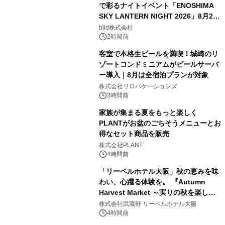
で彩るナイトイベント「ENOSHIMA
SKY LANTERN NIGHT 2026」8月22
日(土)振替開催＆受付スタート！
biid株式会社
2時間前
客室で本格生ビールを満喫！城崎のリ
ゾートコンドミニアムがビールサーバ
ー導入｜8月は全宿泊プランが対象
株式会社リロバケーションズ
3時間前
家族が集まる夏をもっと楽しく
PLANTがお盆のごちそうメニューとお
得なセット商品を販売
株式会社PLANT
4時間前
「リーベルホテル大阪」秋の恵みを味
わい、心躍る体験を。 『Autumn
Harvest Market ～実りの秋を楽しむ
ディナー&スイーツビュッフェ～』を9
株式会社武蔵野 リーベルホテル大阪
月18日より開催！
4時間前