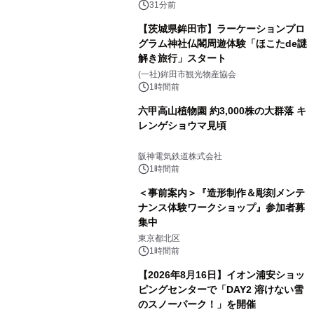
31分前
【茨城県鉾田市】ラーケーションプロ
グラム神社仏閣周遊体験「ほこたde謎
解き旅行」スタート
(一社)鉾田市観光物産協会
1時間前
六甲高山植物園 約3,000株の大群落 キ
レンゲショウマ見頃
阪神電気鉄道株式会社
1時間前
＜事前案内＞『造形制作＆彫刻メンテ
ナンス体験ワークショップ』参加者募
集中
東京都北区
1時間前
【2026年8月16日】イオン浦安ショッ
ピングセンターで「DAY2 溶けない雪
のスノーパーク！」を開催