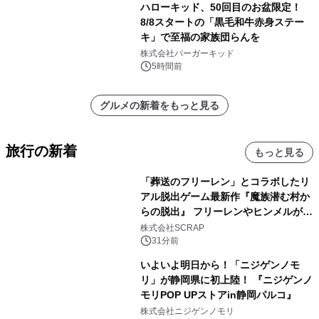
ハローキッド、50回目のお盆限定！
8/8スタートの「黒毛和牛赤身ステー
キ」で至福の家族団らんを
株式会社バーガーキッド
5時間前
グルメの新着をもっと見る
旅行の新着
もっと見る
「葬送のフリーレン」とコラボしたリ
アル脱出ゲーム最新作『魔族潜む村か
らの脱出』 フリーレンやヒンメルが武
器を手に魔族を見据える描き下ろしメ
株式会社SCRAP
インビジュアル公開
31分前
いよいよ明日から！「ニジゲンノモ
リ」が静岡県に初上陸！ 『ニジゲンノ
モリPOP UPストアin静岡パルコ』
株式会社ニジゲンノモリ