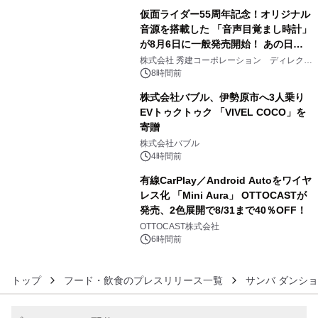
仮面ライダー55周年記念！オリジナル
音源を搭載した 「音声目覚まし時計」
が8月6日に一般発売開始！ あの日の
4
大興奮が今甦る
株式会社 秀建コーポレーション ディレクト
アートギャラリー
8時間前
株式会社バブル、伊勢原市へ3人乗り
EVトゥクトゥク 「VIVEL COCO」を
寄贈
5
株式会社バブル
4時間前
有線CarPlay／Android Autoをワイヤ
レス化 「Mini Aura」 OTTOCASTが
発売、2色展開で8/31まで40％OFF！
6
OTTOCAST株式会社
6時間前
トップ
フード・飲食のプレスリリース一覧
サンバ ダンショ