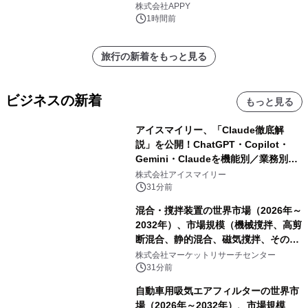
株式会社APPY
1時間前
旅行の新着をもっと見る
ビジネスの新着
もっと見る
アイスマイリー、「Claude徹底解
説」を公開！ChatGPT・Copilot・
Gemini・Claudeを機能別／業務別に
比較―自社に合う生成AIの選び方がわ
株式会社アイスマイリー
かる実践ガイド
31分前
混合・撹拌装置の世界市場（2026年～
2032年）、市場規模（機械撹拌、高剪
断混合、静的混合、磁気撹拌、その
他）・分析レポートを発表
株式会社マーケットリサーチセンター
31分前
自動車用吸気エアフィルターの世界市
場（2026年～2032年）、市場規模