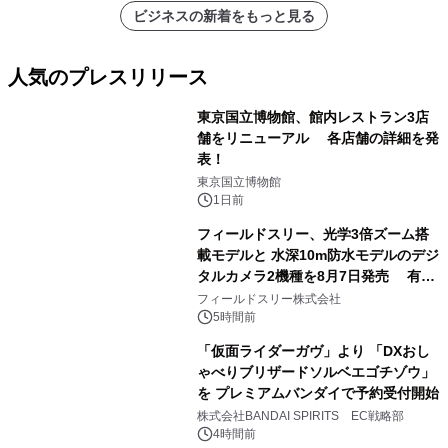
ビジネスの新着をもっと見る
人気のプレスリリース
東京国立博物館、館内レストラン3店
舗をリニューアル 各店舗の詳細を発
表！
1
東京国立博物館
1日前
フィールドスリー、光学3倍ズーム搭
載モデルと 水深10m防水モデルのデジ
タルカメラ2機種を8月7日発売 有効
2
約1300万画素、用途別に選べるコンデ
フィールドスリー株式会社
ジ新登場
5時間前
「仮面ライダーガヴ」より 「DXおし
ゃべりブリザードソルベエゴチゾウ」
を プレミアムバンダイで予約受付開始
3
株式会社BANDAI SPIRITS EC戦略部
4時間前